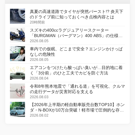
真夏の高速道路でタイヤが突然バースト!? 炎天下
のドライブ前に知っておくべき点検内容とは
20時間前
スズキの400ccラグジュアリースクーター
「BURGMAN（バーグマン）400 ABS」の仕様を
変更し、8月18日に発売
2026.08.05
車内での仮眠、どこまで安全？エンジンかけっぱ
なしの危険性
2026.08.05
エアコンをつけたら酸っぱい臭いが…目的地に着
く「3分前」のひと工夫でカビを防ぐ方法
2026.08.04
令和8年熊本地震で「通れる道」を可視化、クルマ
の走行データが災害対応を支える
2026.08.03
【2026年上半期の軽自動車販売台数TOP10】ホン
ダ・N-BOXが10万台突破！軽市場で圧倒的な存在
感
2026.08.02