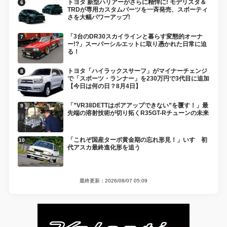
トヨタ 新型ハリアーがさらに精悍に! モデリスタ＆
TRDが専用カスタムパーツを一斉発売、スポーティ
さを大幅パワーアップ!
「3台のDR30スカイラインと暮らす変態的オーナ
ー!?」スーパーシルエットに取り憑かれた日常に迫
る！
トヨタ「ハイラックスサーフ」がマイナーチェンジ
で「スポーツ・ランナー」を230万円で3代目に追加
【今日は何の日？8月4日】
「”VR38DETTはボアアップできない”を覆す！」最
先端の溶射技術が切り拓くR35GT-Rチューンの未来
「これぞ国産ターボ黄金期の忘れ形見！」いすゞ初
代アスカ最終進化形を追う
最終更新：2026/08/07 05:09