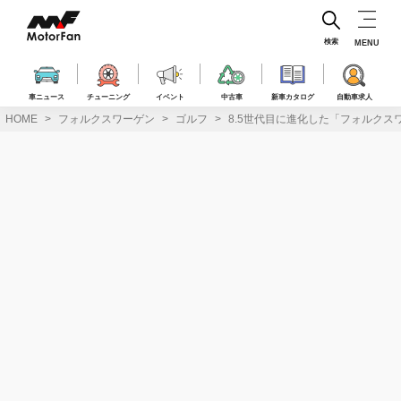
コ
ン
テ
検索
MENU
ン
ツ
へ
車ニュース
チューニング
イベント
中古車
新車カタログ
自動車求人
ス
HOME
フォルクスワーゲン
ゴルフ
8.5世代目に進化した「フォルクス
キ
ッ
プ