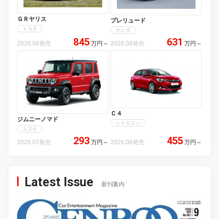
ＧＲヤリス
プレリュード
トヨタ
ホンダ
845
631
2026.08発売
万円
～
2026.08発売
万円
～
Ｃ４
ジムニーノマド
シトロエン
スズキ
293
455
2026.07発売
万円
～
2026.06発売
万円
～
Latest Issue
新刊案内