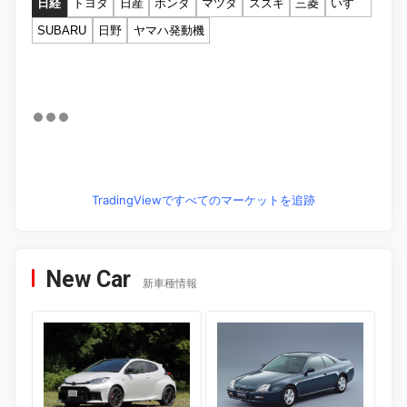
日経
トヨタ
日産
ホンダ
マツダ
スズキ
三菱
いすゞ
SUBARU
日野
ヤマハ発動機
TradingViewですべてのマーケットを追跡
New Car
新車種情報