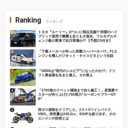
Ranking
ランキング
トヨタ『ルーミー』がついに弱点克服!? 待望のハイ
ブリッド採用で燃費も走りも大進化、フルモデルチ
ェンジ級の変身で近日登場か!? 【予想CG付き】
「下着メーカーが作った和製スーパーカー!?」F1エ
ンジンを積んだジオット・キャスピタという伝説
「GR86は“現代のシルビア”になったのか!?」ドリ
フト黄金期を生きた達人、その答え
「2700発のリベット補強まで自ら施工！」居酒屋マ
スターが作り上げた700馬力“カーボンケブラーGT-
R”
排ガス規制をクリアした、2ストVツインバイク、
VINS。排気量は249.5cc、83HPを絞り出す。その
エンジンの技術とは