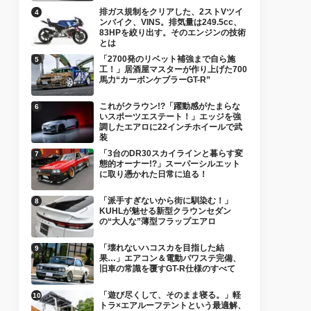
排ガス規制をクリアした、2ストVツイ
ンバイク、VINS。排気量は249.5cc、
83HPを絞り出す。そのエンジンの技術
とは
「2700発のリベット補強まで自ら施
工！」居酒屋マスターが作り上げた700
馬力“カーボンケブラーGT-R”
これがクラウン!?「躍動感がたまらな
いスポーツエステート！」エッジを強
調したエアロに22インチホイールで武
装
「3台のDR30スカイラインと暮らす変
態的オーナー!?」スーパーシルエット
に取り憑かれた日常に迫る！
「派手すぎないから街に馴染む！」
KUHLが魅せる新型クラウンセダン
の“大人な”薄型フラップエアロ
「壊れないハコスカを目指した結
果…」エアコン＆電動パワステ完備、
旧車の常識を覆すGT-R仕様のすべて
「遊び尽くして、そのまま寝る。」軽
トラ×エアルーフテントという最適解、