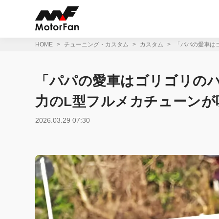
コ
ン
テ
ン
ツ
HOME
チューニング・カスタム
カスタム
「パパの愛車はゴ
へ
ス
キ
「パパの愛車はゴリゴリのハ
ッ
プ
力のL型フルメカチューンが吠
2026.03.29 07:30