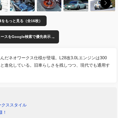
像をもっと見る（全16枚）
→
のニュースをGoogle検索で優先表示
ネオワークス仕様が登場。L28改3.0Lエンジンは300
へと進化している。旧車らしさを残しつつ、現代でも通用す
ークススタイル
様！