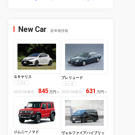
New Car
新車種情報
ＧＲヤリス
プレリュード
トヨタ
ホンダ
845
631
2026.08発売
万円
～
2026.08発売
万円
～
ジムニーノマド
ヴェルファイアハイブリッ