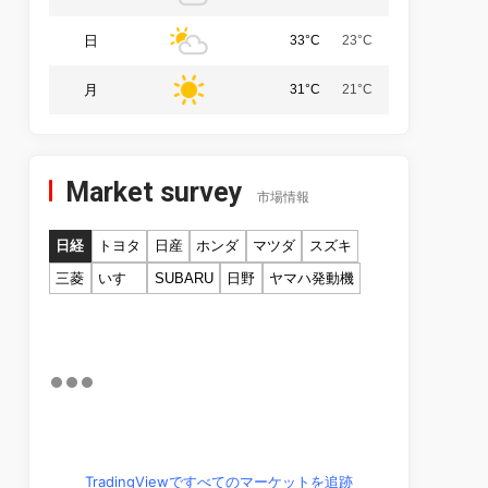
日
33°C
23°C
月
31°C
21°C
Market survey
市場情報
日経
トヨタ
日産
ホンダ
マツダ
スズキ
三菱
いすゞ
SUBARU
日野
ヤマハ発動機
TradingViewですべてのマーケットを追跡