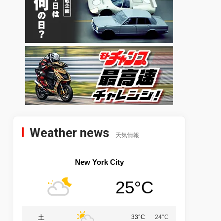
Weather news
天気情報
New York City
25°C
土
33°C
24°C