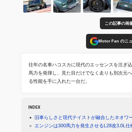
この記事の画
Motor Fan 
往年の名車ハコスカに現代のエッセンスを注ぎ込んだ
馬力を発揮し、見た目だけでなく走りも別次元
る性能を手に入れた一台だ。
INDEX
旧車らしさと現代テイストが融合したネオワ
エンジンは300馬力を発生させるL28改3.0L仕