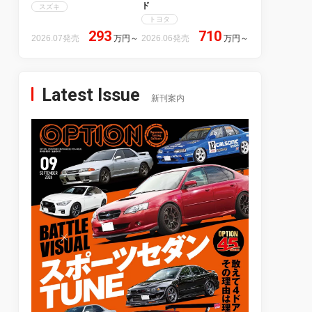
ド
スズキ
トヨタ
293
710
2026.07発売
万円
～
2026.06発売
万円
～
Latest Issue
新刊案内