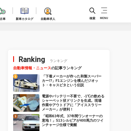
検索
MENU
古車
新車カタログ
自動車求人
Ranking
ランキング
自動車情報・ニュース
の記事ランキング
「下着メーカーが作った和製スーパー
カー!?」F1エンジンを積んだジオッ
ト・キャスピタという伝説
電源やバッテリー不要で、-1℃の飲める
シャーベット状ドリンクを生成。現場
作業やアウトドアに「アイススラリー
メーカー」が便利！
「昭和63年式、37年間ワンオーナーの
意地！」S13シルビアが400馬力のツイ
ンチャージ仕様で覚醒