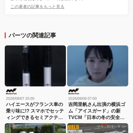
この著者の記事をもっと見る
パーツの関連記事
2026/08/07 20:00
2026/08/06 07:00
ハイエースがフランス車の
吉岡里帆さん出演の横浜ゴ
乗り味に!? スマホでセッテ
ム「アイスガード」の新
ィングできるセミアクティ
TVCM「日本の冬の安全
ブサスペンション！カヤバ
は、スタッドレスタイヤが
『ActRide』が凄い
守る。」が8月から放映開