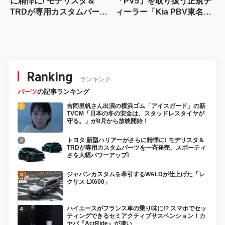
に精悍に! モデリスタ＆
「PV5」を取り扱う正規デ
TRDが専用カスタムパーツ
ィーラー「Kia PBV東名横
を一斉発売、スポーティさ
浜」が南町田グランベリー
を大幅パワーアップ!
パーク内にオープン！
Ranking
ランキング
パーツ
の記事ランキング
吉岡里帆さん出演の横浜ゴム「アイスガード」の新
TVCM「日本の冬の安全は、スタッドレスタイヤが
守る。」が8月から放映開始！
トヨタ 新型ハリアーがさらに精悍に! モデリスタ＆
TRDが専用カスタムパーツを一斉発売、スポーティ
さを大幅パワーアップ!
ジャパンカスタムを牽引するWALDが仕上げた「レ
クサス LX600」
ハイエースがフランス車の乗り味に!? スマホでセッ
ティングできるセミアクティブサスペンション！カ
ヤバ『ActRide』が凄い