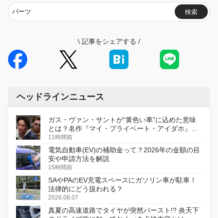
検索
\
記事をシェアする
/
ヘッドラインニュース
ガス・ヴァン・サントが“黄色い車”に込めた意味
とは？名作『マイ・プライベート・アイダホ』が
初のデジタルリマスター版で復活
11時間前
電気自動車(EV)の補助金って？2026年の金額の目
安や申請方法を解説
15時間前
SAやPAのEV充電スペースにガソリン車が駐車！
法律的にどう扱われる？
2026.08.07
真夏の高速道路でタイヤが突然バースト!? 炎天下