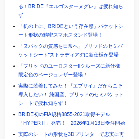
る！BRIDE『エルゴスターヌグレ』は疲れ知ら
ず
「机の上に、BRIDEという存在感」バケットシ
ート形状の精密スマホスタンド登場！
「ヌバックの質感を日常へ」ブリッドのセミバ
ケットシート“ストラディア3”に新仕様が登場
「ブリッドのユーロスターIIクルーズに新仕様」
限定色のベージュレザー登場！
実際に装着してみた！『エブリイ』だからこそ
導入したい！ 純国産、ブリッドのセミバケット
シートで疲れ知らず！
BRIDE初のFIA規格8855-2021取得モデル
「HYPERⅡ」発売！ 2026年1月13日受注開始
実際のシートの形状を3Dプリンターで忠実に再