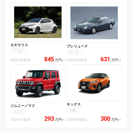
ＧＲヤリス
プレリュード
トヨタ
ホンダ
845
631
2026.08発売
万円
～
2026.08発売
万円
～
キックス
ジムニーノマド
日産
スズキ
293
300
2026.07発売
万円
～
2026.06発売
万円
～