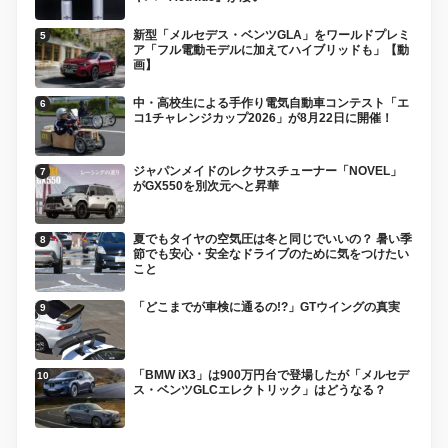
新型「メルセデス・ベンツGLA」をワールドプレミ
ア「フル電動モデルに加えてハイブリッドも」【動
画】
中・高校生による手作り電気自動車コンテスト「エ
コ1チャレンジカップ2026」が8月22日に開催！
ジャパンメイドのレクサスチューナー「NOVEL」
がGX550を別次元へと昇華
夏でもタイヤの空気圧は冬と同じでいいの？ 暑い季
節でも安心・安全なドライブのために気をつけたい
こと
「どこまでが車検に通るの!?」GTウイングの真実
「BMW iX3」は900万円台で登場したが「メルセデ
ス・ベンツGLCエレクトリック」はどうなる？