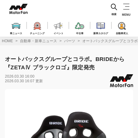
コ
ン
テ
検索
MENU
ン
ツ
へ
車ニュース
チューニング
イベント
中古車
新車カタログ
自動車求人
ス
HOME
自動車・新車ニュース
パーツ
オートバックスグループとコラボ。
キ
ッ
プ
オートバックスグループとコラボ。BRIDEから
『ZETAⅣ ブラックロゴ』限定発売
2026.03.30 16:00
2026.03.30 16:07 更新