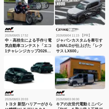
始！
【PR】
2026/08/05 17:52
2026/08/04 11:15
中・高校生による手作り電
ジャパンカスタムを牽引す
気自動車コンテスト「エコ
るWALDが仕上げた「レク
1チャレンジカップ2026」
サス LX600」
が8月22日に開催！
2026/08/03 20:03
2026/08/03 06:00
トヨタ 新型ハリアーがさら
キアの次世代電動ミニバン