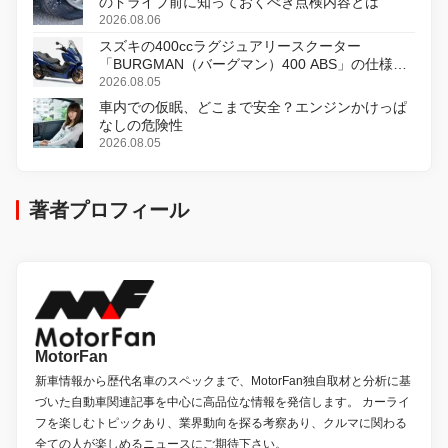
のドライブ前に知っておくべき点検内容とは
2026.08.06
スズキの400ccラグジュアリースクーター
「BURGMAN（バーグマン）400 ABS」の仕様を
変更し、8月18日に発売
2026.08.05
車内での仮眠、どこまで安全？エンジンかけっぱ
なしの危険性
2026.08.05
著者プロフィール
MotorFan
新車情報から歴代名車のスペックまで、MotorFan独自取材と分析に基
づいた自動車関連記事を中心に高品位な情報を発信します。 カーライ
フを楽しむトピックあり、業界動向を探る考察あり、クルマに関わる
全ての人が楽しめるニュースにご期待下さい。