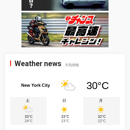
Weather news
天気情報
30°C
New York City
土
日
月
33°C
33°C
32°C
24°C
23°C
22°C