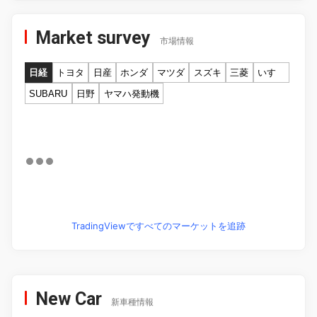
Market survey
市場情報
日経
トヨタ
日産
ホンダ
マツダ
スズキ
三菱
いすゞ
SUBARU
日野
ヤマハ発動機
TradingViewですべてのマーケットを追跡
New Car
新車種情報