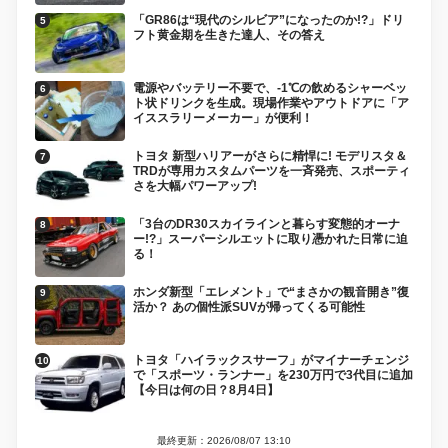
「GR86は“現代のシルビア”になったのか!?」ドリ
フト黄金期を生きた達人、その答え
電源やバッテリー不要で、-1℃の飲めるシャーベッ
ト状ドリンクを生成。現場作業やアウトドアに「ア
イススラリーメーカー」が便利！
トヨタ 新型ハリアーがさらに精悍に! モデリスタ＆
TRDが専用カスタムパーツを一斉発売、スポーティ
さを大幅パワーアップ!
「3台のDR30スカイラインと暮らす変態的オーナ
ー!?」スーパーシルエットに取り憑かれた日常に迫
る！
ホンダ新型「エレメント」で“まさかの観音開き”復
活か？ あの個性派SUVが帰ってくる可能性
トヨタ「ハイラックスサーフ」がマイナーチェンジ
で「スポーツ・ランナー」を230万円で3代目に追加
【今日は何の日？8月4日】
最終更新：2026/08/07 13:10