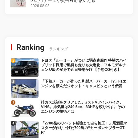
の走行データが災害対応を支える
2026.08.03
Ranking
ランキング
トヨタ『ルーミー』がついに弱点克服!? 待望のハイ
ブリッド採用で燃費も走りも大進化、フルモデルチ
ェンジ級の変身で近日登場か!? 【予想CG付き】
「下着メーカーが作った和製スーパーカー!?」F1エ
ンジンを積んだジオット・キャスピタという伝説
排ガス規制をクリアした、2ストVツインバイク、
VINS。排気量は249.5cc、83HPを絞り出す。その
エンジンの技術とは
「2700発のリベット補強まで自ら施工！」居酒屋マ
スターが作り上げた700馬力“カーボンケブラーGT-
R”