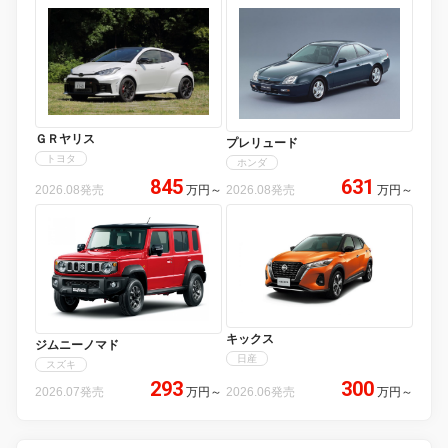
ＧＲヤリス
プレリュード
トヨタ
ホンダ
845
631
2026.08発売
万円
～
2026.08発売
万円
～
キックス
ジムニーノマド
日産
スズキ
293
300
2026.07発売
万円
～
2026.06発売
万円
～