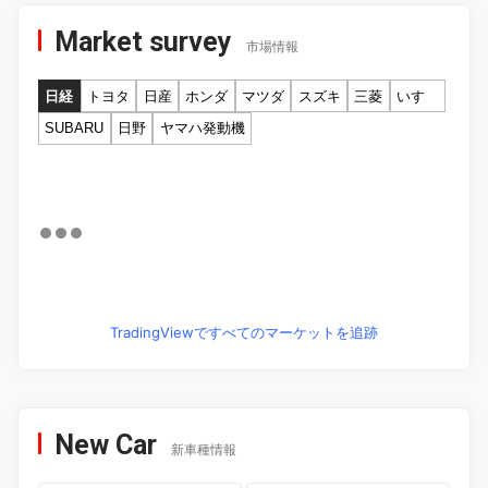
Market survey
市場情報
日経
トヨタ
日産
ホンダ
マツダ
スズキ
三菱
いすゞ
SUBARU
日野
ヤマハ発動機
TradingViewですべてのマーケットを追跡
New Car
新車種情報