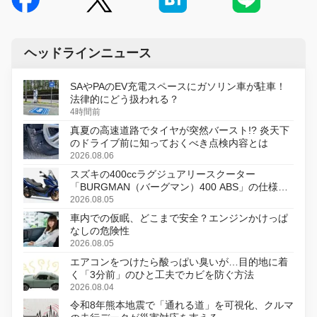
ヘッドラインニュース
SAやPAのEV充電スペースにガソリン車が駐車！
法律的にどう扱われる？
4時間前
真夏の高速道路でタイヤが突然バースト!? 炎天下
のドライブ前に知っておくべき点検内容とは
2026.08.06
スズキの400ccラグジュアリースクーター
「BURGMAN（バーグマン）400 ABS」の仕様を
変更し、8月18日に発売
2026.08.05
車内での仮眠、どこまで安全？エンジンかけっぱ
なしの危険性
2026.08.05
エアコンをつけたら酸っぱい臭いが…目的地に着
く「3分前」のひと工夫でカビを防ぐ方法
2026.08.04
令和8年熊本地震で「通れる道」を可視化、クルマ