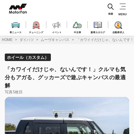
コ
ン
テ
検索
MENU
ン
ツ
へ
車ニュース
チューニング
イベント
中古車
新車カタログ
自動車求人
ス
HOME
ダイハツ
ムーヴキャンバス
「カワイイだけじゃ、ないんです！
キ
ッ
プ
ホイール（カスタム）
「カワイイだけじゃ、ないんです！」クルマも気
分もアガる、グッカーズで遊ぶキャンバスの最適
解
写真5枚目