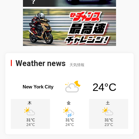
Weather news
天気情報
24°C
New York City
木
金
土
31°C
31°C
31°C
24°C
24°C
23°C