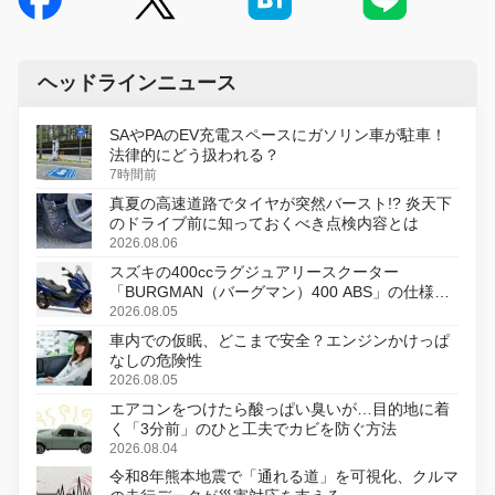
ヘッドラインニュース
SAやPAのEV充電スペースにガソリン車が駐車！
法律的にどう扱われる？
7時間前
真夏の高速道路でタイヤが突然バースト!? 炎天下
のドライブ前に知っておくべき点検内容とは
2026.08.06
スズキの400ccラグジュアリースクーター
「BURGMAN（バーグマン）400 ABS」の仕様を
変更し、8月18日に発売
2026.08.05
車内での仮眠、どこまで安全？エンジンかけっぱ
なしの危険性
2026.08.05
エアコンをつけたら酸っぱい臭いが…目的地に着
く「3分前」のひと工夫でカビを防ぐ方法
2026.08.04
令和8年熊本地震で「通れる道」を可視化、クルマ