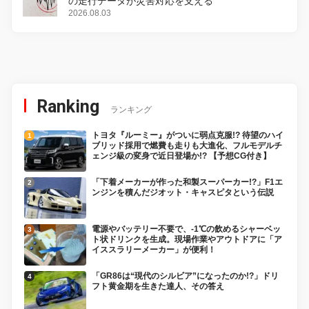
の走行データが災害対応を支える
2026.08.03
Ranking
ランキング
トヨタ『ルーミー』がついに弱点克服!? 待望のハイ
ブリッド採用で燃費も走りも大進化、フルモデルチ
ェンジ級の変身で近日登場か!? 【予想CG付き】
「下着メーカーが作った和製スーパーカー!?」F1エ
ンジンを積んだジオット・キャスピタという伝説
電源やバッテリー不要で、-1℃の飲めるシャーベッ
ト状ドリンクを生成。現場作業やアウトドアに「ア
イススラリーメーカー」が便利！
「GR86は“現代のシルビア”になったのか!?」ドリ
フト黄金期を生きた達人、その答え