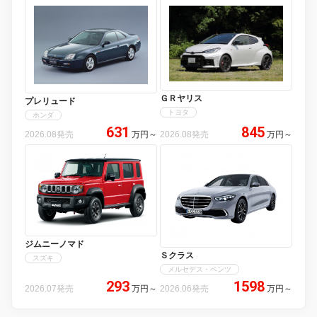
ＧＲヤリス
プレリュード
トヨタ
ホンダ
631
845
2026.08発売
万円
～
2026.08発売
万円
～
ジムニーノマド
Ｓクラス
スズキ
メルセデス・ベンツ
293
1598
2026.07発売
万円
～
2026.06発売
万円
～