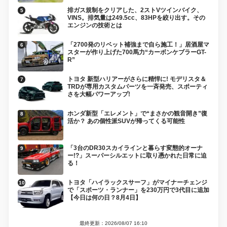
排ガス規制をクリアした、2ストVツインバイク、
VINS。排気量は249.5cc、83HPを絞り出す。その
エンジンの技術とは
「2700発のリベット補強まで自ら施工！」居酒屋マ
スターが作り上げた700馬力“カーボンケブラーGT-
R”
トヨタ 新型ハリアーがさらに精悍に! モデリスタ＆
TRDが専用カスタムパーツを一斉発売、スポーティ
さを大幅パワーアップ!
ホンダ新型「エレメント」で“まさかの観音開き”復
活か？ あの個性派SUVが帰ってくる可能性
「3台のDR30スカイラインと暮らす変態的オーナ
ー!?」スーパーシルエットに取り憑かれた日常に迫
る！
トヨタ「ハイラックスサーフ」がマイナーチェンジ
で「スポーツ・ランナー」を230万円で3代目に追加
【今日は何の日？8月4日】
最終更新：2026/08/07 16:10