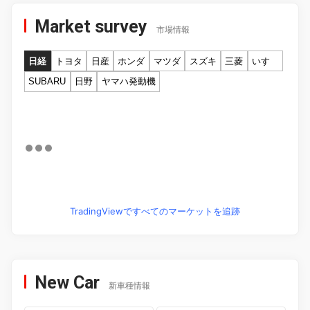
Market survey
市場情報
日経
トヨタ
日産
ホンダ
マツダ
スズキ
三菱
いすゞ
SUBARU
日野
ヤマハ発動機
TradingViewですべてのマーケットを追跡
New Car
新車種情報