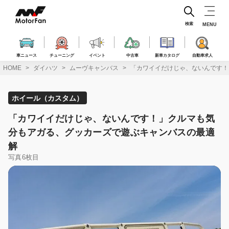
コ
ン
テ
検索
MENU
ン
ツ
へ
車ニュース
チューニング
イベント
中古車
新車カタログ
自動車求人
ス
HOME
ダイハツ
ムーヴキャンバス
「カワイイだけじゃ、ないんです！
キ
ッ
プ
ホイール（カスタム）
「カワイイだけじゃ、ないんです！」クルマも気
分もアガる、グッカーズで遊ぶキャンバスの最適
解
写真6枚目