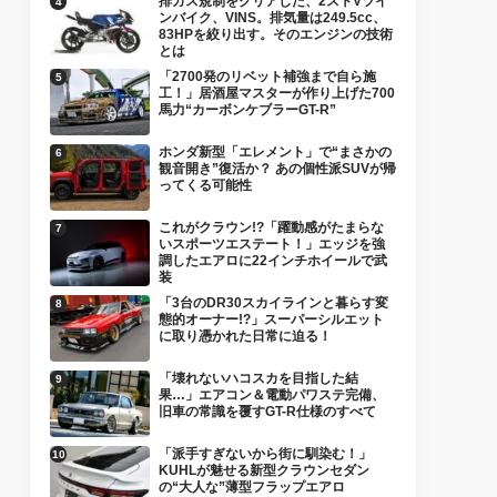
排ガス規制をクリアした、2ストVツイ
ンバイク、VINS。排気量は249.5cc、
83HPを絞り出す。そのエンジンの技術
とは
「2700発のリベット補強まで自ら施
工！」居酒屋マスターが作り上げた700
馬力“カーボンケブラーGT-R”
ホンダ新型「エレメント」で“まさかの
観音開き”復活か？ あの個性派SUVが帰
ってくる可能性
これがクラウン!?「躍動感がたまらな
いスポーツエステート！」エッジを強
調したエアロに22インチホイールで武
装
「3台のDR30スカイラインと暮らす変
態的オーナー!?」スーパーシルエット
に取り憑かれた日常に迫る！
「壊れないハコスカを目指した結
果…」エアコン＆電動パワステ完備、
旧車の常識を覆すGT-R仕様のすべて
「派手すぎないから街に馴染む！」
KUHLが魅せる新型クラウンセダン
の“大人な”薄型フラップエアロ