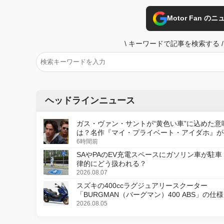
Motor Fan 
\
キーワードで記事を検索する
/
ヘッドラインニュース
ガス・ヴァン・サントが“黄色い車”に込めた意
は？名作『マイ・プライベート・アイダホ』が
デジタルリマスター版で復活
6時間前
SAやPAのEV充電スペースにガソリン車が駐車
律的にどう扱われる？
2026.08.07
スズキの400ccラグジュアリースクーター
「BURGMAN（バーグマン）400 ABS」の仕
更し、8月18日に発売
2026.08.05