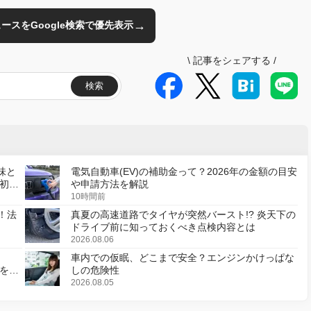
→
のニュースをGoogle検索で優先表示
\
記事をシェアする
/
検索
味と
電気自動車(EV)の補助金って？2026年の金額の目安
初の
や申請方法を解説
10時間前
！法
真夏の高速道路でタイヤが突然バースト!? 炎天下の
ドライブ前に知っておくべき点検内容とは
2026.08.06
車内での仮眠、どこまで安全？エンジンかけっぱな
様を変
しの危険性
2026.08.05