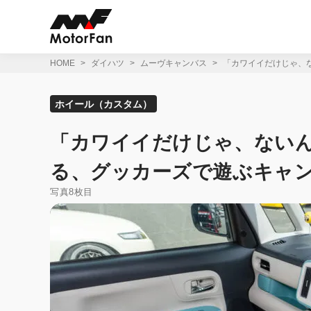
コ
ン
テ
ン
ツ
HOME
ダイハツ
ムーヴキャンバス
「カワイイだけじゃ、
へ
ス
キ
ホイール（カスタム）
ッ
プ
「カワイイだけじゃ、ない
る、グッカーズで遊ぶキャ
写真8枚目