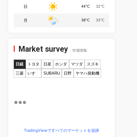
日
44°C
32°C
月
38°C
33°C
Market survey
市場情報
日経
トヨタ
日産
ホンダ
マツダ
スズキ
三菱
いすゞ
SUBARU
日野
ヤマハ発動機
TradingViewですべてのマーケットを追跡