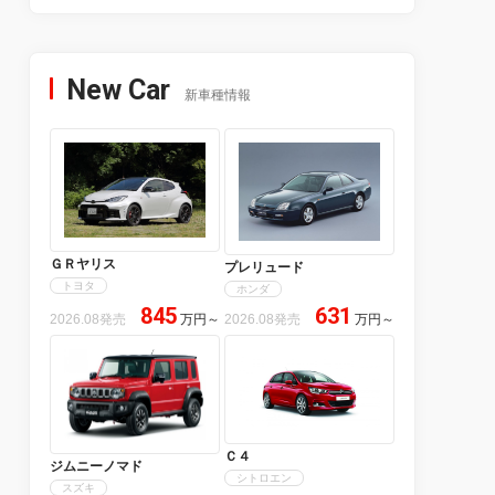
New Car
新車種情報
ＧＲヤリス
プレリュード
トヨタ
ホンダ
845
631
2026.08発売
万円
～
2026.08発売
万円
～
Ｃ４
ジムニーノマド
シトロエン
スズキ