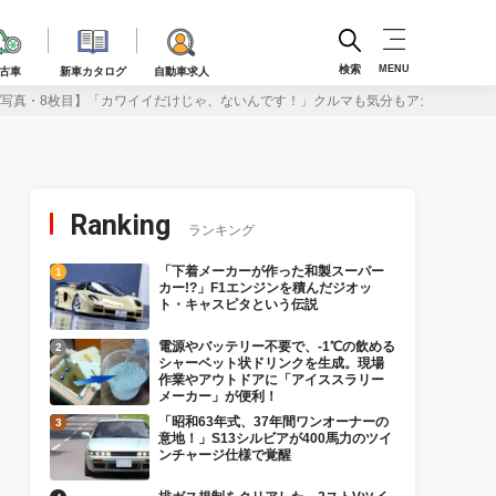
検索
MENU
古車
新車カタログ
自動車求人
写真・8枚目】「カワイイだけじゃ、ないんです！」クルマも気分もアガる、グッ
Ranking
ランキング
「下着メーカーが作った和製スーパー
カー!?」F1エンジンを積んだジオッ
ト・キャスピタという伝説
電源やバッテリー不要で、-1℃の飲める
シャーベット状ドリンクを生成。現場
作業やアウトドアに「アイススラリー
メーカー」が便利！
「昭和63年式、37年間ワンオーナーの
意地！」S13シルビアが400馬力のツイ
ンチャージ仕様で覚醒