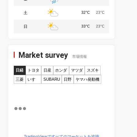
土
32°C
23°C
日
33°C
23°C
Market survey
市場情報
日経
トヨタ
日産
ホンダ
マツダ
スズキ
三菱
いすゞ
SUBARU
日野
ヤマハ発動機
TradingViewですべてのマーケットを追跡