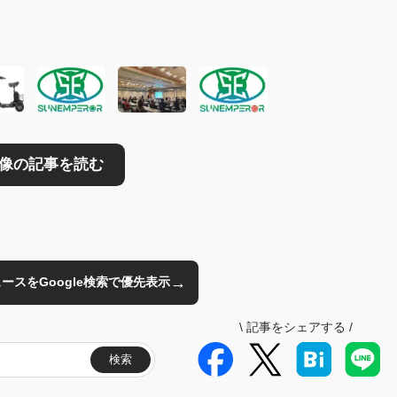
読む
→
のニュースをGoogle検索で優先表示
\
記事をシェアする
/
検索