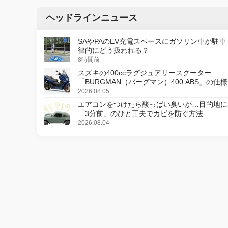
ヘッドラインニュース
SAやPAのEV充電スペースにガソリン車が駐車
律的にどう扱われる？
8時間前
スズキの400ccラグジュアリースクーター
「BURGMAN（バーグマン）400 ABS」の仕
更し、8月18日に発売
2026.08.05
エアコンをつけたら酸っぱい臭いが…目的地に
「3分前」のひと工夫でカビを防ぐ方法
2026.08.04