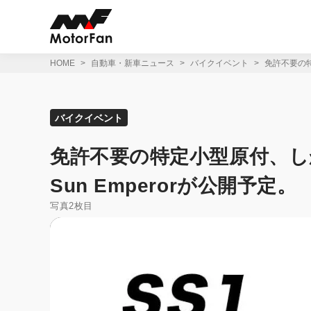
コ
ン
テ
ン
ツ
HOME
自動車・新車ニュース
バイクイベント
免許不要の特
へ
ス
キ
ッ
バイクイベント
プ
免許不要の特定小型原付、しか
Sun Emperorが公開予定。
写真2枚目