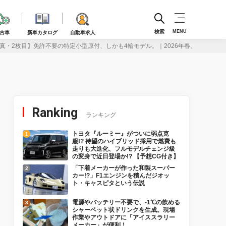
検索
MENU
古車
新車カタログ
自動車求人
真・2枚目】免許不要の特定小型原付、しかも4輪モデル。｜2026年春、Sun Empe
Ranking
ランキング
トヨタ『ルーミー』がついに弱点克
服!? 待望のハイブリッド採用で燃費も
走りも大進化、フルモデルチェンジ級
の変身で近日登場か!? 【予想CG付き】
「下着メーカーが作った和製スーパー
カー!?」F1エンジンを積んだジオッ
ト・キャスピタという伝説
電源やバッテリー不要で、-1℃の飲める
シャーベット状ドリンクを生成。現場
作業やアウトドアに「アイススラリー
メーカー」が便利！