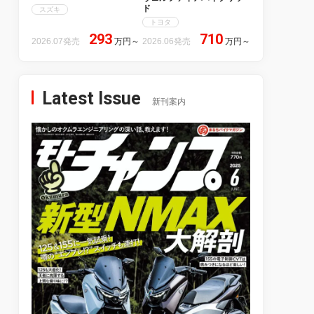
ド
スズキ
トヨタ
293
710
2026.07発売
万円
～
2026.06発売
万円
～
Latest Issue
新刊案内