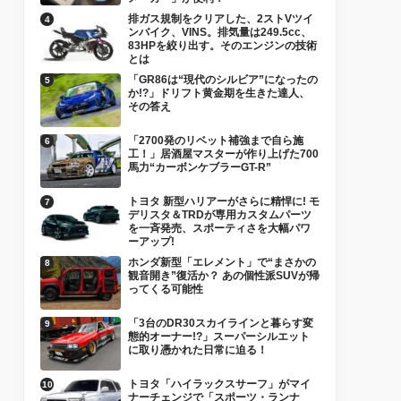
排ガス規制をクリアした、2ストVツイ
ンバイク、VINS。排気量は249.5cc、
83HPを絞り出す。そのエンジンの技術
とは
「GR86は“現代のシルビア”になったの
か!?」ドリフト黄金期を生きた達人、
その答え
「2700発のリベット補強まで自ら施
工！」居酒屋マスターが作り上げた700
馬力“カーボンケブラーGT-R”
トヨタ 新型ハリアーがさらに精悍に! モ
デリスタ＆TRDが専用カスタムパーツ
を一斉発売、スポーティさを大幅パワ
ーアップ!
ホンダ新型「エレメント」で“まさかの
観音開き”復活か？ あの個性派SUVが帰
ってくる可能性
「3台のDR30スカイラインと暮らす変
態的オーナー!?」スーパーシルエット
に取り憑かれた日常に迫る！
トヨタ「ハイラックスサーフ」がマイ
ナーチェンジで「スポーツ・ランナ