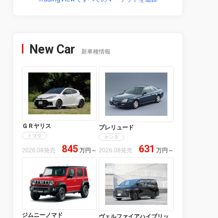
New Car
新車種情報
ＧＲヤリス
プレリュード
トヨタ
ホンダ
845
631
2026.08発売
万円
～
2026.08発売
万円
～
ジムニーノマド
ヴェルファイアハイブリッ