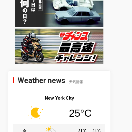
Weather news
天気情報
New York City
25°C
金
31°C
24°C