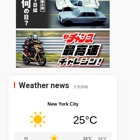
Weather news
天気情報
New York City
25°C
日
33°C
24°C