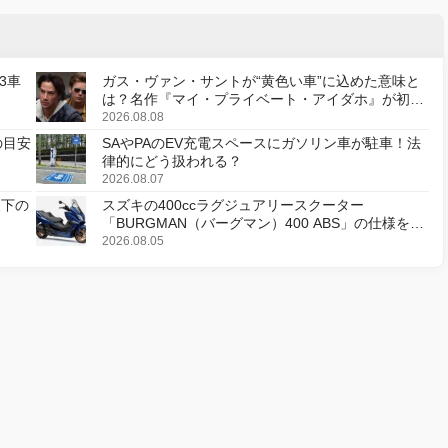
3車
ガス・ヴァン・サントが“黄色い車”に込めた意味と
は？名作『マイ・プライベート・アイダホ』が初の
デジタルリマスター版で復活
2026.08.08
の目安
SAやPAのEV充電スペースにガソリン車が駐車！法
律的にどう扱われる？
2026.08.07
天下の
スズキの400ccラグジュアリースクーター
「BURGMAN（バーグマン）400 ABS」の仕様を変
更し、8月18日に発売
2026.08.05