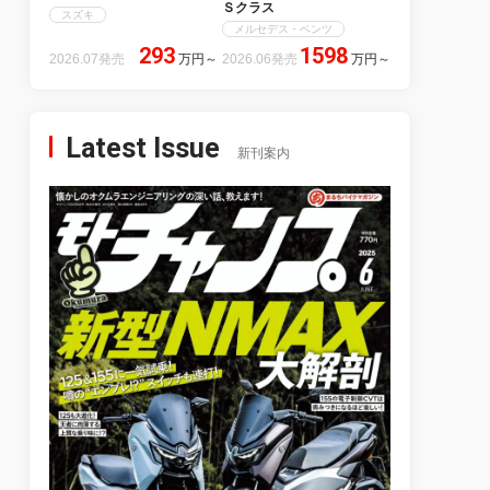
Ｓクラス
スズキ
メルセデス・ベンツ
293
1598
2026.07発売
万円
～
2026.06発売
万円
～
Latest Issue
新刊案内