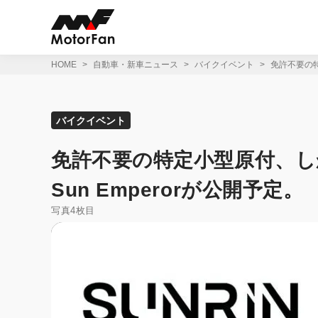
コ
ン
テ
ン
ツ
HOME
自動車・新車ニュース
バイクイベント
免許不要の特
へ
ス
キ
ッ
バイクイベント
プ
免許不要の特定小型原付、しか
Sun Emperorが公開予定。
写真4枚目