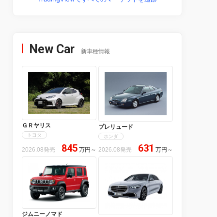
New Car
新車種情報
ＧＲヤリス
プレリュード
トヨタ
ホンダ
845
631
2026.08発売
万円
～
2026.08発売
万円
～
ジムニーノマド