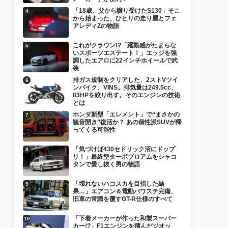
「18歳、父から譲り受けたS130」そこ
から始まった、ひとりの走り屋とフェ
アレディZの物語
これがクラウン!?「躍動感がたまらな
いスポーツエステート！」エッジを強
調したエアロに22インチホイールで武
装
排ガス規制をクリアした、2ストVツイ
ンバイク、VINS。排気量は249.5cc、
83HPを絞り出す。そのエンジンの技術
とは
ホンダ新型「エレメント」で“まさかの
観音開き”復活か？ あの個性派SUVが帰
ってくる可能性
「気づけば430セドリック沼にドップ
リ！」最終型ターボブロアムをシャコ
タンで愛し抜く男の物語
「壊れないハコスカを目指した結
果…」エアコン＆電動パワステ完備、
旧車の常識を覆すGT-R仕様のすべて
「下着メーカーが作った和製スーパー
カー!?」F1エンジンを積んだジオッ