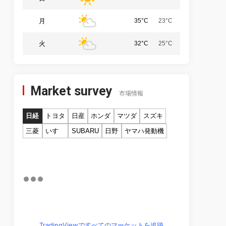
月
35°C
23°C
火
32°C
25°C
Market survey
市場情報
日経
トヨタ
日産
ホンダ
マツダ
スズキ
三菱
いすゞ
SUBARU
日野
ヤマハ発動機
TradingViewですべてのマーケットを追跡