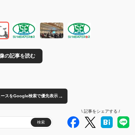
読む
→
のニュースをGoogle検索で優先表示
\
記事をシェアする
/
検索