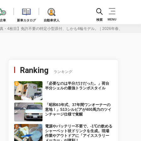
検索
MENU
古車
新車カタログ
自動車求人
真・4枚目】免許不要の特定小型原付、しかも4輪モデル。｜2026年春、Sun Empe
Ranking
ランキング
「必要なのは半分だけだった。」荷台
半分シェルの最強トランポスタイル
「昭和63年式、37年間ワンオーナーの
意地！」S13シルビアが400馬力のツイ
ンチャージ仕様で覚醒
電源やバッテリー不要で、-1℃の飲める
シャーベット状ドリンクを生成。現場
作業やアウトドアに「アイススラリー
メーカー」が便利！