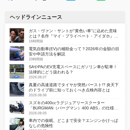
ヘッドラインニュース
ガス・ヴァン・サントが“黄色い車”に込めた意味
とは？名作『マイ・プライベート・アイダホ』が
初のデジタルリマスター版で復活
16時間前
電気自動車(EV)の補助金って？2026年の金額の目
安や申請方法を解説
20時間前
SAやPAのEV充電スペースにガソリン車が駐車！
法律的にどう扱われる？
2026.08.07
真夏の高速道路でタイヤが突然バースト!? 炎天下
のドライブ前に知っておくべき点検内容とは
2026.08.06
スズキの400ccラグジュアリースクーター
「BURGMAN（バーグマン）400 ABS」の仕様を
変更し、8月18日に発売
2026.08.05
車内での仮眠、どこまで安全？エンジンかけっぱ
なしの危険性