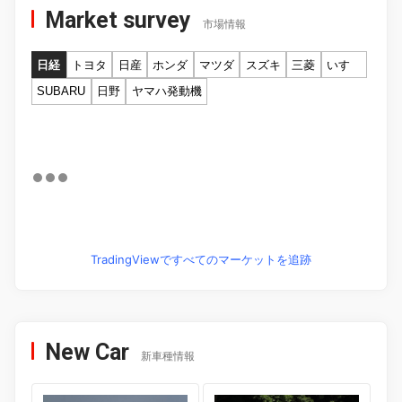
Market survey
市場情報
日経
トヨタ
日産
ホンダ
マツダ
スズキ
三菱
いすゞ
SUBARU
日野
ヤマハ発動機
TradingViewですべてのマーケットを追跡
New Car
新車種情報