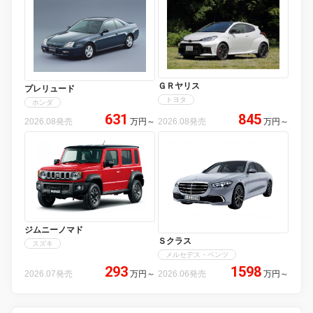
ＧＲヤリス
プレリュード
トヨタ
ホンダ
631
845
2026.08発売
万円
～
2026.08発売
万円
～
ジムニーノマド
Ｓクラス
スズキ
メルセデス・ベンツ
293
1598
2026.07発売
万円
～
2026.06発売
万円
～