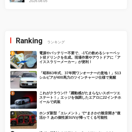
2026.08.05
Ranking
ランキング
電源やバッテリー不要で、-1℃の飲めるシャーベッ
ト状ドリンクを生成。現場作業やアウトドアに「ア
イススラリーメーカー」が便利！
「昭和63年式、37年間ワンオーナーの意地！」S13
シルビアが400馬力のツインチャージ仕様で覚醒
これがクラウン!?「躍動感がたまらないスポーツエ
ステート！」エッジを強調したエアロに22インチホ
イールで武装
ホンダ新型「エレメント」で“まさかの観音開き”復
活か？ あの個性派SUVが帰ってくる可能性