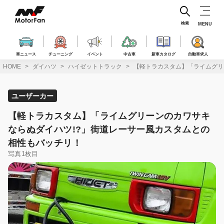
コ
ン
テ
検索
MENU
ン
ツ
へ
車ニュース
チューニング
イベント
中古車
新車カタログ
自動車求人
ス
HOME
ダイハツ
ハイゼットトラック
【軽トラカスタム】「ライムグリ
キ
ッ
プ
ユーザーカー
【軽トラカスタム】「ライムグリーンのカワサキ
ならぬダイハツ!?」街道レーサー風カスタムとの
相性もバッチリ！
写真1枚目