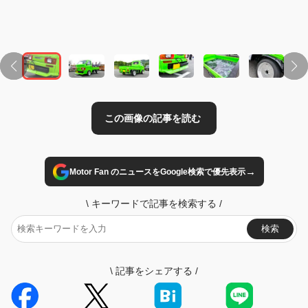
→
Motor Fan のニュースをGoogle検索で優先表示
\
キーワードで記事を検索する
/
検索
\
記事をシェアする
/