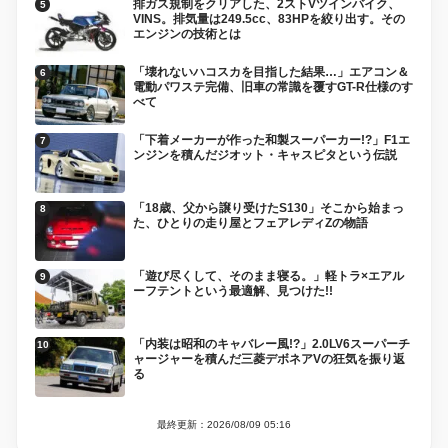
排ガス規制をクリアした、2ストVツインバイク、
VINS。排気量は249.5cc、83HPを絞り出す。その
エンジンの技術とは
「壊れないハコスカを目指した結果…」エアコン＆
電動パワステ完備、旧車の常識を覆すGT-R仕様のす
べて
「下着メーカーが作った和製スーパーカー!?」F1エ
ンジンを積んだジオット・キャスピタという伝説
「18歳、父から譲り受けたS130」そこから始まっ
た、ひとりの走り屋とフェアレディZの物語
「遊び尽くして、そのまま寝る。」軽トラ×エアル
ーフテントという最適解、見つけた!!
「内装は昭和のキャバレー風!?」2.0LV6スーパーチ
ャージャーを積んだ三菱デボネアVの狂気を振り返
る
最終更新：2026/08/09 05:16