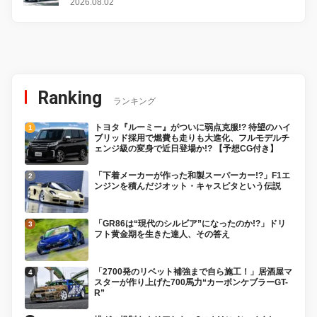
感
2026.08.02
Ranking
ランキング
トヨタ『ルーミー』がついに弱点克服!? 待望のハイ
ブリッド採用で燃費も走りも大進化、フルモデルチ
ェンジ級の変身で近日登場か!? 【予想CG付き】
「下着メーカーが作った和製スーパーカー!?」F1エ
ンジンを積んだジオット・キャスピタという伝説
「GR86は“現代のシルビア”になったのか!?」ドリ
フト黄金期を生きた達人、その答え
「2700発のリベット補強まで自ら施工！」居酒屋マ
スターが作り上げた700馬力“カーボンケブラーGT-
R”