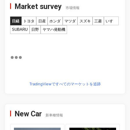
Market survey
市場情報
日経
トヨタ
日産
ホンダ
マツダ
スズキ
三菱
いすゞ
SUBARU
日野
ヤマハ発動機
TradingViewですべてのマーケットを追跡
New Car
新車種情報