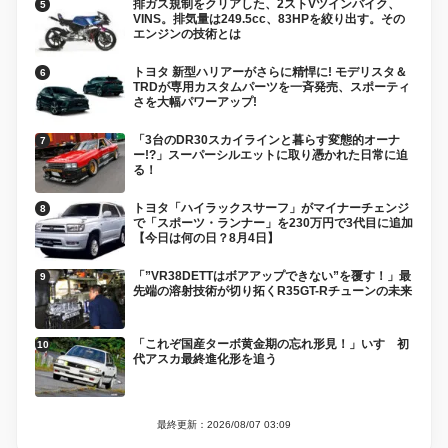
排ガス規制をクリアした、2ストVツインバイク、
VINS。排気量は249.5cc、83HPを絞り出す。その
エンジンの技術とは
トヨタ 新型ハリアーがさらに精悍に! モデリスタ＆
TRDが専用カスタムパーツを一斉発売、スポーティ
さを大幅パワーアップ!
「3台のDR30スカイラインと暮らす変態的オーナ
ー!?」スーパーシルエットに取り憑かれた日常に迫
る！
トヨタ「ハイラックスサーフ」がマイナーチェンジ
で「スポーツ・ランナー」を230万円で3代目に追加
【今日は何の日？8月4日】
「”VR38DETTはボアアップできない”を覆す！」最
先端の溶射技術が切り拓くR35GT-Rチューンの未来
「これぞ国産ターボ黄金期の忘れ形見！」いすゞ初
代アスカ最終進化形を追う
最終更新：2026/08/07 03:09