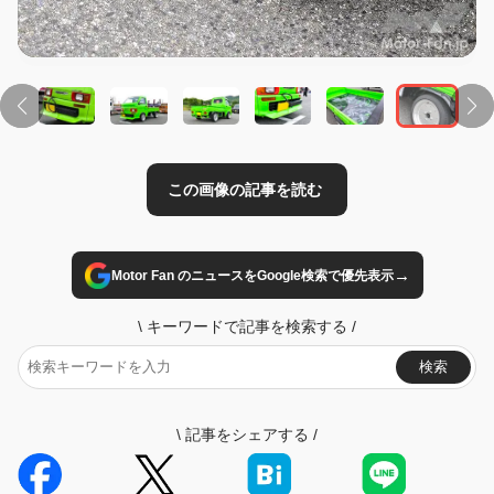
→
Motor Fan のニュースをGoogle検索で優先表示
\
キーワードで記事を検索する
/
検索
\
記事をシェアする
/