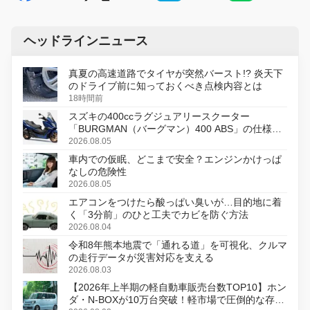
ヘッドラインニュース
真夏の高速道路でタイヤが突然バースト!? 炎天下
のドライブ前に知っておくべき点検内容とは
18時間前
スズキの400ccラグジュアリースクーター
「BURGMAN（バーグマン）400 ABS」の仕様を
変更し、8月18日に発売
2026.08.05
車内での仮眠、どこまで安全？エンジンかけっぱ
なしの危険性
2026.08.05
エアコンをつけたら酸っぱい臭いが…目的地に着
く「3分前」のひと工夫でカビを防ぐ方法
2026.08.04
令和8年熊本地震で「通れる道」を可視化、クルマ
の走行データが災害対応を支える
2026.08.03
【2026年上半期の軽自動車販売台数TOP10】ホン
ダ・N-BOXが10万台突破！軽市場で圧倒的な存在