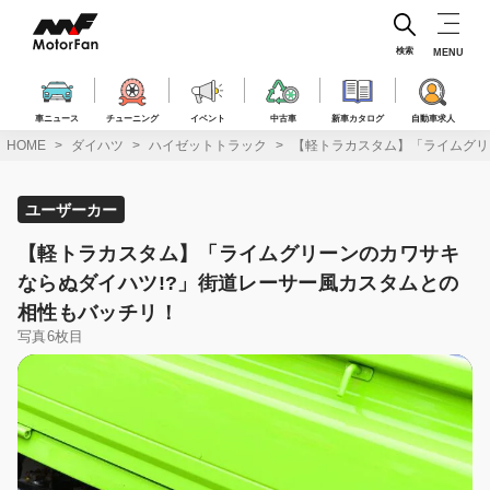
コ
ン
テ
検索
MENU
ン
ツ
へ
車ニュース
チューニング
イベント
中古車
新車カタログ
自動車求人
ス
HOME
ダイハツ
ハイゼットトラック
【軽トラカスタム】「ライムグリ
キ
ッ
プ
ユーザーカー
【軽トラカスタム】「ライムグリーンのカワサキ
ならぬダイハツ!?」街道レーサー風カスタムとの
相性もバッチリ！
写真6枚目