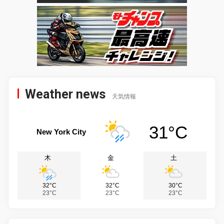
Weather news
天気情報
31°C
New York City
木
金
土
32°C
32°C
30°C
23°C
23°C
23°C