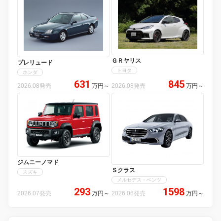
ＧＲヤリス
プレリュード
トヨタ
ホンダ
631
845
2026.08発売
万円
～
2026.08発売
万円
～
ジムニーノマド
Ｓクラス
スズキ
メルセデス・ベンツ
293
1598
2026.07発売
万円
～
2026.06発売
万円
～