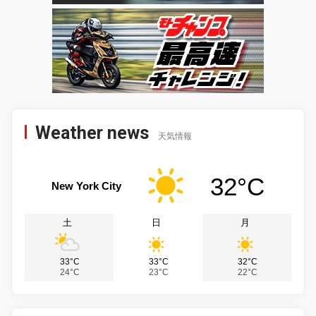
Weather news
天気情報
32°C
New York City
土
日
月
33°C
33°C
32°C
24°C
23°C
22°C