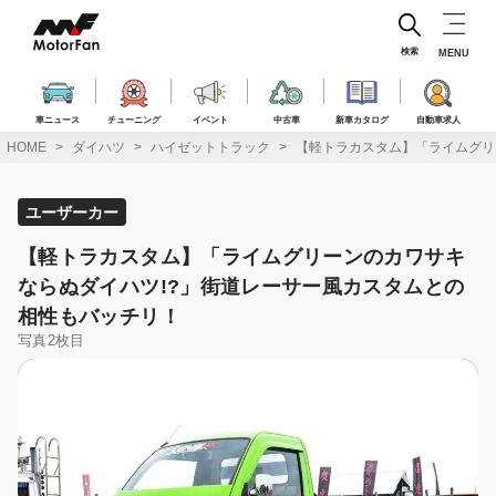
コ
ン
テ
検索
MENU
ン
ツ
へ
車ニュース
チューニング
イベント
中古車
新車カタログ
自動車求人
ス
HOME
ダイハツ
ハイゼットトラック
【軽トラカスタム】「ライムグリ
キ
ッ
プ
ユーザーカー
【軽トラカスタム】「ライムグリーンのカワサキ
ならぬダイハツ!?」街道レーサー風カスタムとの
相性もバッチリ！
写真2枚目