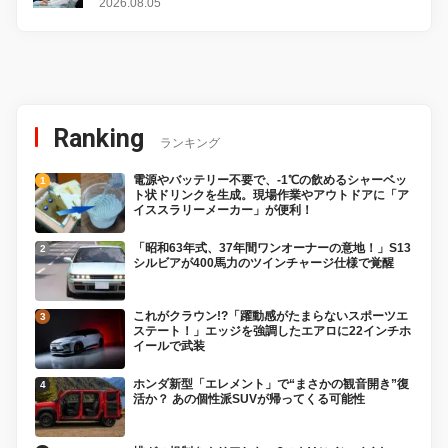
2026.08.05
Ranking
ランキング
電源やバッテリー不要で、-1℃の飲めるシャーベッ
ト状ドリンクを生成。現場作業やアウトドアに「ア
イススラリーメーカー」が便利！
「昭和63年式、37年間ワンオーナーの意地！」S13
シルビアが400馬力のツインチャージ仕様で覚醒
これがクラウン!?「躍動感がたまらないスポーツエ
ステート！」エッジを強調したエアロに22インチホ
イールで武装
ホンダ新型「エレメント」で“まさかの観音開き”復
活か？ あの個性派SUVが帰ってくる可能性