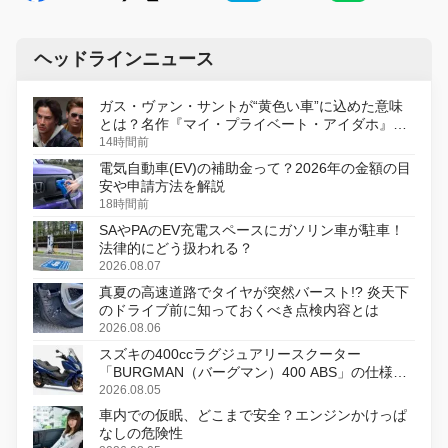
ヘッドラインニュース
ガス・ヴァン・サントが“黄色い車”に込めた意味
とは？名作『マイ・プライベート・アイダホ』が
初のデジタルリマスター版で復活
14時間前
電気自動車(EV)の補助金って？2026年の金額の目
安や申請方法を解説
18時間前
SAやPAのEV充電スペースにガソリン車が駐車！
法律的にどう扱われる？
2026.08.07
真夏の高速道路でタイヤが突然バースト!? 炎天下
のドライブ前に知っておくべき点検内容とは
2026.08.06
スズキの400ccラグジュアリースクーター
「BURGMAN（バーグマン）400 ABS」の仕様を
変更し、8月18日に発売
2026.08.05
車内での仮眠、どこまで安全？エンジンかけっぱ
なしの危険性