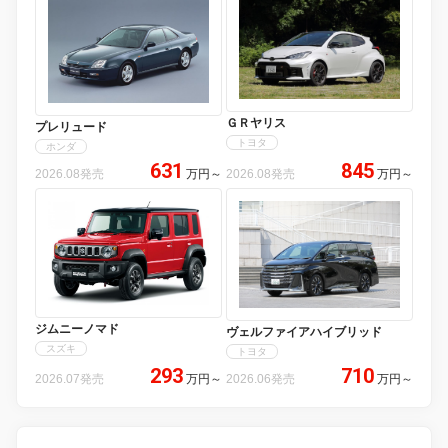
ＧＲヤリス
プレリュード
トヨタ
ホンダ
631
845
2026.08発売
万円
～
2026.08発売
万円
～
ジムニーノマド
ヴェルファイアハイブリッド
スズキ
トヨタ
293
710
2026.07発売
万円
～
2026.06発売
万円
～