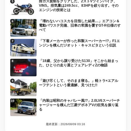
排ガス規制をクリアした、2ストVツインバイク、
VINS。排気量は249.5cc、83HPを絞り出す。その
エンジンの技術とは
「壊れないハコスカを目指した結果…」エアコン＆
電動パワステ完備、旧車の常識を覆すGT-R仕様のす
べて
「下着メーカーが作った和製スーパーカー!?」F1エ
ンジンを積んだジオット・キャスピタという伝説
「18歳、父から譲り受けたS130」そこから始まっ
た、ひとりの走り屋とフェアレディZの物語
「遊び尽くして、そのまま寝る。」軽トラ×エアル
ーフテントという最適解、見つけた!!
「内装は昭和のキャバレー風!?」2.0LV6スーパーチ
ャージャーを積んだ三菱デボネアVの狂気を振り返
る
最終更新：2026/08/09 03:16