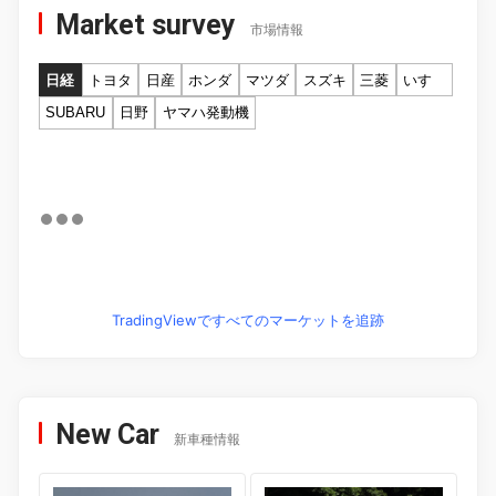
Market survey
市場情報
日経
トヨタ
日産
ホンダ
マツダ
スズキ
三菱
いすゞ
SUBARU
日野
ヤマハ発動機
TradingViewですべてのマーケットを追跡
New Car
新車種情報