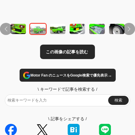
→
Motor Fan のニュースをGoogle検索で優先表示
\
キーワードで記事を検索する
/
検索
\
記事をシェアする
/