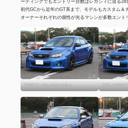
ーティングでもエントリー台数はレガシィに迫る28
初代GCから近年のGT系まで、モデルもカスタム＆
オーナーそれぞれの個性が光るマシンが多数エント
OWNER：のんsixstar-tsさん
GVB／OWNER