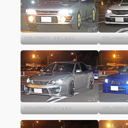
GC8／OWNER：うすしおさん
GRB／OWN
GVB／OWNER：オニョさん
GDA／OWNE