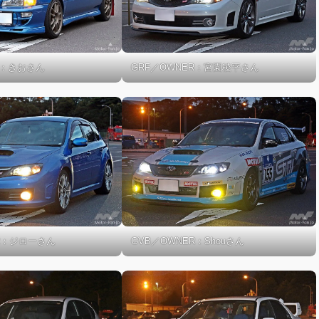
R：きおさん
GRF／OWNER：宮園稜平さん
R：ジローさん
GVB／OWNER：Shouさん