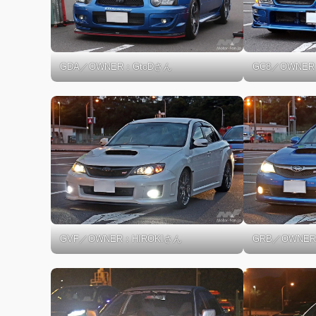
GDA／OWNER：GtoDさん
GC8／OWNE
GVF／OWNER：HIROKIさん
GRB／OWNE