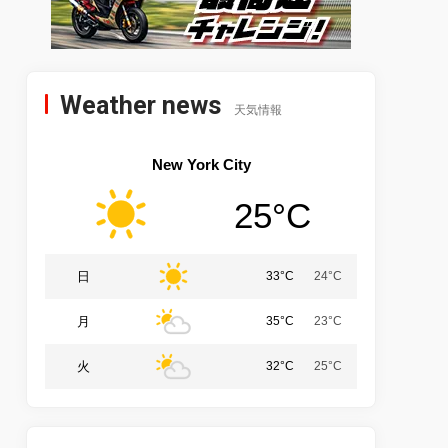
Weather news
天気情報
New York City
25°C
日
33°C
24°C
月
35°C
23°C
火
32°C
25°C