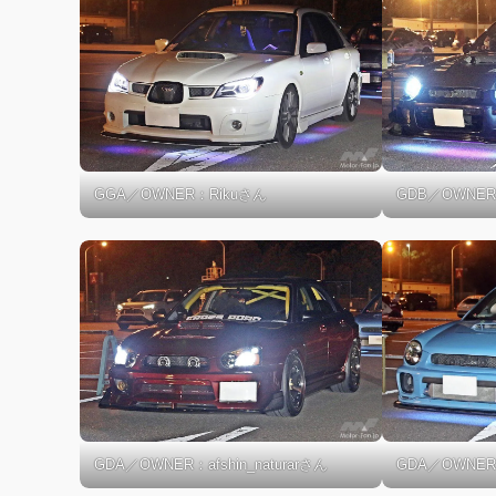
GGA／OWNER：Rikuさん
GDB／OWNE
GDA／OWNER：afshin_naturarさん
GDA／OWN