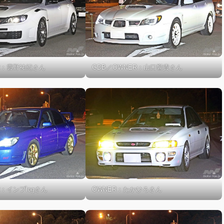
ER：雲野祐紀さん
GDB／OWNER：山口響貴さん
R：インプlogさん
OWNER：たかひろさん