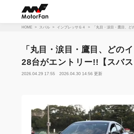
コ
ン
テ
ン
ツ
HOME
スバル
インプレッサＧ４
「丸目・涙目・鷹目、どの
へ
ス
キ
「丸目・涙目・鷹目、どの
ッ
プ
28台がエントリー!!【スバ
2026.04.29 17:55
2026.04.30 14:56 更新