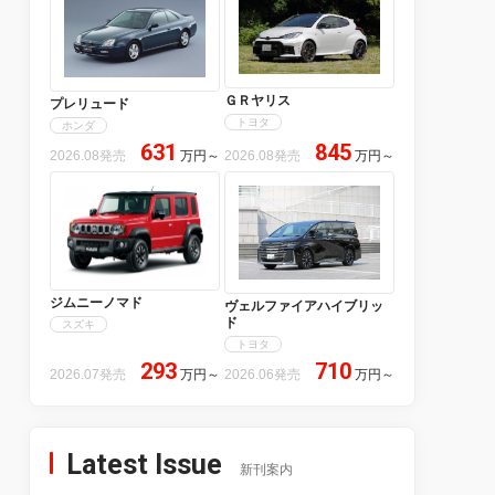
ＧＲヤリス
プレリュード
トヨタ
ホンダ
631
845
2026.08発売
万円
～
2026.08発売
万円
～
ジムニーノマド
ヴェルファイアハイブリッ
ド
スズキ
トヨタ
293
710
2026.07発売
万円
～
2026.06発売
万円
～
Latest Issue
新刊案内