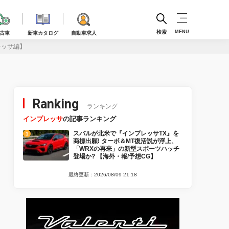
検索
MENU
古車
新車カタログ
自動車求人
レッサ編】
Ranking
ランキング
インプレッサ
の記事ランキング
スバルが北米で『インプレッサTX』を
商標出願! ターボ＆MT復活説が浮上、
「WRXの再来」の新型スポーツハッチ
登場か? 【海外・報/予想CG】
最終更新：2026/08/09 21:18