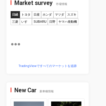
Market survey
市場情報
日経
トヨタ
日産
ホンダ
マツダ
スズキ
三菱
いすゞ
SUBARU
日野
ヤマハ発動機
TradingViewですべてのマーケットを追跡
New Car
新車種情報