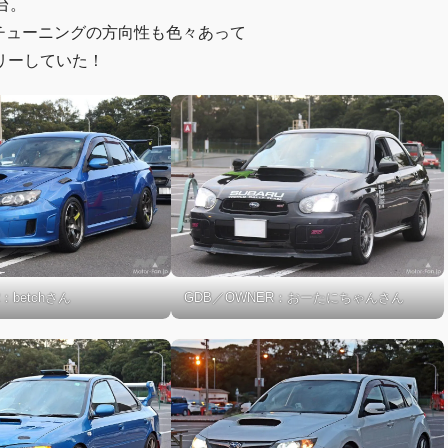
台。
チューニングの方向性も色々あって
リーしていた！
：betchさん
GDB／OWNER：おーたにちゃんさん