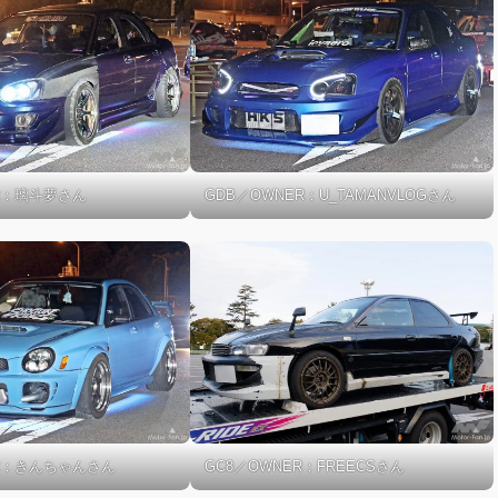
R：璃斗夢さん
GDB／OWNER：U_TAMANVLOGさん
ER：きんちゃんさん
GC8／OWNER：FREECSさん