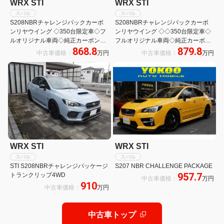
WRX STI
WRX STI
スバル
スバル
S208NBRチャレンジパックカーボ
S208NBRチャレンジパックカーボ
ンリヤウイング ◇350台限定車◇フ
ンリヤウイング ◇◇350台限定車◇
ルオリジナル車両◇純正カーボンル
フルオリジナル車両◇純正カーボン
868.8
879.8
ーフ◇純正カーボンリアウイング◇
ルーフ◇純正カーボンリアウイング
中古車価格：
万円
中古車価格：
万円
純正BBS19インチAW◇純正ブレン
◇純正BBS19インチAW◇純正ブレ
ボ◇純正9型ナビ/フルセグTV◇Aセ
ンボ◇純正レカロレザーシート
ーフティPKG
◇DIATONE SOUNDナビ/フルセグ
TV
WRX STI
WRX STI
スバル
スバル
STI S208NBRチャレンジパッケージ
S207 NBR CHALLENGE PACKAGE
957.7
トランクリップ4WD
中古車価格：
万円
910
中古車価格：
万円
中古車トップ