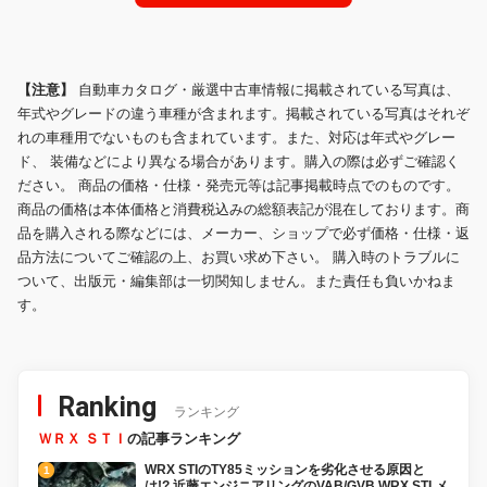
【注意】
自動車カタログ・厳選中古車情報に掲載されている写真は、
年式やグレードの違う車種が含まれます。掲載されている写真はそれぞ
れの車種用でないものも含まれています。また、対応は年式やグレー
ド、 装備などにより異なる場合があります。購入の際は必ずご確認く
ださい。 商品の価格・仕様・発売元等は記事掲載時点でのものです。
商品の価格は本体価格と消費税込みの総額表記が混在しております。商
品を購入される際などには、メーカー、ショップで必ず価格・仕様・返
品方法についてご確認の上、お買い求め下さい。 購入時のトラブルに
ついて、出版元・編集部は一切関知しません。また責任も負いかねま
す。
Ranking
ランキング
ＷＲＸ ＳＴＩ
の記事ランキング
WRX STIのTY85ミッションを劣化させる原因と
は!? 近藤エンジニアリングのVAB/GVB WRX STI メ