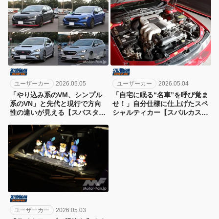
ユーザーカー
2026.05.05
ユーザーカー
2026.05.04
「やり込み系のVM、シンプル
「自宅に眠る“名車”を呼び覚ま
系のVN」と先代と現行で方向
せ！」自分仕様に仕上げたスペ
性の違いが見える【スバスタ夜
シャルティカー【スバルカスタ
MT・レヴォーグ編】
ム】
ユーザーカー
2026.05.03