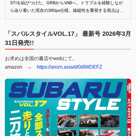
STIを結びつけた。GRBからVABへ、トラブルを経験しなが
ら辿り着いた現在の380ps仕様。操縦性を重視する視点は、
航空機パイロットならでは。人とクルマが対話しながら進化
した一台だ。
「スバルスタイルVOL.17」 最新号 2026年3月
31日発売!!
お求めは全国の書店やwebにて。
amazon →
https://amzn.asia/d/0dIWDEFZ