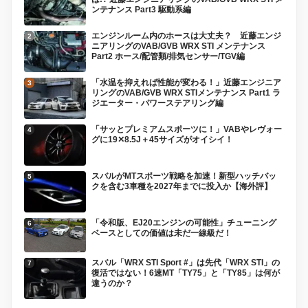
ンテナンス Part3 駆動系編
エンジンルーム内のホースは大丈夫？ 近藤エンジ
ニアリングのVAB/GVB WRX STI メンテナンス
Part2 ホース/配管類/排気センサー/TGV編
「水温を抑えれば性能が変わる！」近藤エンジニア
リングのVAB/GVB WRX STIメンテナンス Part1 ラ
ジエーター・パワーステアリング編
「サッとプレミアムスポーツに！」VABやレヴォー
グに19✕8.5J＋45サイズがオイシイ！
スバルがMTスポーツ戦略を加速！新型ハッチバッ
クを含む3車種を2027年までに投入か【海外評】
「令和版、EJ20エンジンの可能性」チューニング
ベースとしての価値は未だ一線級だ！
スバル「WRX STI Sport #」は先代「WRX STI」の
復活ではない！6速MT「TY75」と「TY85」は何が
違うのか？