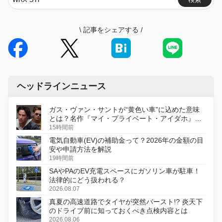
\
記事をシェアする
/
ヘッドラインニュース
ガス・ヴァン・サントが“黄色い車”に込めた意味
とは？名作『マイ・プライベート・アイダホ』が
初のデジタルリマスター版で復活
15時間前
電気自動車(EV)の補助金って？2026年の金額の目
安や申請方法を解説
19時間前
SAやPAのEV充電スペースにガソリン車が駐車！
法律的にどう扱われる？
2026.08.07
真夏の高速道路でタイヤが突然バースト!? 炎天下
のドライブ前に知っておくべき点検内容とは
2026.08.06