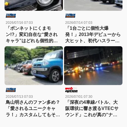
2026/07/16 07:03
2026/07/14 07:03
「ボンネットにくまモ
「1台ごとに個性大爆
ン!?」変幻自在な“愛され
発！」2013年デビューから
キャラ”はどれも個性的！
大ヒット、初代ハスラーの
【ハスラーカスタム】
魅力が詰まった熱いカスタ
ムミーティング
2026/07/13 07:03
2026/07/01 07:30
鳥山明さんのファン多め？
「深夜の4車線バトル、大
「愛されるユニークキャ
阪環状に響き渡るVTECサ
ラ！」カスタムしてもその
ウンド」これが真の“ナニ
愛嬌は変わらないハスラ
ワトモアレ”だ！