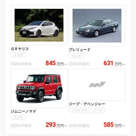
ＧＲヤリス
プレリュード
トヨタ
ホンダ
845
631
2026.08発売
万円
～
2026.08発売
万円
～
ジープ・アベンジャー
クライスラー・ジープ
ジムニーノマド
スズキ
293
585
2026.07発売
万円
～
2026.06発売
万円
～