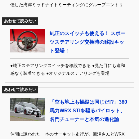
催した湾岸ミッドナイトミーティングにグループエントリー
した「チームデカ羽」。なんと長野から遠路はるばる参戦し
てくれたスバル車カップル。トレードマークはもちろん大き
あわせて読みたい
なリアウイング！
純正のスイッチも使える！ スポー
ツステアリング交換時の移設キッ
ト登場！
●純正ステアリングスイッチを移設できる ●見た目にも違和
感なく装着できる ●オリジナルステアリングも登場
あわせて読みたい
「空も地上も操縦は同じだ!?」380
馬力WRX STIを駆るパイロット、
名門チューナーと本気の進化論
仲間に誘われた一本のサーキット走行が、熊澤さんとWRX