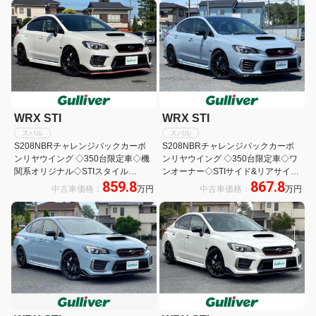
WRX STI
WRX STI
スバル
スバル
S208NBRチャレンジパックカーボ
S208NBRチャレンジパックカーボ
ンリヤウイング ◇350台限定車◇機
ンリヤウイング ◇350台限定車◇ワ
関系オリジナル◇STIスタイル
ンオーナー◇STIサイド&リアサイド
859.8
867.8
PKG◇純正カーボンルーフ◇純正カ
◇純正カーボンルーフ◇純正カーボ
中古車価格：
万円
中古車価格：
万円
ーボンリアウイング◇純正
ンリアウイング◇専用BBS19インチ
BBS19AW◇純正ブレンボ◇純正レ
AW◇純正ブレンボ◇純正レカロレ
カロレザーシート◇純正8型ナビ/フ
ザーシート◇AセーフティPKG
ルセグTV