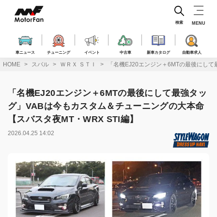
コ
ン
テ
検索
MENU
ン
ツ
へ
車ニュース
チューニング
イベント
中古車
新車カタログ
自動車求人
ス
HOME
スバル
ＷＲＸ ＳＴＩ
「名機EJ20エンジン＋6MTの最後にして
キ
ッ
プ
「名機EJ20エンジン＋6MTの最後にして最強タッ
グ」VABは今もカスタム＆チューニングの大本命
【スバスタ夜MT・WRX STI編】
2026.04.25 14:02