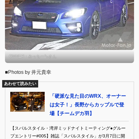
OWNER：みっちー㌧さん
■Photos by 井元貴幸
あわせて読みたい
「硬派な見た目のWRX、オーナー
は女子！」長野からカップルで登
場【チームデカ羽】
【スバルスタイル・湾岸ミッドナイトミーティング●グルー
プエントリー#005】雑誌「スバルスタイル」が3月7日に開