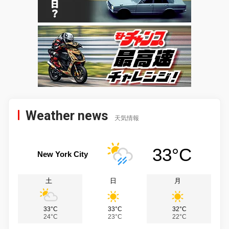
Weather news
天気情報
33°C
New York City
土
日
月
33°C
33°C
32°C
24°C
23°C
22°C