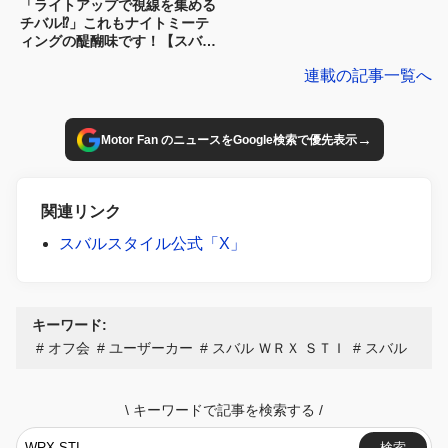
「ライトアップで視線を集める
チバル⁉︎」これもナイトミーテ
ィングの醍醐味です！【スバル
カスタム】
連載の記事一覧へ
→
Motor Fan のニュースをGoogle検索で優先表示
関連リンク
スバルスタイル公式「X」
キーワード:
オフ会
ユーザーカー
スバル ＷＲＸ ＳＴＩ
スバル
\
キーワードで記事を検索する
/
検索