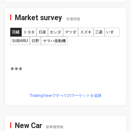
Market survey
市場情報
日経
トヨタ
日産
ホンダ
マツダ
スズキ
三菱
いすゞ
SUBARU
日野
ヤマハ発動機
TradingViewですべてのマーケットを追跡
New Car
新車種情報