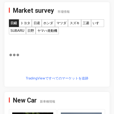
Market survey
市場情報
日経
トヨタ
日産
ホンダ
マツダ
スズキ
三菱
いすゞ
SUBARU
日野
ヤマハ発動機
TradingViewですべてのマーケットを追跡
New Car
新車種情報