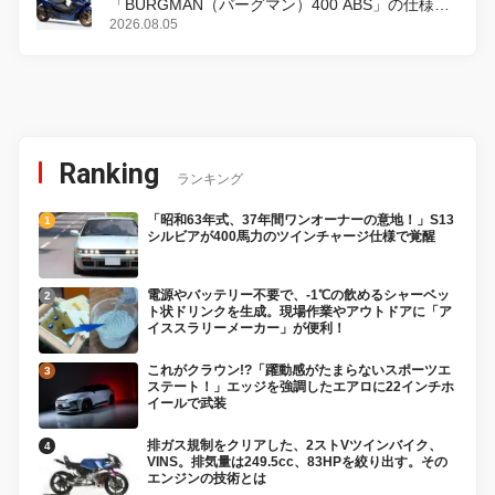
「BURGMAN（バーグマン）400 ABS」の仕様を
変更し、8月18日に発売
2026.08.05
Ranking
ランキング
「昭和63年式、37年間ワンオーナーの意地！」S13
シルビアが400馬力のツインチャージ仕様で覚醒
電源やバッテリー不要で、-1℃の飲めるシャーベッ
ト状ドリンクを生成。現場作業やアウトドアに「ア
イススラリーメーカー」が便利！
これがクラウン!?「躍動感がたまらないスポーツエ
ステート！」エッジを強調したエアロに22インチホ
イールで武装
排ガス規制をクリアした、2ストVツインバイク、
VINS。排気量は249.5cc、83HPを絞り出す。その
エンジンの技術とは