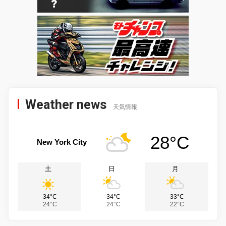
Weather news
天気情報
28°C
New York City
土
日
月
34°C
34°C
33°C
24°C
24°C
22°C