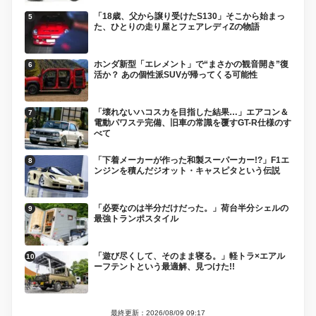
「18歳、父から譲り受けたS130」そこから始まっ
た、ひとりの走り屋とフェアレディZの物語
ホンダ新型「エレメント」で“まさかの観音開き”復
活か？ あの個性派SUVが帰ってくる可能性
「壊れないハコスカを目指した結果…」エアコン＆
電動パワステ完備、旧車の常識を覆すGT-R仕様のす
べて
「下着メーカーが作った和製スーパーカー!?」F1エ
ンジンを積んだジオット・キャスピタという伝説
「必要なのは半分だけだった。」荷台半分シェルの
最強トランポスタイル
「遊び尽くして、そのまま寝る。」軽トラ×エアル
ーフテントという最適解、見つけた!!
最終更新：2026/08/09 09:17