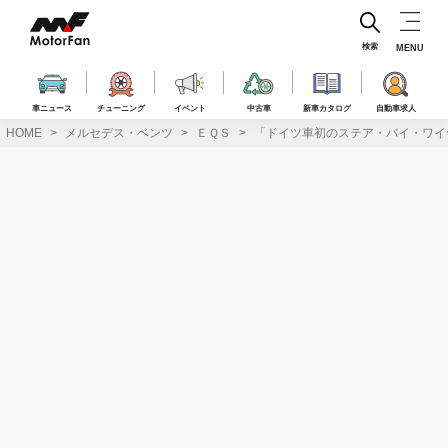
コ
ン
テ
検索
MENU
ン
ツ
へ
車ニュース
チューニング
イベント
中古車
新車カタログ
自動車求人
ス
HOME
メルセデス・ベンツ
ＥＱＳ
「ドイツ車初のステア・バイ・ワイ
キ
ッ
プ