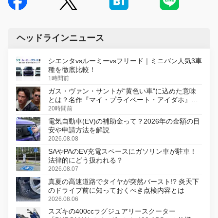
ヘッドラインニュース
シエンタvsルーミーvsフリード｜ミニバン人気3車
種を徹底比較！
1時間前
ガス・ヴァン・サントが“黄色い車”に込めた意味
とは？名作『マイ・プライベート・アイダホ』が
初のデジタルリマスター版で復活
20時間前
電気自動車(EV)の補助金って？2026年の金額の目
安や申請方法を解説
2026.08.08
SAやPAのEV充電スペースにガソリン車が駐車！
法律的にどう扱われる？
2026.08.07
真夏の高速道路でタイヤが突然バースト!? 炎天下
のドライブ前に知っておくべき点検内容とは
2026.08.06
スズキの400ccラグジュアリースクーター