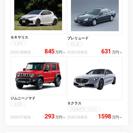
ＧＲヤリス
プレリュード
トヨタ
ホンダ
845
631
2026.08発売
万円
～
2026.08発売
万円
～
ジムニーノマド
Ｓクラス
スズキ
メルセデス・ベンツ
293
1598
2026.07発売
万円
～
2026.06発売
万円
～