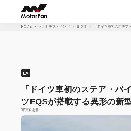
コ
ン
テ
ン
ツ
HOME
メルセデス・ベンツ
ＥＱＳ
「ドイツ車初のステア
へ
ス
キ
ッ
プ
EV
「ドイツ車初のステア・バ
ツEQSが搭載する異形の新
写真6枚目