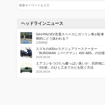
ヘッドラインニュース
SAやPAのEV充電スペースにガソリン車が駐車
律的にどう扱われる？
22時間前
スズキの400ccラグジュアリースクーター
「BURGMAN（バーグマン）400 ABS」の仕
更し、8月18日に発売
2026.08.05
エアコンをつけたら酸っぱい臭いが…目的地に
「3分前」のひと工夫でカビを防ぐ方法
2026.08.04