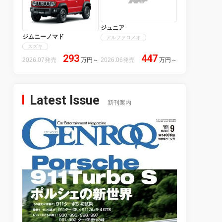
ジュニア
ジムニーノマド
アルファロメオ
スズキ
293
447
2026.07発売
万円
～
2026.06発売
万円
～
Latest Issue
新刊案内