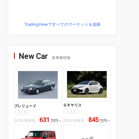
TradingViewですべてのマーケットを追跡
New Car
新車種情報
ＧＲヤリス
プレリュード
トヨタ
ホンダ
631
845
2026.08発売
万円
～
2026.08発売
万円
～