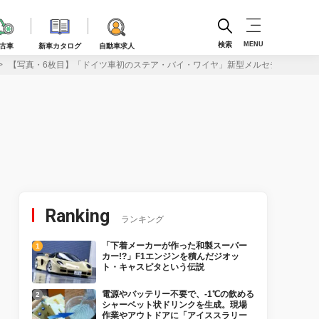
検索
MENU
古車
新車カタログ
自動車求人
【写真・6枚目】「ドイツ車初のステア・バイ・ワイヤ」新型メルセデス・ベンツ
Ranking
ランキング
「下着メーカーが作った和製スーパー
カー!?」F1エンジンを積んだジオッ
ト・キャスピタという伝説
電源やバッテリー不要で、-1℃の飲める
シャーベット状ドリンクを生成。現場
作業やアウトドアに「アイススラリー