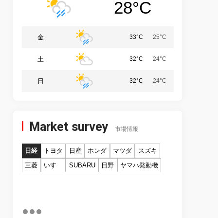
28°C
金
33°C
25°C
土
32°C
24°C
日
32°C
24°C
Market survey
市場情報
日経
トヨタ
日産
ホンダ
マツダ
スズキ
三菱
いすゞ
SUBARU
日野
ヤマハ発動機