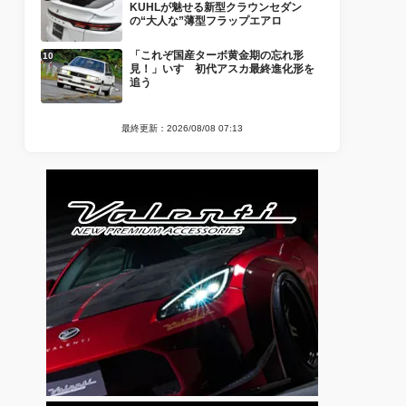
KUHLが魅せる新型クラウンセダン
の“大人な”薄型フラップエアロ
「これぞ国産ターボ黄金期の忘れ形
見！」いすゞ初代アスカ最終進化形を
追う
最終更新：2026/08/08 07:13