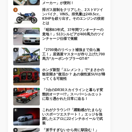
メーカー」が便利！
排ガス規制をクリアした、2ストVツイ
ンバイク、VINS。排気量は249.5cc、
83HPを絞り出す。そのエンジンの技術
とは
「昭和63年式、37年間ワンオーナーの
意地！」S13シルビアが400馬力のツイ
ンチャージ仕様で覚醒
「2700発のリベット補強まで自ら施
工！」居酒屋マスターが作り上げた700
馬力“カーボンケブラーGT-R”
ホンダ新型「エレメント」で“まさかの
観音開き”復活か？ あの個性派SUVが帰
ってくる可能性
「3台のDR30スカイラインと暮らす変
態的オーナー!?」スーパーシルエット
に取り憑かれた日常に迫る！
これがクラウン!?「躍動感がたまらな
いスポーツエステート！」エッジを強
調したエアロに22インチホイールで武
装
「派手すぎないから街に馴染む！」