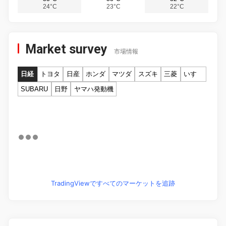
24°C
23°C
22°C
Market survey
市場情報
日経
トヨタ
日産
ホンダ
マツダ
スズキ
三菱
いすゞ
SUBARU
日野
ヤマハ発動機
TradingViewですべてのマーケットを追跡