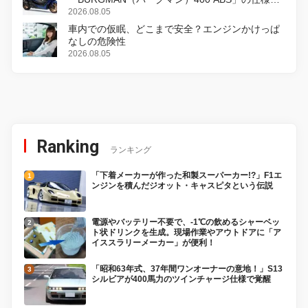
変更し、8月18日に発売
2026.08.05
車内での仮眠、どこまで安全？エンジンかけっぱ
なしの危険性
2026.08.05
Ranking
ランキング
「下着メーカーが作った和製スーパーカー!?」F1エ
ンジンを積んだジオット・キャスピタという伝説
電源やバッテリー不要で、-1℃の飲めるシャーベッ
ト状ドリンクを生成。現場作業やアウトドアに「ア
イススラリーメーカー」が便利！
「昭和63年式、37年間ワンオーナーの意地！」S13
シルビアが400馬力のツインチャージ仕様で覚醒