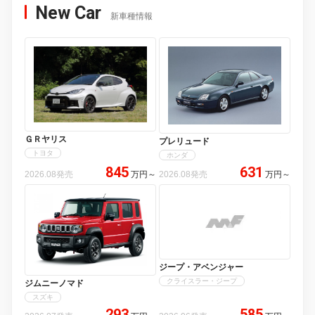
New Car
新車種情報
ＧＲヤリス
プレリュード
トヨタ
ホンダ
845
631
2026.08発売
万円
～
2026.08発売
万円
～
ジープ・アベンジャー
クライスラー・ジープ
ジムニーノマド
スズキ
293
585