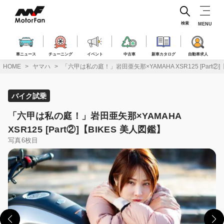
コ
ン
テ
検索
MENU
ン
ツ
へ
車ニュース
チューニング
イベント
中古車
新車カタログ
自動車求人
ス
HOME
ヤマハ
「六甲は私の庭！」岩田亜矢那×YAMAHA XSR125 [Part②]
キ
ッ
プ
バイク試乗
「六甲は私の庭！」岩田亜矢那×YAMAHA
XSR125 [Part②]【BIKES 美人図鑑】
写真6枚目