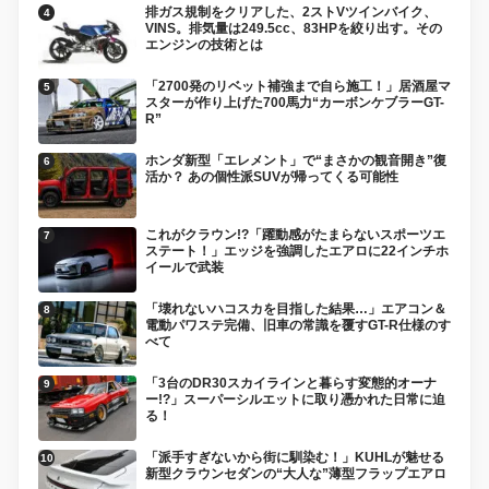
排ガス規制をクリアした、2ストVツインバイク、
VINS。排気量は249.5cc、83HPを絞り出す。その
エンジンの技術とは
「2700発のリベット補強まで自ら施工！」居酒屋マ
スターが作り上げた700馬力“カーボンケブラーGT-
R”
ホンダ新型「エレメント」で“まさかの観音開き”復
活か？ あの個性派SUVが帰ってくる可能性
これがクラウン!?「躍動感がたまらないスポーツエ
ステート！」エッジを強調したエアロに22インチホ
イールで武装
「壊れないハコスカを目指した結果…」エアコン＆
電動パワステ完備、旧車の常識を覆すGT-R仕様のす
べて
「3台のDR30スカイラインと暮らす変態的オーナ
ー!?」スーパーシルエットに取り憑かれた日常に迫
る！
「派手すぎないから街に馴染む！」KUHLが魅せる
新型クラウンセダンの“大人な”薄型フラップエアロ