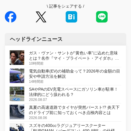
\
記事をシェアする
/
ヘッドラインニュース
ガス・ヴァン・サントが“黄色い車”に込めた意味
とは？名作『マイ・プライベート・アイダホ』が
初のデジタルリマスター版で復活
10時間前
電気自動車(EV)の補助金って？2026年の金額の目
安や申請方法を解説
14時間前
SAやPAのEV充電スペースにガソリン車が駐車！
法律的にどう扱われる？
2026.08.07
真夏の高速道路でタイヤが突然バースト!? 炎天下
のドライブ前に知っておくべき点検内容とは
2026.08.06
スズキの400ccラグジュアリースクーター
「BURGMAN（バーグマン）400 ABS」の仕様を