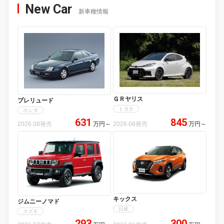
New Car
新車種情報
ＧＲヤリス
プレリュード
トヨタ
ホンダ
631
845
2026.08発売
万円
～
2026.08発売
万円
～
キックス
ジムニーノマド
日産
スズキ
293
300