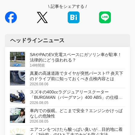
\
記事をシェアする
/
ヘッドラインニュース
SAやPAのEV充電スペースにガソリン車が駐車！
法律的にどう扱われる？
14時間前
真夏の高速道路でタイヤが突然バースト!? 炎天下
のドライブ前に知っておくべき点検内容とは
2026.08.06
スズキの400ccラグジュアリースクーター
「BURGMAN（バーグマン）400 ABS」の仕様を
変更し、8月18日に発売
2026.08.05
車内での仮眠、どこまで安全？エンジンかけっぱ
なしの危険性
2026.08.05
エアコンをつけたら酸っぱい臭いが…目的地に着
く「3分前」のひと工夫でカビを防ぐ方法