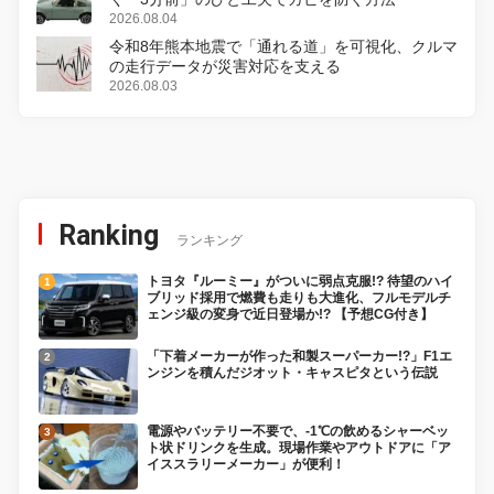
2026.08.04
令和8年熊本地震で「通れる道」を可視化、クルマ
の走行データが災害対応を支える
2026.08.03
Ranking
ランキング
トヨタ『ルーミー』がついに弱点克服!? 待望のハイ
ブリッド採用で燃費も走りも大進化、フルモデルチ
ェンジ級の変身で近日登場か!? 【予想CG付き】
「下着メーカーが作った和製スーパーカー!?」F1エ
ンジンを積んだジオット・キャスピタという伝説
電源やバッテリー不要で、-1℃の飲めるシャーベッ
ト状ドリンクを生成。現場作業やアウトドアに「ア
イススラリーメーカー」が便利！