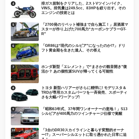
排ガス規制をクリアした、2ストVツインバイク、
VINS。排気量は249.5cc、83HPを絞り出す。その
エンジンの技術とは
「2700発のリベット補強まで自ら施工！」居酒屋マ
スターが作り上げた700馬力“カーボンケブラーGT-
R”
「GR86は“現代のシルビア”になったのか!?」ドリ
フト黄金期を生きた達人、その答え
ホンダ新型「エレメント」で“まさかの観音開き”復
活か？ あの個性派SUVが帰ってくる可能性
トヨタ 新型ハリアーがさらに精悍に! モデリスタ＆
TRDが専用カスタムパーツを一斉発売、スポーティ
さを大幅パワーアップ!
「昭和63年式、37年間ワンオーナーの意地！」S13
シルビアが400馬力のツインチャージ仕様で覚醒
「3台のDR30スカイラインと暮らす変態的オーナ
ー!?」スーパーシルエットに取り憑かれた日常に迫