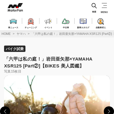
コ
ン
テ
検索
MENU
ン
ツ
へ
車ニュース
チューニング
イベント
中古車
新車カタログ
自動車求人
ス
HOME
ヤマハ
「六甲は私の庭！」岩田亜矢那×YAMAHA XSR125 [Part②]
キ
ッ
プ
バイク試乗
「六甲は私の庭！」岩田亜矢那×YAMAHA
XSR125 [Part②]【BIKES 美人図鑑】
写真15枚目