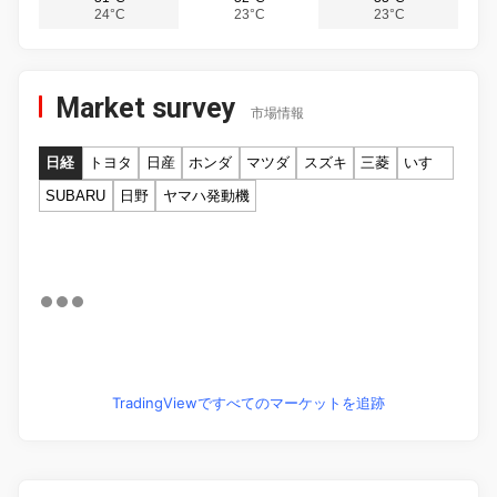
24°C
23°C
23°C
Market survey
市場情報
日経
トヨタ
日産
ホンダ
マツダ
スズキ
三菱
いすゞ
SUBARU
日野
ヤマハ発動機
TradingViewですべてのマーケットを追跡