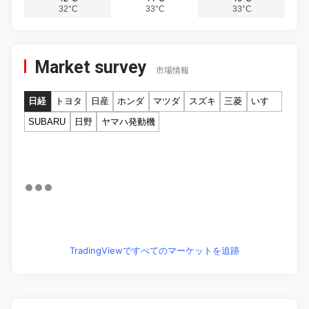
32°C
33°C
33°C
Market survey
市場情報
日経
トヨタ
日産
ホンダ
マツダ
スズキ
三菱
いすゞ
SUBARU
日野
ヤマハ発動機
TradingViewですべてのマーケットを追跡