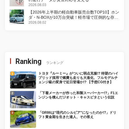
2026.08.03
【2026年上半期の軽自動車販売台数TOP10】ホン
ダ・N-BOXが10万台突破！軽市場で圧倒的な存在
感
2026.08.02
Ranking
ランキング
トヨタ『ルーミー』がついに弱点克服!? 待望のハイ
ブリッド採用で燃費も走りも大進化、フルモデルチ
ェンジ級の変身で近日登場か!? 【予想CG付き】
「下着メーカーが作った和製スーパーカー!?」F1エ
ンジンを積んだジオット・キャスピタという伝説
「GR86は“現代のシルビア”になったのか!?」ドリ
フト黄金期を生きた達人、その答え