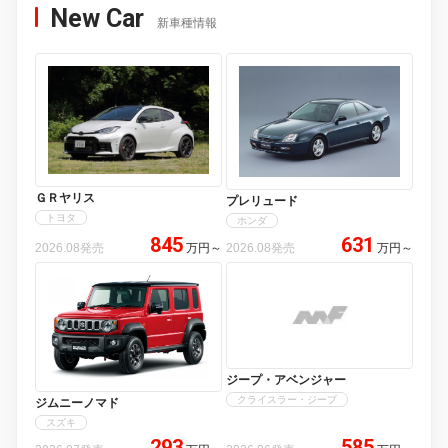
New Car
新車種情報
ＧＲヤリス
プレリュード
トヨタ
ホンダ
845
631
2026.08発売
万円
～
2026.08発売
万円
～
ジープ・アベンジャー
クライスラー・ジープ
ジムニーノマド
スズキ
293
585