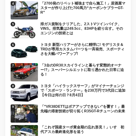
「2700発のリベット補強まで自ら施工！」居酒屋マ
スターが作り上げた700馬力“カーボンケブラーGT-
R”
排ガス規制をクリアした、2ストVツインバイク、
VINS。排気量は249.5cc、83HPを絞り出す。その
エンジンの技術とは
トヨタ 新型ハリアーがさらに精悍に! モデリスタ＆
TRDが専用カスタムパーツを一斉発売、スポーティ
さを大幅パワーアップ!
「3台のDR30スカイラインと暮らす変態的オーナ
ー!?」スーパーシルエットに取り憑かれた日常に迫
る！
トヨタ「ハイラックスサーフ」がマイナーチェンジ
で「スポーツ・ランナー」を230万円で3代目に追加
【今日は何の日？8月4日】
「”VR38DETTはボアアップできない”を覆す！」最
先端の溶射技術が切り拓くR35GT-Rチューンの未来
「これぞ国産ターボ黄金期の忘れ形見！」いすゞ初
代アスカ最終進化形を追う