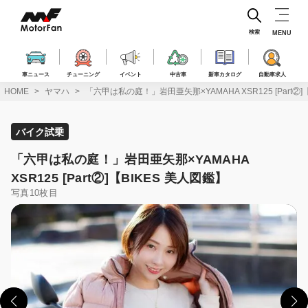
コ
ン
テ
検索
MENU
ン
ツ
へ
車ニュース
チューニング
イベント
中古車
新車カタログ
自動車求人
ス
HOME
ヤマハ
「六甲は私の庭！」岩田亜矢那×YAMAHA XSR125 [Part②]
キ
ッ
プ
バイク試乗
「六甲は私の庭！」岩田亜矢那×YAMAHA
XSR125 [Part②]【BIKES 美人図鑑】
写真10枚目