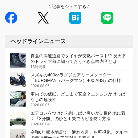
\
記事をシェアする
/
ヘッドラインニュース
真夏の高速道路でタイヤが突然バースト!? 炎天下
のドライブ前に知っておくべき点検内容とは
16時間前
スズキの400ccラグジュアリースクーター
「BURGMAN（バーグマン）400 ABS」の仕様を
変更し、8月18日に発売
2026.08.05
車内での仮眠、どこまで安全？エンジンかけっぱ
なしの危険性
2026.08.05
エアコンをつけたら酸っぱい臭いが…目的地に着
く「3分前」のひと工夫でカビを防ぐ方法
2026.08.04
令和8年熊本地震で「通れる道」を可視化、クルマ
の走行データが災害対応を支える