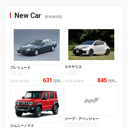
New Car
新車種情報
ＧＲヤリス
プレリュード
トヨタ
ホンダ
631
845
2026.08発売
万円
～
2026.08発売
万円
～
ジープ・アベンジャー
クライスラー・ジープ
ジムニーノマド