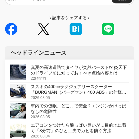
\
記事をシェアする
/
ヘッドラインニュース
真夏の高速道路でタイヤが突然バースト!? 炎天下
のドライブ前に知っておくべき点検内容とは
22時間前
スズキの400ccラグジュアリースクーター
「BURGMAN（バーグマン）400 ABS」の仕様を
変更し、8月18日に発売
2026.08.05
車内での仮眠、どこまで安全？エンジンかけっぱ
なしの危険性
2026.08.05
エアコンをつけたら酸っぱい臭いが…目的地に着
く「3分前」のひと工夫でカビを防ぐ方法
2026.08.04