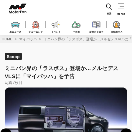
コ
ン
テ
検索
MENU
ン
ツ
へ
車ニュース
チューニング
イベント
中古車
新車カタログ
自動車求人
ス
HOME
マイバッハ
ミニバン界の「ラスボス」登場か…メルセデスVLSに
キ
ッ
プ
Scoop
ミニバン界の「ラスボス」登場か…メルセデス
VLSに「マイバッハ」を予告
写真7枚目