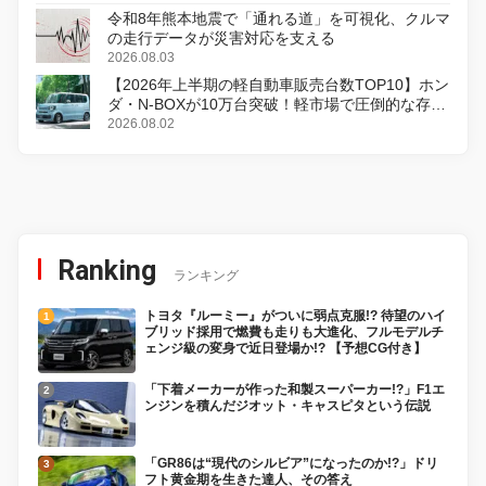
令和8年熊本地震で「通れる道」を可視化、クルマ
の走行データが災害対応を支える
2026.08.03
【2026年上半期の軽自動車販売台数TOP10】ホン
ダ・N-BOXが10万台突破！軽市場で圧倒的な存在
感
2026.08.02
Ranking
ランキング
トヨタ『ルーミー』がついに弱点克服!? 待望のハイ
ブリッド採用で燃費も走りも大進化、フルモデルチ
ェンジ級の変身で近日登場か!? 【予想CG付き】
「下着メーカーが作った和製スーパーカー!?」F1エ
ンジンを積んだジオット・キャスピタという伝説
「GR86は“現代のシルビア”になったのか!?」ドリ
フト黄金期を生きた達人、その答え