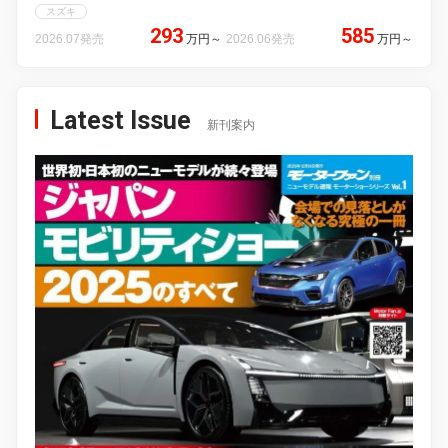
スズキ
293
585
2026.07発売
万円
～
2026.06発売
万円
～
Latest Issue
新刊案内