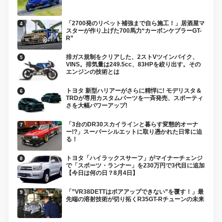
「2700発のリベット補強まで自ら施工！」居酒屋マ
スターが作り上げた700馬力“カーボンケブラーGT-
R”
排ガス規制をクリアした、2ストVツインバイク、
VINS。排気量は249.5cc、83HPを絞り出す。その
エンジンの技術とは
トヨタ 新型ハリアーがさらに精悍に! モデリスタ＆
TRDが専用カスタムパーツを一斉発売、スポーティ
さを大幅パワーアップ!
「3台のDR30スカイラインと暮らす変態的オーナ
ー!?」スーパーシルエットに取り憑かれた日常に迫
る！
トヨタ「ハイラックスサーフ」がマイナーチェンジ
で「スポーツ・ランナー」を230万円で3代目に追加
【今日は何の日？8月4日】
「”VR38DETTはボアアップできない”を覆す！」最
先端の溶射技術が切り拓くR35GT-Rチューンの未来