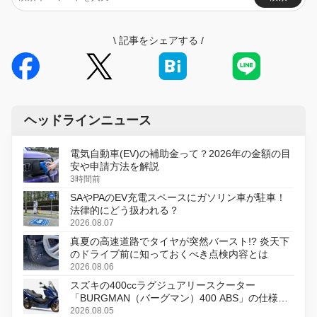
\
記事をシェアする
/
ヘッドラインニュース
電気自動車(EV)の補助金って？2026年の金額の目
安や申請方法を解説
3時間前
SAやPAのEV充電スペースにガソリン車が駐車！
法律的にどう扱われる？
2026.08.07
真夏の高速道路でタイヤが突然バースト!? 炎天下
のドライブ前に知っておくべき点検内容とは
2026.08.06
スズキの400ccラグジュアリースクーター
「BURGMAN（バーグマン）400 ABS」の仕様を
変更し、8月18日に発売
2026.08.05