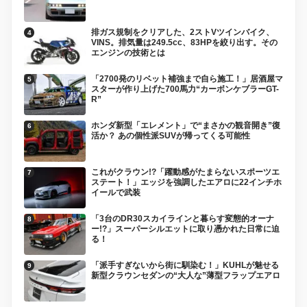
排ガス規制をクリアした、2ストVツインバイク、
VINS。排気量は249.5cc、83HPを絞り出す。その
エンジンの技術とは
「2700発のリベット補強まで自ら施工！」居酒屋マ
スターが作り上げた700馬力“カーボンケブラーGT-
R”
ホンダ新型「エレメント」で“まさかの観音開き”復
活か？ あの個性派SUVが帰ってくる可能性
これがクラウン!?「躍動感がたまらないスポーツエ
ステート！」エッジを強調したエアロに22インチホ
イールで武装
「3台のDR30スカイラインと暮らす変態的オーナ
ー!?」スーパーシルエットに取り憑かれた日常に迫
る！
「派手すぎないから街に馴染む！」KUHLが魅せる
新型クラウンセダンの“大人な”薄型フラップエアロ