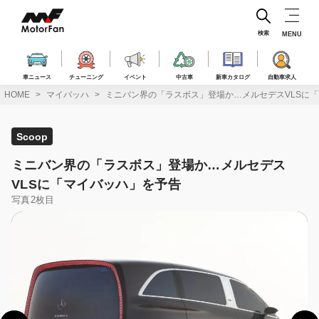
コ
ン
テ
検索
MENU
ン
ツ
へ
車ニュース
チューニング
イベント
中古車
新車カタログ
自動車求人
ス
HOME
マイバッハ
ミニバン界の「ラスボス」登場か…メルセデスVLSに
キ
ッ
プ
Scoop
ミニバン界の「ラスボス」登場か…メルセデス
VLSに「マイバッハ」を予告
写真2枚目