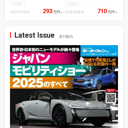
スズキ
トヨタ
293
710
2026.07発売
万円
～
2026.06発売
万円
～
Latest Issue
新刊案内