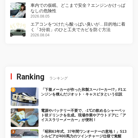
車内での仮眠、どこまで安全？エンジンかけっぱ
なしの危険性
2026.08.05
エアコンをつけたら酸っぱい臭いが…目的地に着
く「3分前」のひと工夫でカビを防ぐ方法
2026.08.04
Ranking
ランキング
「下着メーカーが作った和製スーパーカー!?」F1エ
ンジンを積んだジオット・キャスピタという伝説
電源やバッテリー不要で、-1℃の飲めるシャーベッ
ト状ドリンクを生成。現場作業やアウトドアに「ア
イススラリーメーカー」が便利！
「昭和63年式、37年間ワンオーナーの意地！」S13
シルビアが400馬力のツインチャージ仕様で覚醒