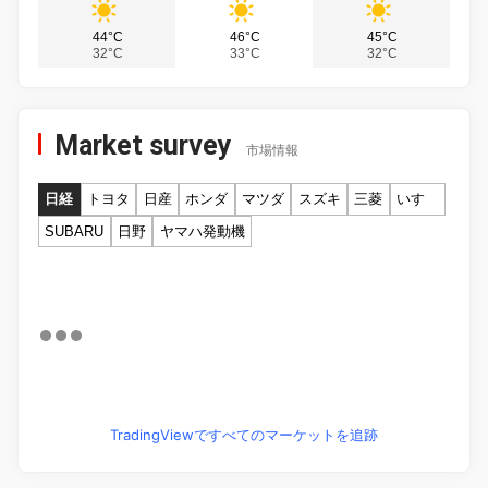
44°C
46°C
45°C
32°C
33°C
32°C
Market survey
市場情報
日経
トヨタ
日産
ホンダ
マツダ
スズキ
三菱
いすゞ
SUBARU
日野
ヤマハ発動機
TradingViewですべてのマーケットを追跡