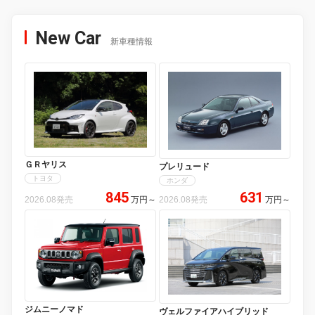
New Car
新車種情報
ＧＲヤリス
プレリュード
トヨタ
ホンダ
845
631
2026.08発売
万円
～
2026.08発売
万円
～
ジムニーノマド
ヴェルファイアハイブリッド