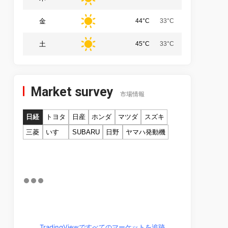
金
44°C
33°C
土
45°C
33°C
Market survey
市場情報
日経
トヨタ
日産
ホンダ
マツダ
スズキ
三菱
いすゞ
SUBARU
日野
ヤマハ発動機
TradingViewですべてのマーケットを追跡