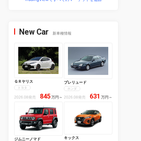
New Car
新車種情報
ＧＲヤリス
プレリュード
トヨタ
ホンダ
845
631
2026.08発売
万円
～
2026.08発売
万円
～
キックス
ジムニーノマド