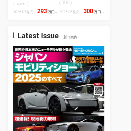
日産
スズキ
293
300
2026.07発売
万円
～
2026.06発売
万円
～
Latest Issue
新刊案内