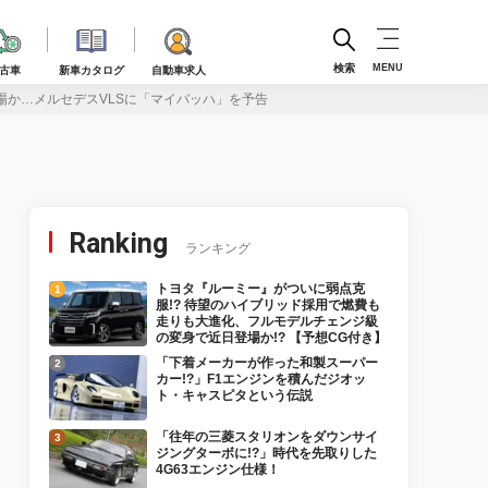
検索
MENU
古車
新車カタログ
自動車求人
場か…メルセデスVLSに「マイバッハ」を予告
Ranking
ランキング
トヨタ『ルーミー』がついに弱点克
服!? 待望のハイブリッド採用で燃費も
走りも大進化、フルモデルチェンジ級
の変身で近日登場か!? 【予想CG付き】
「下着メーカーが作った和製スーパー
カー!?」F1エンジンを積んだジオッ
ト・キャスピタという伝説
「往年の三菱スタリオンをダウンサイ
ジングターボに!?」時代を先取りした
4G63エンジン仕様！