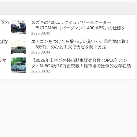
天下の
スズキの400ccラグジュアリースクーター
「BURGMAN（バーグマン）400 ABS」の仕様を変
更し、8月18日に発売
2026.08.05
ぱな
エアコンをつけたら酸っぱい臭いが…目的地に着く
「3分前」のひと工夫でカビを防ぐ方法
2026.08.04
ルマ
【2026年上半期の軽自動車販売台数TOP10】ホン
ダ・N-BOXが10万台突破！軽市場で圧倒的な存在感
2026.08.02