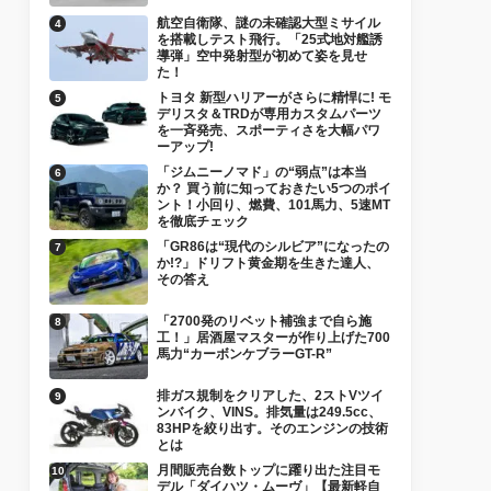
航空自衛隊、謎の未確認大型ミサイル
を搭載しテスト飛行。「25式地対艦誘
導弾」空中発射型が初めて姿を見せ
た！
トヨタ 新型ハリアーがさらに精悍に! モ
デリスタ＆TRDが専用カスタムパーツ
を一斉発売、スポーティさを大幅パワ
ーアップ!
「ジムニーノマド」の“弱点”は本当
か？ 買う前に知っておきたい5つのポイ
ント！小回り、燃費、101馬力、5速MT
を徹底チェック
「GR86は“現代のシルビア”になったの
か!?」ドリフト黄金期を生きた達人、
その答え
「2700発のリベット補強まで自ら施
工！」居酒屋マスターが作り上げた700
馬力“カーボンケブラーGT-R”
排ガス規制をクリアした、2ストVツイ
ンバイク、VINS。排気量は249.5cc、
83HPを絞り出す。そのエンジンの技術
とは
月間販売台数トップに躍り出た注目モ
デル「ダイハツ・ムーヴ」【最新軽自