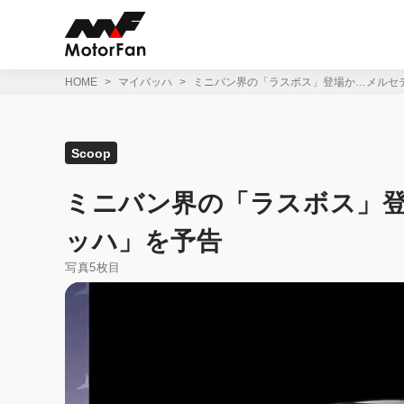
コ
ン
テ
ン
ツ
HOME
マイバッハ
ミニバン界の「ラスボス」登場か…メルセデ
へ
ス
キ
ッ
Scoop
プ
ミニバン界の「ラスボス」登
ッハ」を予告
写真5枚目