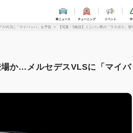
車ニュース
チューニング
イベント
中
スVLSに「マイバッハ」を予告
【写真・5枚目】ミニバン界の「ラスボス」登
場か…メルセデスVLSに「マイバ