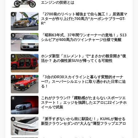
エンジンの技術とは
「2700発のリベット補強まで自ら施工！」居酒屋マ
スターが作り上げた700馬力“カーボンケブラーGT-
R”
「昭和63年式、37年間ワンオーナーの意地！」S13
シルビアが400馬力のツインチャージ仕様で覚醒
ホンダ新型「エレメント」で“まさかの観音開き”復
活か？ あの個性派SUVが帰ってくる可能性
「3台のDR30スカイラインと暮らす変態的オーナ
ー!?」スーパーシルエットに取り憑かれた日常に迫
る！
これがクラウン!?「躍動感がたまらないスポーツエ
ステート！」エッジを強調したエアロに22インチホ
イールで武装
「派手すぎないから街に馴染む！」KUHLが魅せる
新型クラウンセダンの“大人な”薄型フラップエアロ