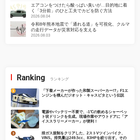
エアコンをつけたら酸っぱい臭いが…目的地に着
く「3分前」のひと工夫でカビを防ぐ方法
2026.08.04
令和8年熊本地震で「通れる道」を可視化、クルマ
の走行データが災害対応を支える
2026.08.03
Ranking
ランキング
「下着メーカーが作った和製スーパーカー!?」F1エ
ンジンを積んだジオット・キャスピタという伝説
電源やバッテリー不要で、-1℃の飲めるシャーベッ
ト状ドリンクを生成。現場作業やアウトドアに「ア
イススラリーメーカー」が便利！
排ガス規制をクリアした、2ストVツインバイク、
VINS。排気量は249.5cc、83HPを絞り出す。その