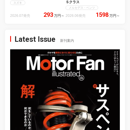
Ｓクラス
スズキ
メルセデス・ベンツ
293
1598
2026.07発売
万円
～
2026.06発売
万円
～
Latest Issue
新刊案内