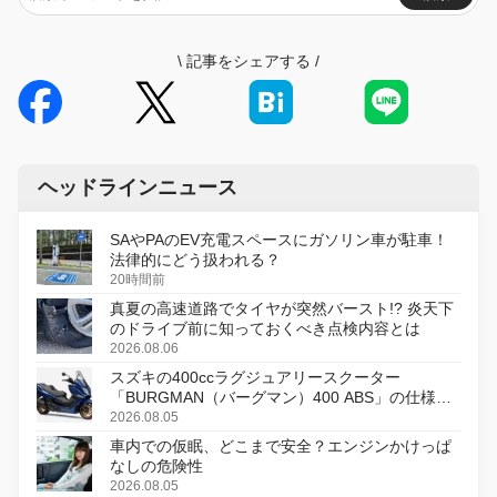
\
記事をシェアする
/
ヘッドラインニュース
SAやPAのEV充電スペースにガソリン車が駐車！
法律的にどう扱われる？
20時間前
真夏の高速道路でタイヤが突然バースト!? 炎天下
のドライブ前に知っておくべき点検内容とは
2026.08.06
スズキの400ccラグジュアリースクーター
「BURGMAN（バーグマン）400 ABS」の仕様を
変更し、8月18日に発売
2026.08.05
車内での仮眠、どこまで安全？エンジンかけっぱ
なしの危険性
2026.08.05