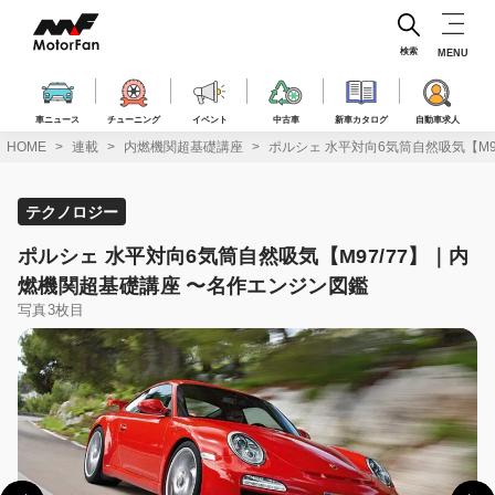
コ
ン
テ
検索
MENU
ン
ツ
へ
車ニュース
チューニング
イベント
中古車
新車カタログ
自動車求人
ス
HOME
連載
内燃機関超基礎講座
ポルシェ 水平対向6気筒自然吸気【M9
キ
ッ
プ
テクノロジー
ポルシェ 水平対向6気筒自然吸気【M97/77】｜内
燃機関超基礎講座 〜名作エンジン図鑑
写真3枚目