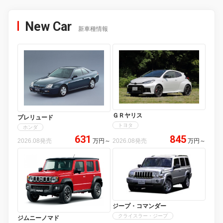
New Car
新車種情報
ＧＲヤリス
プレリュード
トヨタ
ホンダ
631
845
2026.08発売
万円
～
2026.08発売
万円
～
ジープ・コマンダー
クライスラー・ジープ
ジムニーノマド