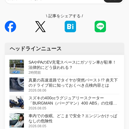
\
記事をシェアする
/
ヘッドラインニュース
SAやPAのEV充電スペースにガソリン車が駐車！
法律的にどう扱われる？
2時間前
真夏の高速道路でタイヤが突然バースト!? 炎天下
のドライブ前に知っておくべき点検内容とは
2026.08.06
スズキの400ccラグジュアリースクーター
「BURGMAN（バーグマン）400 ABS」の仕様を
変更し、8月18日に発売
2026.08.05
車内での仮眠、どこまで安全？エンジンかけっぱ
なしの危険性
2026.08.05