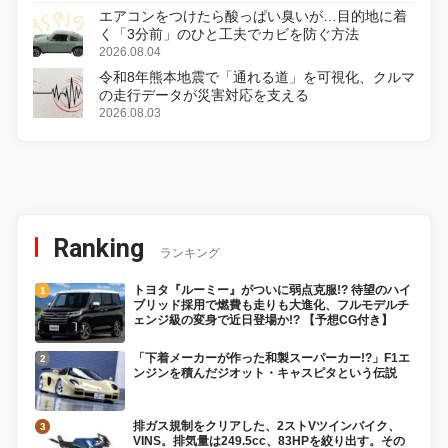
エアコンをつけたら酸っぱい臭いが…目的地に着
く「3分前」のひと工夫でカビを防ぐ方法
2026.08.04
令和8年熊本地震で「通れる道」を可視化、クルマ
の走行データが災害対応を支える
2026.08.03
Ranking
ランキング
トヨタ『ルーミー』がついに弱点克服!? 待望のハイ
ブリッド採用で燃費も走りも大進化、フルモデルチ
ェンジ級の変身で近日登場か!? 【予想CG付き】
「下着メーカーが作った和製スーパーカー!?」F1エ
ンジンを積んだジオット・キャスピタという伝説
排ガス規制をクリアした、2ストVツインバイク、
VINS。排気量は249.5cc、83HPを絞り出す。その