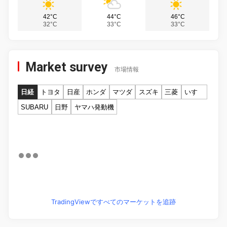
42°C
44°C
46°C
32°C
33°C
33°C
Market survey
市場情報
日経
トヨタ
日産
ホンダ
マツダ
スズキ
三菱
いすゞ
SUBARU
日野
ヤマハ発動機
TradingViewですべてのマーケットを追跡