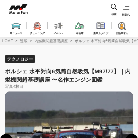
コ
ン
テ
検索
MENU
ン
ツ
へ
車ニュース
チューニング
イベント
中古車
新車カタログ
自動車求人
ス
HOME
連載
内燃機関超基礎講座
ポルシェ 水平対向6気筒自然吸気【M9
キ
ッ
プ
テクノロジー
ポルシェ 水平対向6気筒自然吸気【M97/77】｜内
燃機関超基礎講座 〜名作エンジン図鑑
写真4枚目