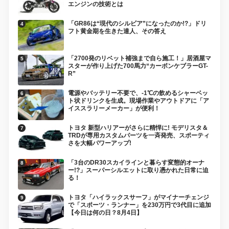
エンジンの技術とは
「GR86は“現代のシルビア”になったのか!?」ドリ
フト黄金期を生きた達人、その答え
「2700発のリベット補強まで自ら施工！」居酒屋マ
スターが作り上げた700馬力“カーボンケブラーGT-
R”
電源やバッテリー不要で、-1℃の飲めるシャーベッ
ト状ドリンクを生成。現場作業やアウトドアに「ア
イススラリーメーカー」が便利！
トヨタ 新型ハリアーがさらに精悍に! モデリスタ＆
TRDが専用カスタムパーツを一斉発売、スポーティ
さを大幅パワーアップ!
「3台のDR30スカイラインと暮らす変態的オーナ
ー!?」スーパーシルエットに取り憑かれた日常に迫
る！
トヨタ「ハイラックスサーフ」がマイナーチェンジ
で「スポーツ・ランナー」を230万円で3代目に追加
【今日は何の日？8月4日】