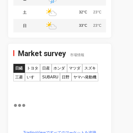
土
32°C
23°C
日
33°C
23°C
Market survey
市場情報
日経
トヨタ
日産
ホンダ
マツダ
スズキ
三菱
いすゞ
SUBARU
日野
ヤマハ発動機
TradingViewですべてのマーケットを追跡