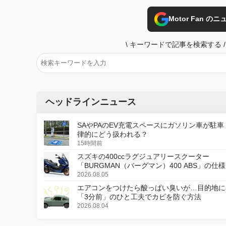
Motor Fan 
\
キーワードで記事を検索する
/
ヘッドラインニュース
SAやPAのEV充電スペースにガソリン車が駐車
律的にどう扱われる？
15時間前
スズキの400ccラグジュアリースクーター
「BURGMAN（バーグマン）400 ABS」の仕
更し、8月18日に発売
2026.08.05
エアコンをつけたら酸っぱい臭いが…目的地に
「3分前」のひと工夫でカビを防ぐ方法
2026.08.04