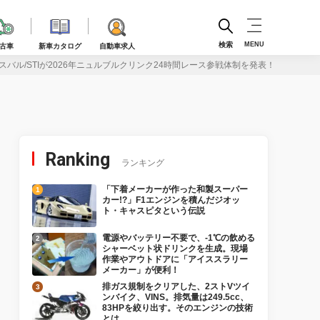
検索
MENU
古車
新車カタログ
自動車求人
スバル/STIが2026年ニュルブルクリンク24時間レース参戦体制を発表！
Ranking
ランキング
「下着メーカーが作った和製スーパー
カー!?」F1エンジンを積んだジオッ
ト・キャスピタという伝説
電源やバッテリー不要で、-1℃の飲める
シャーベット状ドリンクを生成。現場
作業やアウトドアに「アイススラリー
メーカー」が便利！
排ガス規制をクリアした、2ストVツイ
ンバイク、VINS。排気量は249.5cc、
83HPを絞り出す。そのエンジンの技術
とは