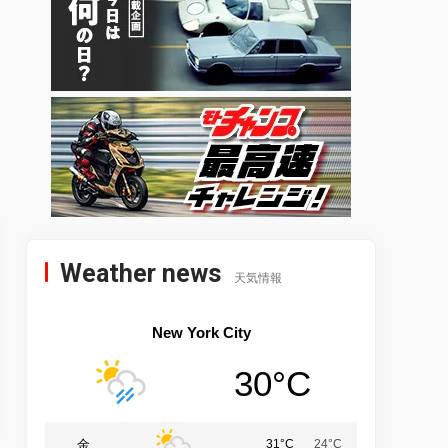
Weather news
天気情報
New York City
30°C
金
31°C
24°C