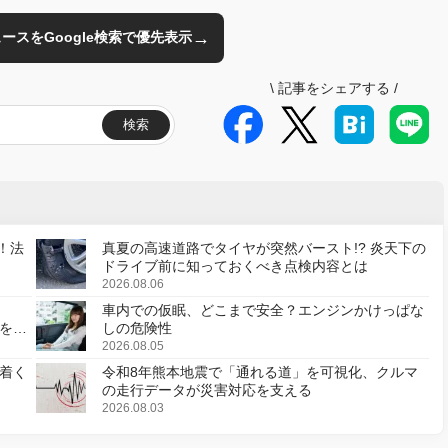
→
のニュースをGoogle検索で優先表示
\
記事をシェアする
/
検索
！法
真夏の高速道路でタイヤが突然バースト!? 炎天下の
ドライブ前に知っておくべき点検内容とは
2026.08.06
車内での仮眠、どこまで安全？エンジンかけっぱな
様を変
しの危険性
2026.08.05
着く
令和8年熊本地震で「通れる道」を可視化、クルマ
の走行データが災害対応を支える
2026.08.03