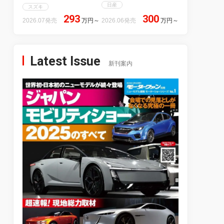
日産
スズキ
293
300
2026.07発売
万円
～
2026.06発売
万円
～
Latest Issue
新刊案内