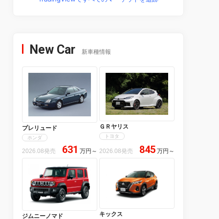
New Car
新車種情報
ＧＲヤリス
プレリュード
トヨタ
ホンダ
631
845
2026.08発売
万円
～
2026.08発売
万円
～
キックス
ジムニーノマド