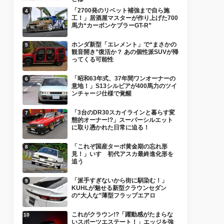
「2700発のリベット補強まで自ら施
工！」居酒屋マスターが作り上げた700
馬力“カーボンケブラーGT-R”
ホンダ新型「エレメント」で“まさかの
観音開き”復活か？ あの個性派SUVが帰
ってくる可能性
「昭和63年式、37年間ワンオーナーの
意地！」S13シルビアが400馬力のツイ
ンチャージ仕様で覚醒
「3台のDR30スカイラインと暮らす変
態的オーナー!?」スーパーシルエット
に取り憑かれた日常に迫る！
「これぞ国産ターボ黄金期の忘れ形
見！」いすゞ初代アスカ最終進化形を
追う
「派手すぎないから街に馴染む！」
KUHLが魅せる新型クラウンセダン
の“大人な”薄型フラップエアロ
これがクラウン!?「躍動感がたまらな
いスポーツエステート！」エッジを強