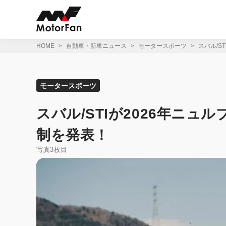
コ
ン
テ
ン
ツ
HOME
自動車・新車ニュース
モータースポーツ
スバル/S
へ
ス
キ
ッ
モータースポーツ
プ
スバル/STIが2026年ニュ
制を発表！
写真3枚目