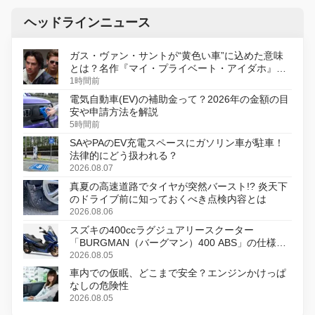
ヘッドラインニュース
ガス・ヴァン・サントが“黄色い車”に込めた意味
とは？名作『マイ・プライベート・アイダホ』が
初のデジタルリマスター版で復活
1時間前
電気自動車(EV)の補助金って？2026年の金額の目
安や申請方法を解説
5時間前
SAやPAのEV充電スペースにガソリン車が駐車！
法律的にどう扱われる？
2026.08.07
真夏の高速道路でタイヤが突然バースト!? 炎天下
のドライブ前に知っておくべき点検内容とは
2026.08.06
スズキの400ccラグジュアリースクーター
「BURGMAN（バーグマン）400 ABS」の仕様を
変更し、8月18日に発売
2026.08.05
車内での仮眠、どこまで安全？エンジンかけっぱ
なしの危険性
2026.08.05