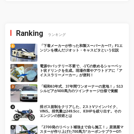
Ranking
ランキング
「下着メーカーが作った和製スーパーカー!?」F1エ
ンジンを積んだジオット・キャスピタという伝説
電源やバッテリー不要で、-1℃の飲めるシャーベッ
ト状ドリンクを生成。現場作業やアウトドアに「ア
イススラリーメーカー」が便利！
「昭和63年式、37年間ワンオーナーの意地！」S13
シルビアが400馬力のツインチャージ仕様で覚醒
排ガス規制をクリアした、2ストVツインバイク、
VINS。排気量は249.5cc、83HPを絞り出す。その
エンジンの技術とは
「2700発のリベット補強まで自ら施工！」居酒屋マ
スターが作り上げた700馬力“カーボンケブラーGT-