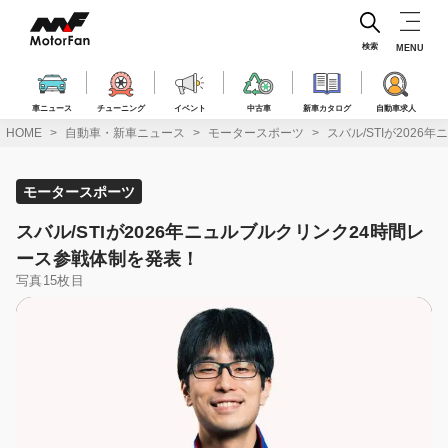
コ
ン
テ
検索
MENU
ン
ツ
へ
車ニュース
チューニング
イベント
中古車
新車カタログ
自動車求人
ス
HOME
自動車・新車ニュース
モータースポーツ
スバル/STIが202
キ
ッ
プ
モータースポーツ
スバル/STIが2026年ニュルブルクリンク24時間レ
ース参戦体制を発表！
写真15枚目