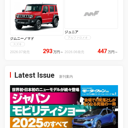
ジュニア
アルファロメオ
ジムニーノマド
スズキ
293
447
2026.07発売
万円
～
2026.06発売
万円
～
Latest Issue
新刊案内