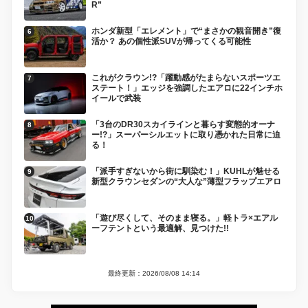
R”
ホンダ新型「エレメント」で“まさかの観音開き”復
活か？ あの個性派SUVが帰ってくる可能性
これがクラウン!?「躍動感がたまらないスポーツエ
ステート！」エッジを強調したエアロに22インチホ
イールで武装
「3台のDR30スカイラインと暮らす変態的オーナ
ー!?」スーパーシルエットに取り憑かれた日常に迫
る！
「派手すぎないから街に馴染む！」KUHLが魅せる
新型クラウンセダンの“大人な”薄型フラップエアロ
「遊び尽くして、そのまま寝る。」軽トラ×エアル
ーフテントという最適解、見つけた!!
最終更新：2026/08/08 14:14