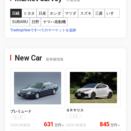
市場情報
日経
トヨタ
日産
ホンダ
マツダ
スズキ
三菱
いすゞ
SUBARU
日野
ヤマハ発動機
TradingViewですべてのマーケットを追跡
New Car
新車種情報
ＧＲヤリス
プレリュード
トヨタ
ホンダ
631
845
2026.08発売
万円
～
2026.08発売
万円
～