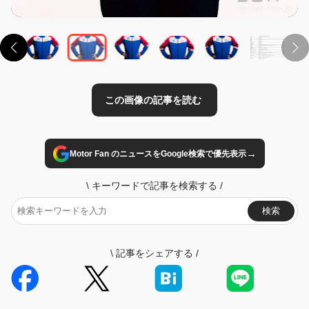
→
Motor Fan のニュースをGoogle検索で優先表示
\
キーワードで記事を検索する
/
検索
\
記事をシェアする
/