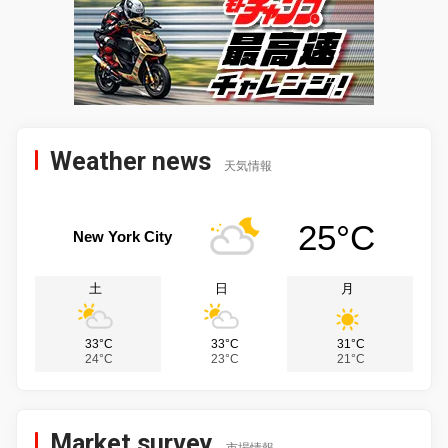
Weather news
天気情報
25°C
New York City
土
日
月
33°C
33°C
31°C
24°C
23°C
21°C
Market survey