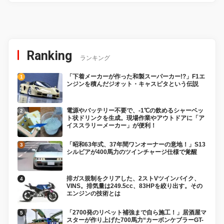
Ranking
ランキング
「下着メーカーが作った和製スーパーカー!?」F1エ
ンジンを積んだジオット・キャスピタという伝説
電源やバッテリー不要で、-1℃の飲めるシャーベッ
ト状ドリンクを生成。現場作業やアウトドアに「ア
イススラリーメーカー」が便利！
「昭和63年式、37年間ワンオーナーの意地！」S13
シルビアが400馬力のツインチャージ仕様で覚醒
排ガス規制をクリアした、2ストVツインバイク、
VINS。排気量は249.5cc、83HPを絞り出す。その
エンジンの技術とは
「2700発のリベット補強まで自ら施工！」居酒屋マ
スターが作り上げた700馬力“カーボンケブラーGT-