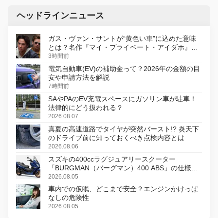
ヘッドラインニュース
ガス・ヴァン・サントが“黄色い車”に込めた意味
とは？名作『マイ・プライベート・アイダホ』が
初のデジタルリマスター版で復活
3時間前
電気自動車(EV)の補助金って？2026年の金額の目
安や申請方法を解説
7時間前
SAやPAのEV充電スペースにガソリン車が駐車！
法律的にどう扱われる？
2026.08.07
真夏の高速道路でタイヤが突然バースト!? 炎天下
のドライブ前に知っておくべき点検内容とは
2026.08.06
スズキの400ccラグジュアリースクーター
「BURGMAN（バーグマン）400 ABS」の仕様を
変更し、8月18日に発売
2026.08.05
車内での仮眠、どこまで安全？エンジンかけっぱ
なしの危険性
2026.08.05