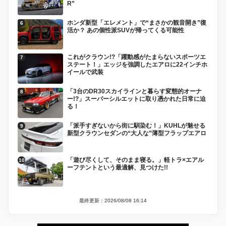
R”
ホンダ新型「エレメント」で“まさかの観音開き”復
活か？ あの個性派SUVが帰ってくる可能性
これがクラウン!?「躍動感がたまらないスポーツエ
ステート！」エッジを強調したエアロに22インチホ
イールで武装
「3台のDR30スカイラインと暮らす変態的オーナ
ー!?」スーパーシルエットに取り憑かれた日常に迫
る！
「派手すぎないから街に馴染む！」KUHLが魅せる
新型クラウンセダンの“大人な”薄型フラップエアロ
「遊び尽くして、そのまま寝る。」軽トラ×エアル
ーフテントという最適解、見つけた!!
最終更新：2026/08/08 16:14