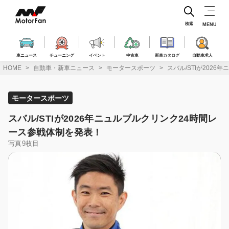
コ
ン
テ
検索
MENU
ン
ツ
へ
車ニュース
チューニング
イベント
中古車
新車カタログ
自動車求人
ス
HOME
自動車・新車ニュース
モータースポーツ
スバル/STIが202
キ
ッ
プ
モータースポーツ
スバル/STIが2026年ニュルブルクリンク24時間レ
ース参戦体制を発表！
写真9枚目