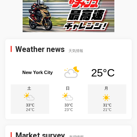
Weather news
天気情報
25°C
New York City
土
日
月
33°C
33°C
31°C
24°C
23°C
21°C
Market survey