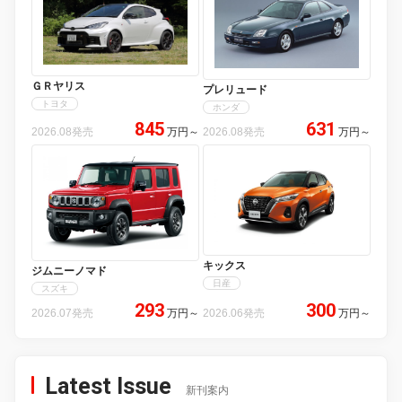
ＧＲヤリス
プレリュード
トヨタ
ホンダ
845
631
2026.08発売
万円
～
2026.08発売
万円
～
キックス
ジムニーノマド
日産
スズキ
293
300
2026.07発売
万円
～
2026.06発売
万円
～
Latest Issue
新刊案内