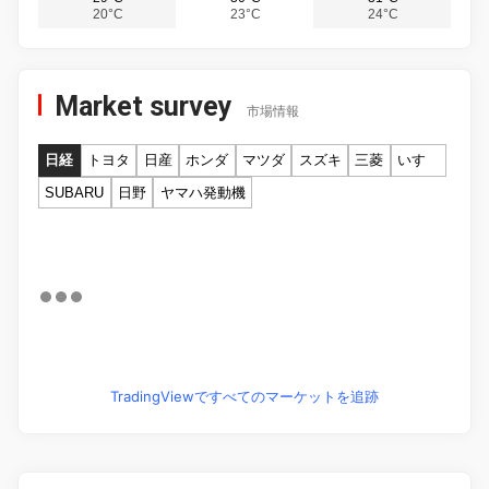
20°C
23°C
24°C
Market survey
市場情報
日経
トヨタ
日産
ホンダ
マツダ
スズキ
三菱
いすゞ
SUBARU
日野
ヤマハ発動機
TradingViewですべてのマーケットを追跡