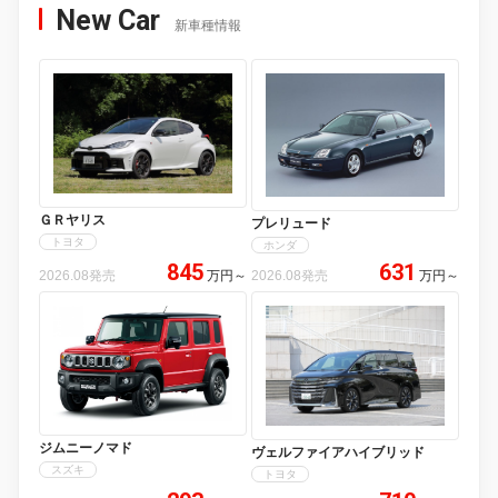
New Car
新車種情報
ＧＲヤリス
プレリュード
トヨタ
ホンダ
845
631
2026.08発売
万円
～
2026.08発売
万円
～
ジムニーノマド
ヴェルファイアハイブリッド
スズキ
トヨタ