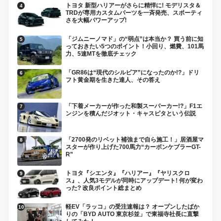
トヨタ 新型ハリアーがさらに精悍に! モデリスタ＆
TRDが専用カスタムパーツを一斉発売、スポーティ
さを大幅パワーアップ!
「ジムニーノマド」の“弱点”は本当か？ 買う前に知
っておきたい5つのポイント！小回り、燃費、101馬
力、5速MTを徹底チェック
「GR86は“現代のシルビア”になったのか!?」ドリ
フト黄金期を生きた達人、その答え
「下着メーカーが作った和製スーパーカー!?」F1エ
ンジンを積んだジオット・キャスピタという伝説
「2700発のリベット補強まで自ら施工！」居酒屋マ
スターが作り上げた700馬力“カーボンケブラーGT-
R”
トヨタ『シエンタ』『ハリアー』『ヤリスクロ
ス』、人気3モデルが同時にアップデート! 何が変わ
った? 改良ポイント総まとめ
軽EV「ラッコ」の受注速報は？ オープンしたばか
りの「BYD AUTO 東京杉並」で東福寺社長に直撃