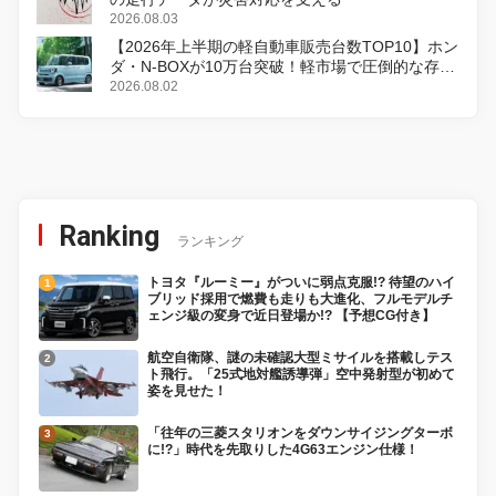
2026.08.03
【2026年上半期の軽自動車販売台数TOP10】ホン
ダ・N-BOXが10万台突破！軽市場で圧倒的な存在
感
2026.08.02
Ranking
ランキング
トヨタ『ルーミー』がついに弱点克服!? 待望のハイ
ブリッド採用で燃費も走りも大進化、フルモデルチ
ェンジ級の変身で近日登場か!? 【予想CG付き】
航空自衛隊、謎の未確認大型ミサイルを搭載しテス
ト飛行。「25式地対艦誘導弾」空中発射型が初めて
姿を見せた！
「往年の三菱スタリオンをダウンサイジングターボ
に!?」時代を先取りした4G63エンジン仕様！