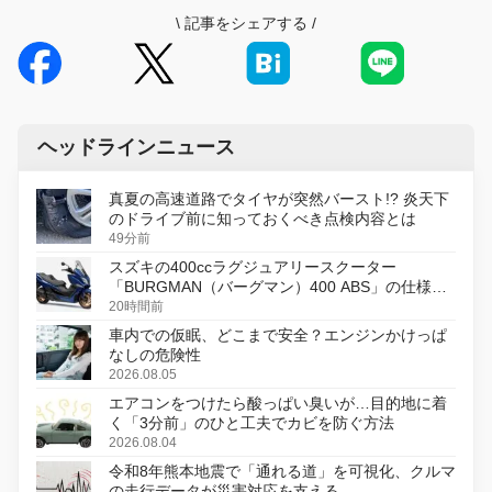
\
記事をシェアする
/
ヘッドラインニュース
真夏の高速道路でタイヤが突然バースト!? 炎天下
のドライブ前に知っておくべき点検内容とは
49分前
スズキの400ccラグジュアリースクーター
「BURGMAN（バーグマン）400 ABS」の仕様を
変更し、8月18日に発売
20時間前
車内での仮眠、どこまで安全？エンジンかけっぱ
なしの危険性
2026.08.05
エアコンをつけたら酸っぱい臭いが…目的地に着
く「3分前」のひと工夫でカビを防ぐ方法
2026.08.04
令和8年熊本地震で「通れる道」を可視化、クルマ
の走行データが災害対応を支える