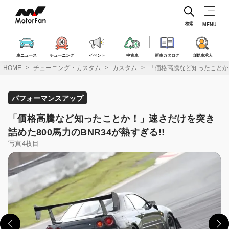
コ
ン
テ
検索
MENU
ン
ツ
へ
車ニュース
チューニング
イベント
中古車
新車カタログ
自動車求人
ス
HOME
チューニング・カスタム
カスタム
「価格高騰など知ったことか！
キ
ッ
プ
パフォーマンスアップ
「価格高騰など知ったことか！」速さだけを突き
詰めた800馬力のBNR34が熱すぎる!!
写真4枚目