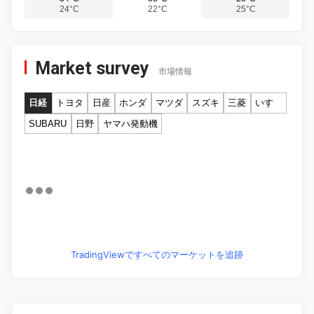
24°C
22°C
25°C
Market survey
市場情報
日経
トヨタ
日産
ホンダ
マツダ
スズキ
三菱
いすゞ
SUBARU
日野
ヤマハ発動機
TradingViewですべてのマーケットを追跡