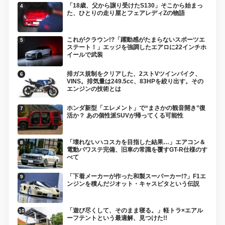
「18歳、父から譲り受けたS130」そこから始まっ
た、ひとりの走り屋とフェアレディZの物語
これがクラウン!?「躍動感がたまらないスポーツエ
ステート！」エッジを強調したエアロに22インチホ
イールで武装
排ガス規制をクリアした、2ストVツインバイク、
VINS。排気量は249.5cc、83HPを絞り出す。その
エンジンの技術とは
ホンダ新型「エレメント」で“まさかの観音開き”復
活か？ あの個性派SUVが帰ってくる可能性
「壊れないハコスカを目指した結果…」エアコン＆
電動パワステ完備、旧車の常識を覆すGT-R仕様のす
べて
「下着メーカーが作った和製スーパーカー!?」F1エ
ンジンを積んだジオット・キャスピタという伝説
「遊び尽くして、そのまま寝る。」軽トラ×エアル
ーフテントという最適解、見つけた!!