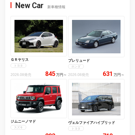
New Car
新車種情報
ＧＲヤリス
プレリュード
トヨタ
ホンダ
845
631
2026.08発売
万円
～
2026.08発売
万円
～
ジムニーノマド
ヴェルファイアハイブリッド
スズキ
トヨタ