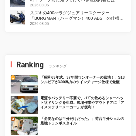
2026.08.06
スズキの400ccラグジュアリースクーター
「BURGMAN（バーグマン）400 ABS」の仕様を
変更し、8月18日に発売
2026.08.05
Ranking
ランキング
「昭和63年式、37年間ワンオーナーの意地！」S13
シルビアが400馬力のツインチャージ仕様で覚醒
電源やバッテリー不要で、-1℃の飲めるシャーベッ
ト状ドリンクを生成。現場作業やアウトドアに「ア
イススラリーメーカー」が便利！
「必要なのは半分だけだった。」荷台半分シェルの
最強トランポスタイル