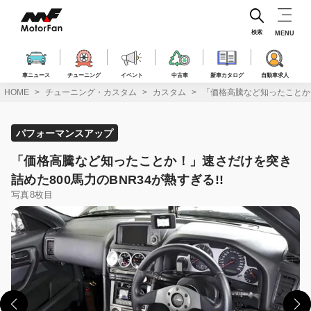
コ
ン
テ
検索
MENU
ン
ツ
へ
車ニュース
チューニング
イベント
中古車
新車カタログ
自動車求人
ス
HOME
チューニング・カスタム
カスタム
「価格高騰など知ったことか！
キ
ッ
プ
パフォーマンスアップ
「価格高騰など知ったことか！」速さだけを突き
詰めた800馬力のBNR34が熱すぎる!!
写真8枚目