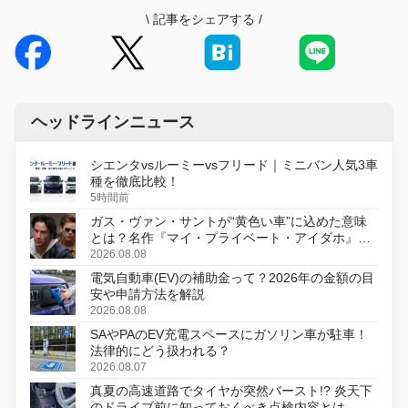
\
記事をシェアする
/
ヘッドラインニュース
シエンタvsルーミーvsフリード｜ミニバン人気3車
種を徹底比較！
5時間前
ガス・ヴァン・サントが“黄色い車”に込めた意味
とは？名作『マイ・プライベート・アイダホ』が
初のデジタルリマスター版で復活
2026.08.08
電気自動車(EV)の補助金って？2026年の金額の目
安や申請方法を解説
2026.08.08
SAやPAのEV充電スペースにガソリン車が駐車！
法律的にどう扱われる？
2026.08.07
真夏の高速道路でタイヤが突然バースト!? 炎天下
のドライブ前に知っておくべき点検内容とは