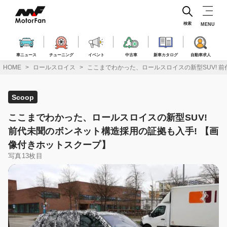
コ
ン
テ
検索
MENU
ン
ツ
へ
車ニュース
チューニング
イベント
中古車
新車カタログ
自動車求人
ス
HOME
ロールスロイス
ここまでわかった、ロールスロイスの新型SUV! 
キ
ッ
プ
Scoop
ここまでわかった、ロールスロイスの新型SUV!
前代未聞のボンネット構造採用の証拠も入手! 【画
像付きホットスクープ】
写真13枚目