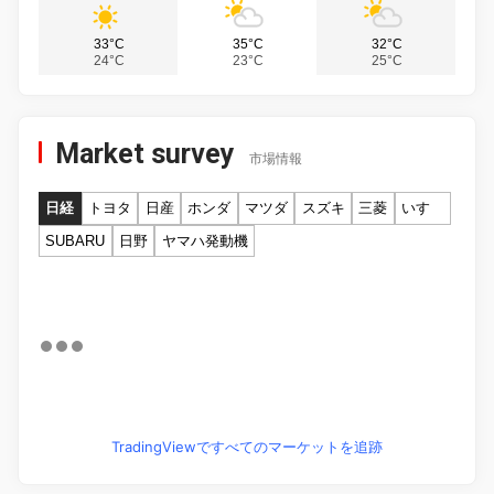
33°C
35°C
32°C
24°C
23°C
25°C
Market survey
市場情報
日経
トヨタ
日産
ホンダ
マツダ
スズキ
三菱
いすゞ
SUBARU
日野
ヤマハ発動機
TradingViewですべてのマーケットを追跡