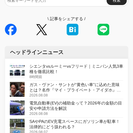
検索
\
記事をシェアする
/
ヘッドラインニュース
シエンタvsルーミーvsフリード｜ミニバン人気3車
種を徹底比較！
8時間前
ガス・ヴァン・サントが“黄色い車”に込めた意味
とは？名作『マイ・プライベート・アイダホ』が
初のデジタルリマスター版で復活
2026.08.08
電気自動車(EV)の補助金って？2026年の金額の目
安や申請方法を解説
2026.08.08
SAやPAのEV充電スペースにガソリン車が駐車！
法律的にどう扱われる？
2026.08.07