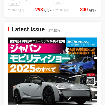
日産
スズキ
293
300
2026.07発売
万円
～
2026.06発売
万円
～
Latest Issue
新刊案内