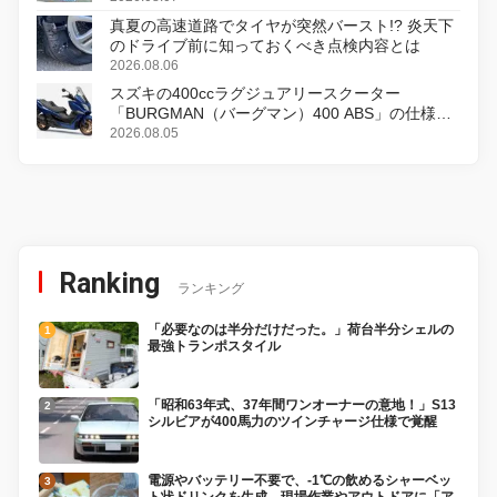
真夏の高速道路でタイヤが突然バースト!? 炎天下
のドライブ前に知っておくべき点検内容とは
2026.08.06
スズキの400ccラグジュアリースクーター
「BURGMAN（バーグマン）400 ABS」の仕様を
変更し、8月18日に発売
2026.08.05
Ranking
ランキング
「必要なのは半分だけだった。」荷台半分シェルの
最強トランポスタイル
「昭和63年式、37年間ワンオーナーの意地！」S13
シルビアが400馬力のツインチャージ仕様で覚醒
電源やバッテリー不要で、-1℃の飲めるシャーベッ
ト状ドリンクを生成。現場作業やアウトドアに「ア