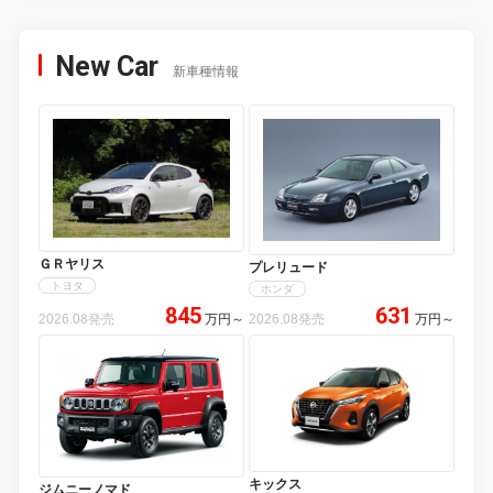
New Car
新車種情報
ＧＲヤリス
プレリュード
トヨタ
ホンダ
845
631
2026.08発売
万円
～
2026.08発売
万円
～
キックス
ジムニーノマド