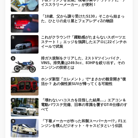
イススラリーメーカー」が便利！
「18歳、父から譲り受けたS130」そこから始まっ
た、ひとりの走り屋とフェアレディZの物語
これがクラウン!?「躍動感がたまらないスポーツエ
ステート！」エッジを強調したエアロに22インチホ
イールで武装
排ガス規制をクリアした、2ストVツインバイク、
VINS。排気量は249.5cc、83HPを絞り出す。その
エンジンの技術とは
ホンダ新型「エレメント」で“まさかの観音開き”復
活か？ あの個性派SUVが帰ってくる可能性
「壊れないハコスカを目指した結果…」エアコン＆
電動パワステ完備、旧車の常識を覆すGT-R仕様のす
べて
「下着メーカーが作った和製スーパーカー!?」F1エ
ンジンを積んだジオット・キャスピタという伝説