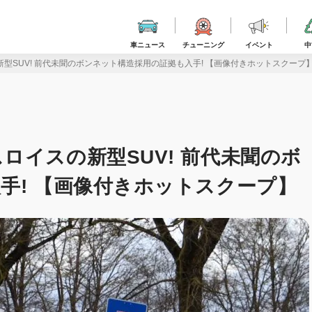
車ニュース
チューニング
イベント
中
型SUV! 前代未聞のボンネット構造採用の証拠も入手! 【画像付きホットスクープ
ロイスの新型SUV! 前代未聞のボ
手! 【画像付きホットスクープ】