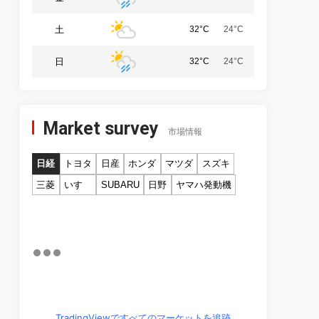
土
32°C
24°C
日
32°C
24°C
Market survey
市場情報
日経
トヨタ
日産
ホンダ
マツダ
スズキ
三菱
いすゞ
SUBARU
日野
ヤマハ発動機
TradingViewですべてのマーケットを追跡