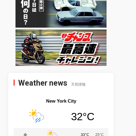
Weather news
天気情報
New York City
32°C
金
33°C
25°C