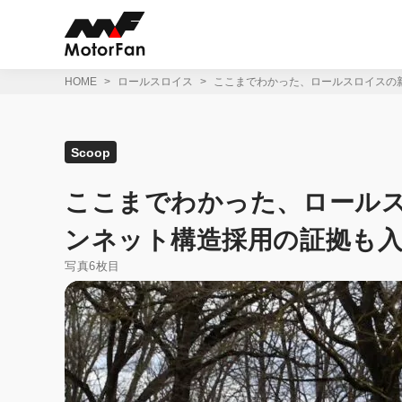
コ
ン
テ
ン
ツ
HOME
ロールスロイス
ここまでわかった、ロールスロイスの新
へ
ス
キ
ッ
Scoop
プ
ここまでわかった、ロールス
ンネット構造採用の証拠も入
写真6枚目