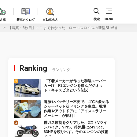
検索
MENU
古車
新車カタログ
自動車求人
】
【写真・6枚目】ここまでわかった、ロールスロイスの新型SUV! 前代未聞の
Ranking
ランキング
「下着メーカーが作った和製スーパー
カー!?」F1エンジンを積んだジオッ
ト・キャスピタという伝説
電源やバッテリー不要で、-1℃の飲める
シャーベット状ドリンクを生成。現場
作業やアウトドアに「アイススラリー
メーカー」が便利！
排ガス規制をクリアした、2ストVツイ
ンバイク、VINS。排気量は249.5cc、
83HPを絞り出す。そのエンジンの技術
とは