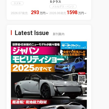
Ｓクラス
スズキ
メルセデス・ベンツ
293
1598
2026.07発売
万円
～
2026.06発売
万円
～
Latest Issue
新刊案内