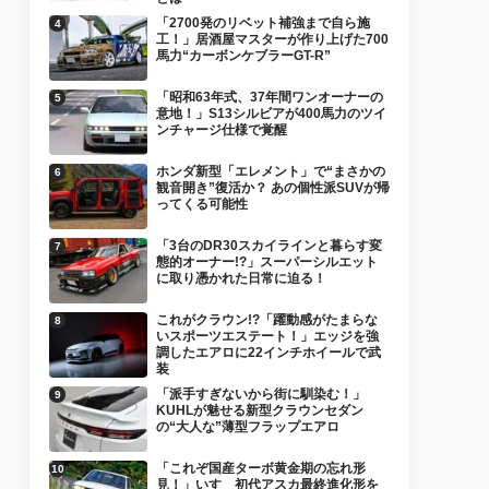
「2700発のリベット補強まで自ら施
工！」居酒屋マスターが作り上げた700
馬力“カーボンケブラーGT-R”
「昭和63年式、37年間ワンオーナーの
意地！」S13シルビアが400馬力のツイ
ンチャージ仕様で覚醒
ホンダ新型「エレメント」で“まさかの
観音開き”復活か？ あの個性派SUVが帰
ってくる可能性
「3台のDR30スカイラインと暮らす変
態的オーナー!?」スーパーシルエット
に取り憑かれた日常に迫る！
これがクラウン!?「躍動感がたまらな
いスポーツエステート！」エッジを強
調したエアロに22インチホイールで武
装
「派手すぎないから街に馴染む！」
KUHLが魅せる新型クラウンセダン
の“大人な”薄型フラップエアロ
「これぞ国産ターボ黄金期の忘れ形
見！」いすゞ初代アスカ最終進化形を