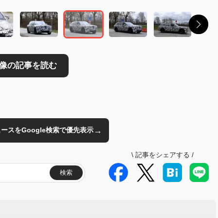
→
のニュースをGoogle検索で優先表示
\
記事をシェアする
/
検索