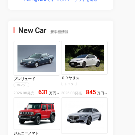
New Car
新車種情報
ＧＲヤリス
プレリュード
トヨタ
ホンダ
631
845
2026.08発売
万円
～
2026.08発売
万円
～
ジムニーノマド