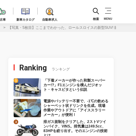
検索
MENU
古車
新車カタログ
自動車求人
】
【写真・5枚目】ここまでわかった、ロールスロイスの新型SUV! 前代未聞の
Ranking
ランキング
「下着メーカーが作った和製スーパー
カー!?」F1エンジンを積んだジオッ
ト・キャスピタという伝説
電源やバッテリー不要で、-1℃の飲める
シャーベット状ドリンクを生成。現場
作業やアウトドアに「アイススラリー
メーカー」が便利！
排ガス規制をクリアした、2ストVツイ
ンバイク、VINS。排気量は249.5cc、
83HPを絞り出す。そのエンジンの技術
とは