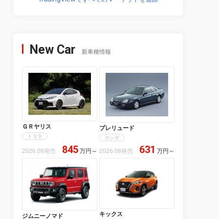
New Car
新車種情報
ＧＲヤリス
プレリュード
トヨタ
ホンダ
845
631
2026.08発売
万円
～
2026.08発売
万円
～
キックス
ジムニーノマド