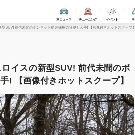
車ニュース
チューニング
イベント
中
型SUV! 前代未聞のボンネット構造採用の証拠も入手! 【画像付きホットスクープ
ロイスの新型SUV! 前代未聞のボ
手! 【画像付きホットスクープ】