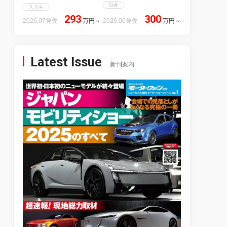
日産
スズキ
293
300
2026.07発売
万円
～
2026.06発売
万円
～
Latest Issue
新刊案内