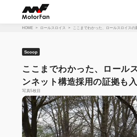
コ
ン
テ
ン
ツ
HOME
ロールスロイス
ここまでわかった、ロールスロイスの新
へ
ス
キ
ッ
Scoop
プ
ここまでわかった、ロールス
ンネット構造採用の証拠も入
写真5枚目