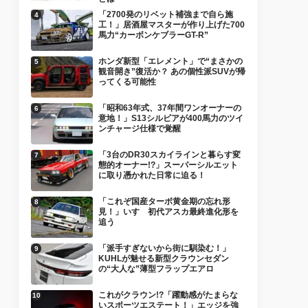
「2700発のリベット補強まで自ら施
工！」居酒屋マスターが作り上げた700
馬力“カーボンケブラーGT-R”
ホンダ新型「エレメント」で“まさかの
観音開き”復活か？ あの個性派SUVが帰
ってくる可能性
「昭和63年式、37年間ワンオーナーの
意地！」S13シルビアが400馬力のツイ
ンチャージ仕様で覚醒
「3台のDR30スカイラインと暮らす変
態的オーナー!?」スーパーシルエット
に取り憑かれた日常に迫る！
「これぞ国産ターボ黄金期の忘れ形
見！」いすゞ初代アスカ最終進化形を
追う
「派手すぎないから街に馴染む！」
KUHLが魅せる新型クラウンセダン
の“大人な”薄型フラップエアロ
これがクラウン!?「躍動感がたまらな
いスポーツエステート！」エッジを強