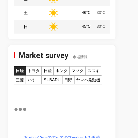
土
46°C
33°C
日
45°C
33°C
Market survey
市場情報
日経
トヨタ
日産
ホンダ
マツダ
スズキ
三菱
いすゞ
SUBARU
日野
ヤマハ発動機
TradingViewですべてのマーケットを追跡