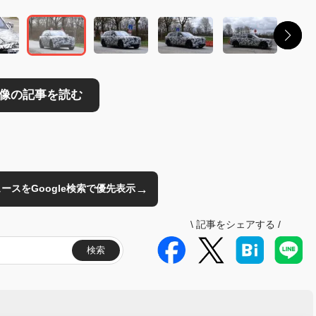
→
のニュースをGoogle検索で優先表示
\
記事をシェアする
/
検索