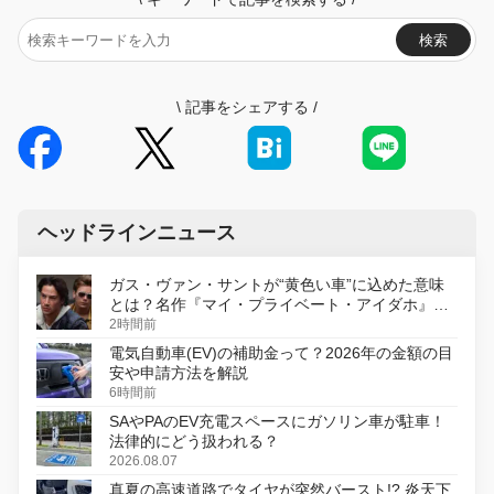
検索
\
記事をシェアする
/
ヘッドラインニュース
ガス・ヴァン・サントが“黄色い車”に込めた意味
とは？名作『マイ・プライベート・アイダホ』が
初のデジタルリマスター版で復活
2時間前
電気自動車(EV)の補助金って？2026年の金額の目
安や申請方法を解説
6時間前
SAやPAのEV充電スペースにガソリン車が駐車！
法律的にどう扱われる？
2026.08.07
真夏の高速道路でタイヤが突然バースト!? 炎天下