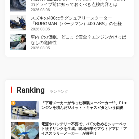
のドライブ前に知っておくべき点検内容とは
2026.08.06
スズキの400ccラグジュアリースクーター
「BURGMAN（バーグマン）400 ABS」の仕様を
変更し、8月18日に発売
2026.08.05
車内での仮眠、どこまで安全？エンジンかけっぱ
なしの危険性
2026.08.05
Ranking
ランキング
「下着メーカーが作った和製スーパーカー!?」F1エ
ンジンを積んだジオット・キャスピタという伝説
電源やバッテリー不要で、-1℃の飲めるシャーベッ
ト状ドリンクを生成。現場作業やアウトドアに「ア
イススラリーメーカー」が便利！