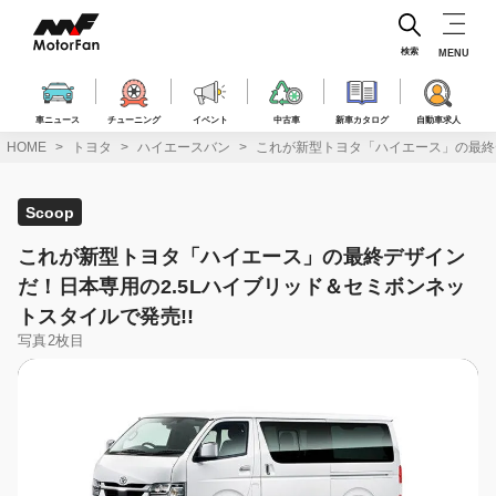
コ
ン
テ
検索
MENU
ン
ツ
へ
車ニュース
チューニング
イベント
中古車
新車カタログ
自動車求人
ス
HOME
トヨタ
ハイエースバン
これが新型トヨタ「ハイエース」の最終デ
キ
ッ
プ
Scoop
これが新型トヨタ「ハイエース」の最終デザイン
だ！日本専用の2.5Lハイブリッド＆セミボンネッ
トスタイルで発売!!
写真2枚目