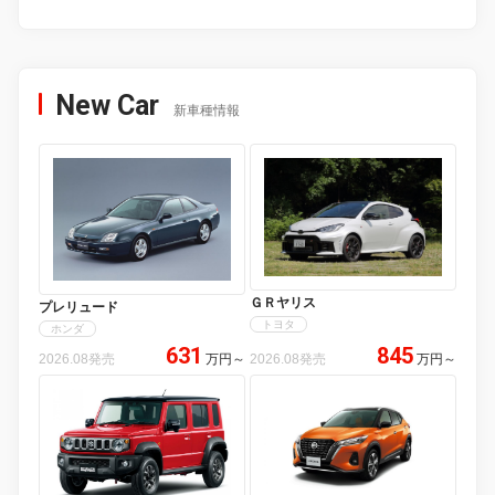
New Car
新車種情報
ＧＲヤリス
プレリュード
トヨタ
ホンダ
631
845
2026.08発売
万円
～
2026.08発売
万円
～