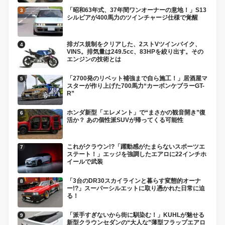
「昭和63年式、37年間ワンオーナーの意地！」S13
シルビアが400馬力のツインチャージ仕様で覚醒
排ガス規制をクリアした、2ストVツインバイク、
VINS。排気量は249.5cc、83HPを絞り出す。その
エンジンの技術とは
「2700発のリベット補強まで自ら施工！」居酒屋マ
スターが作り上げた700馬力“カーボンケブラーGT-
R”
ホンダ新型「エレメント」で“まさかの観音開き”復
活か？ あの個性派SUVが帰ってくる可能性
これがクラウン!?「躍動感がたまらないスポーツエ
ステート！」エッジを強調したエアロに22インチホ
イールで武装
「3台のDR30スカイラインと暮らす変態的オーナ
ー!?」スーパーシルエットに取り憑かれた日常に迫
る！
「派手すぎないから街に馴染む！」KUHLが魅せる
新型クラウンセダンの“大人な”薄型フラップエアロ