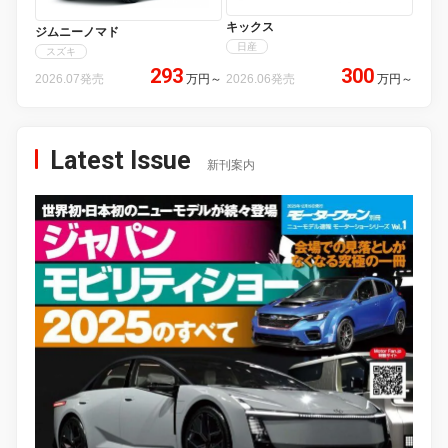
キックス
ジムニーノマド
日産
スズキ
293
300
2026.07発売
万円
～
2026.06発売
万円
～
Latest Issue
新刊案内