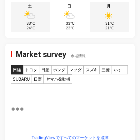
土
日
月
33°C
33°C
31°C
24°C
23°C
21°C
Market survey
市場情報
日経
トヨタ
日産
ホンダ
マツダ
スズキ
三菱
いすゞ
SUBARU
日野
ヤマハ発動機
TradingViewですべてのマーケットを追跡