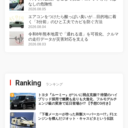
なしの危険性
2026.08.05
エアコンをつけたら酸っぱい臭いが…目的地に着
く「3分前」のひと工夫でカビを防ぐ方法
2026.08.04
令和8年熊本地震で「通れる道」を可視化、クルマ
の走行データが災害対応を支える
2026.08.03
Ranking
ランキング
トヨタ『ルーミー』がついに弱点克服!? 待望のハイ
ブリッド採用で燃費も走りも大進化、フルモデルチ
ェンジ級の変身で近日登場か!? 【予想CG付き】
「下着メーカーが作った和製スーパーカー!?」F1エ
ンジンを積んだジオット・キャスピタという伝説