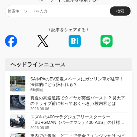
検索
\
記事をシェアする
/
ヘッドラインニュース
SAやPAのEV充電スペースにガソリン車が駐車！
法律的にどう扱われる？
6時間前
真夏の高速道路でタイヤが突然バースト!? 炎天下
のドライブ前に知っておくべき点検内容とは
2026.08.06
スズキの400ccラグジュアリースクーター
「BURGMAN（バーグマン）400 ABS」の仕様を
変更し、8月18日に発売
2026.08.05
車内での仮眠、どこまで安全？エンジンかけっぱ