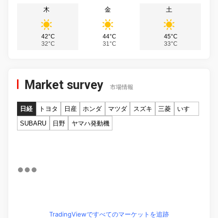
木
金
土
42°C
44°C
45°C
32°C
31°C
33°C
Market survey
市場情報
日経
トヨタ
日産
ホンダ
マツダ
スズキ
三菱
いすゞ
SUBARU
日野
ヤマハ発動機
TradingViewですべてのマーケットを追跡