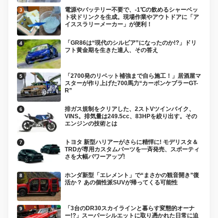
電源やバッテリー不要で、-1℃の飲めるシャーベッ
ト状ドリンクを生成。現場作業やアウトドアに「ア
イススラリーメーカー」が便利！
「GR86は“現代のシルビア”になったのか!?」ドリ
フト黄金期を生きた達人、その答え
「2700発のリベット補強まで自ら施工！」居酒屋マ
スターが作り上げた700馬力“カーボンケブラーGT-
R”
排ガス規制をクリアした、2ストVツインバイク、
VINS。排気量は249.5cc、83HPを絞り出す。その
エンジンの技術とは
トヨタ 新型ハリアーがさらに精悍に! モデリスタ＆
TRDが専用カスタムパーツを一斉発売、スポーティ
さを大幅パワーアップ!
ホンダ新型「エレメント」で“まさかの観音開き”復
活か？ あの個性派SUVが帰ってくる可能性
「3台のDR30スカイラインと暮らす変態的オーナ
ー!?」スーパーシルエットに取り憑かれた日常に迫