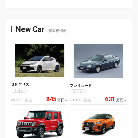
New Car
新車種情報
ＧＲヤリス
プレリュード
トヨタ
ホンダ
845
631
2026.08発売
万円
～
2026.08発売
万円
～