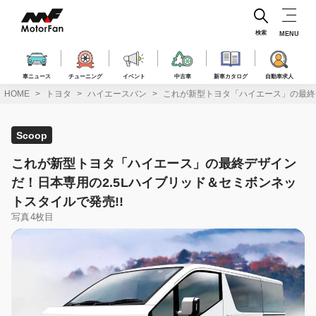
コ
ン
テ
検索
MENU
ン
ツ
へ
車ニュース
チューニング
イベント
中古車
新車カタログ
自動車求人
ス
HOME
トヨタ
ハイエースバン
これが新型トヨタ「ハイエース」の最終デ
キ
ッ
プ
Scoop
これが新型トヨタ「ハイエース」の最終デザイン
だ！日本専用の2.5Lハイブリッド＆セミボンネッ
トスタイルで発売!!
写真4枚目