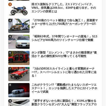
排ガス規制をクリアした、2ストVツインバイク、
VINS。排気量は249.5cc、83HPを絞り出す。その
エンジンの技術とは
「2700発のリベット補強まで自ら施工！」居酒屋マ
スターが作り上げた700馬力“カーボンケブラーGT-
R”
「昭和63年式、37年間ワンオーナーの意地！」S13
シルビアが400馬力のツインチャージ仕様で覚醒
ホンダ新型「エレメント」で“まさかの観音開き”復
活か？ あの個性派SUVが帰ってくる可能性
「3台のDR30スカイラインと暮らす変態的オーナ
ー!?」スーパーシルエットに取り憑かれた日常に迫
る！
これがクラウン!?「躍動感がたまらないスポーツエ
ステート！」エッジを強調したエアロに22インチホ
イールで武装
「派手すぎないから街に馴染む！」KUHLが魅せる
新型クラウンセダンの“大人な”薄型フラップエアロ