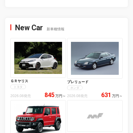
New Car
新車種情報
ＧＲヤリス
プレリュード
トヨタ
ホンダ
845
631
2026.08発売
万円
～
2026.08発売
万円
～