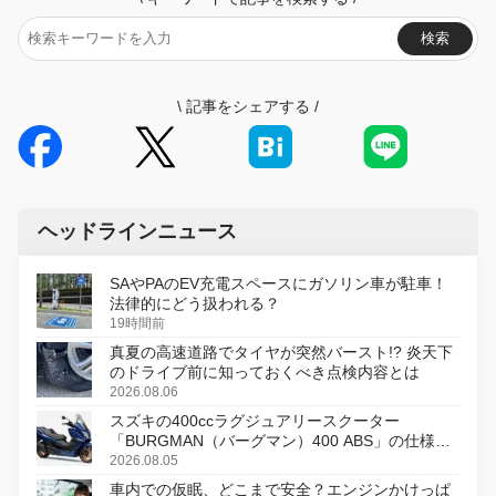
検索
\
記事をシェアする
/
ヘッドラインニュース
SAやPAのEV充電スペースにガソリン車が駐車！
法律的にどう扱われる？
19時間前
真夏の高速道路でタイヤが突然バースト!? 炎天下
のドライブ前に知っておくべき点検内容とは
2026.08.06
スズキの400ccラグジュアリースクーター
「BURGMAN（バーグマン）400 ABS」の仕様を
変更し、8月18日に発売
2026.08.05
車内での仮眠、どこまで安全？エンジンかけっぱ