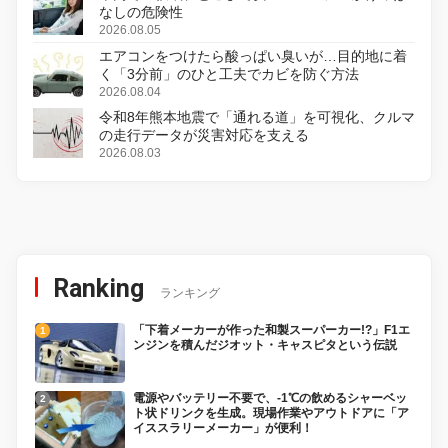
なしの危険性
2026.08.05
エアコンをつけたら酸っぱい臭いが…目的地に着
く「3分前」のひと工夫でカビを防ぐ方法
2026.08.04
令和8年熊本地震で「通れる道」を可視化、クルマ
の走行データが災害対応を支える
2026.08.03
Ranking
ランキング
「下着メーカーが作った和製スーパーカー!?」F1エ
ンジンを積んだジオット・キャスピタという伝説
電源やバッテリー不要で、-1℃の飲めるシャーベッ
ト状ドリンクを生成。現場作業やアウトドアに「ア
イススラリーメーカー」が便利！