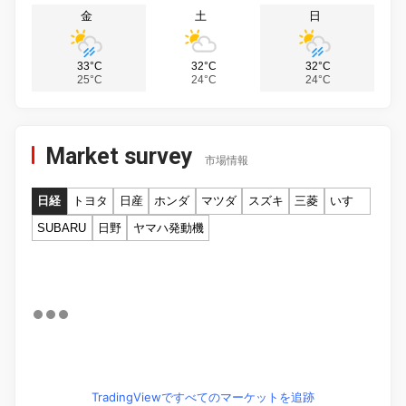
金
土
日
33°C
32°C
32°C
25°C
24°C
24°C
Market survey
市場情報
日経
トヨタ
日産
ホンダ
マツダ
スズキ
三菱
いすゞ
SUBARU
日野
ヤマハ発動機
TradingViewですべてのマーケットを追跡