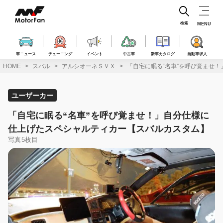
コ
ン
テ
検索
MENU
ン
ツ
へ
車ニュース
チューニング
イベント
中古車
新車カタログ
自動車求人
ス
HOME
スバル
アルシオーネＳＶＸ
「自宅に眠る“名車”を呼び覚ませ
キ
ッ
プ
ユーザーカー
「自宅に眠る“名車”を呼び覚ませ！」自分仕様に
仕上げたスペシャルティカー【スバルカスタム】
写真5枚目