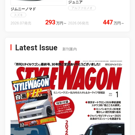
ジュニア
アルファロメオ
ジムニーノマド
スズキ
293
447
2026.07発売
万円
～
2026.06発売
万円
～
Latest Issue
新刊案内