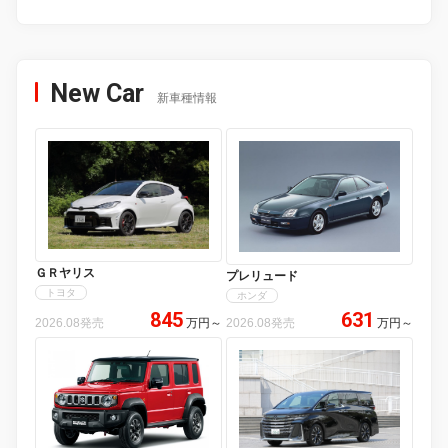
New Car
新車種情報
ＧＲヤリス
プレリュード
トヨタ
ホンダ
845
631
2026.08発売
万円
～
2026.08発売
万円
～