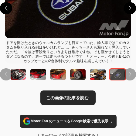
ドアを開けたときのウェルカムランプも目立っていた。輸入車ではこのカス
タムを取り入れる例は多いけれど……。みっちーさんも漏れなく導入してい
たのだ。「今後は普段乗りというよりは維持ですね。でも寝かせてしまうと
ダメになるので、週一では走らせるつもりです」とオーナー。今後もBRZの
この画像の記事を読む
カップカーとの2台体制でクルマ趣味を楽しんでいく！
→
Motor Fan のニュースをGoogle検索で優先表示
\
キーワードで記事を検索する
/