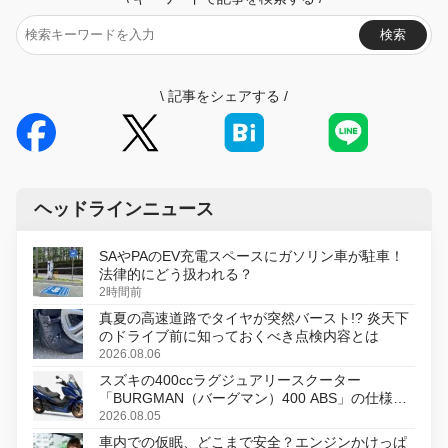
検索
\
記事をシェアする
/
ヘッドラインニュース
SAやPAのEV充電スペースにガソリン車が駐車！
法律的にどう扱われる？
2時間前
真夏の高速道路でタイヤが突然バースト!? 炎天下
のドライブ前に知っておくべき点検内容とは
2026.08.06
スズキの400ccラグジュアリースクーター
「BURGMAN（バーグマン）400 ABS」の仕様を
変更し、8月18日に発売
2026.08.05
車内での仮眠、どこまで安全？エンジンかけっぱ