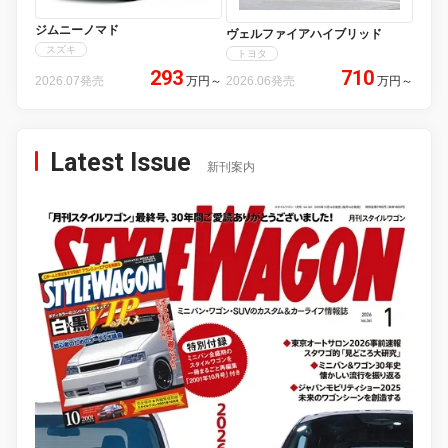
ジムニーノマド
ヴェルファイアハイブリッド
スズキ
トヨタ
293
710
2026.07発売
万円
～
2026.06発売
万円
～
Latest Issue
新刊案内