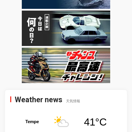
Weather news
天気情報
41°C
Tempe