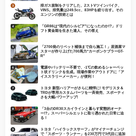
排ガス規制をクリアした、2ストVツインバイク、
VINS。排気量は249.5cc、83HPを絞り出す。その
エンジンの技術とは
「GR86は“現代のシルビア”になったのか!?」ドリ
フト黄金期を生きた達人、その答え
「2700発のリベット補強まで自ら施工！」居酒屋マ
スターが作り上げた700馬力“カーボンケブラーGT-
R”
電源やバッテリー不要で、-1℃の飲めるシャーベッ
ト状ドリンクを生成。現場作業やアウトドアに「ア
イススラリーメーカー」が便利！
トヨタ 新型ハリアーがさらに精悍に! モデリスタ＆
TRDが専用カスタムパーツを一斉発売、スポーティ
さを大幅パワーアップ!
「3台のDR30スカイラインと暮らす変態的オーナ
ー!?」スーパーシルエットに取り憑かれた日常に迫
る！
トヨタ「ハイラックスサーフ」がマイナーチェンジ
で「スポーツ・ランナー」を230万円で3代目に追加