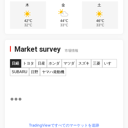
木
金
土
42°C
44°C
46°C
32°C
33°C
33°C
Market survey
市場情報
日経
トヨタ
日産
ホンダ
マツダ
スズキ
三菱
いすゞ
SUBARU
日野
ヤマハ発動機
TradingViewですべてのマーケットを追跡