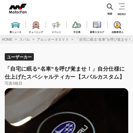
コ
ン
テ
検索
MENU
ン
ツ
へ
車ニュース
チューニング
イベント
中古車
新車カタログ
自動車求人
ス
HOME
スバル
アルシオーネＳＶＸ
「自宅に眠る“名車”を呼び覚ませ
キ
ッ
プ
ユーザーカー
「自宅に眠る“名車”を呼び覚ませ！」自分仕様に
仕上げたスペシャルティカー【スバルカスタム】
写真6枚目