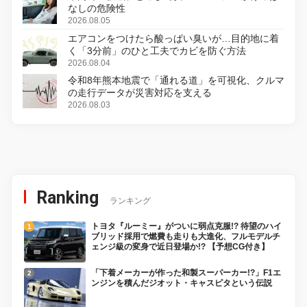
なしの危険性
2026.08.05
エアコンをつけたら酸っぱい臭いが…目的地に着
く「3分前」のひと工夫でカビを防ぐ方法
2026.08.04
令和8年熊本地震で「通れる道」を可視化、クルマ
の走行データが災害対応を支える
2026.08.03
Ranking
ランキング
トヨタ『ルーミー』がついに弱点克服!? 待望のハイ
ブリッド採用で燃費も走りも大進化、フルモデルチ
ェンジ級の変身で近日登場か!? 【予想CG付き】
「下着メーカーが作った和製スーパーカー!?」F1エ
ンジンを積んだジオット・キャスピタという伝説