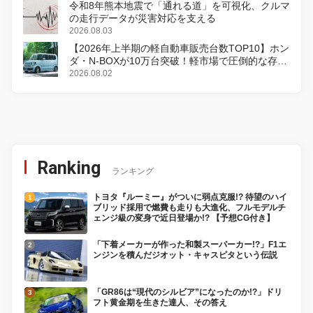
令和8年熊本地震で「通れる道」を可視化、クルマ
の走行データが災害対応を支える
2026.08.03
【2026年上半期の軽自動車販売台数TOP10】ホン
ダ・N-BOXが10万台突破！軽市場で圧倒的な存在
感
2026.08.02
Ranking
ランキング
トヨタ『ルーミー』がついに弱点克服!? 待望のハイ
ブリッド採用で燃費も走りも大進化、フルモデルチ
ェンジ級の変身で近日登場か!? 【予想CG付き】
「下着メーカーが作った和製スーパーカー!?」F1エ
ンジンを積んだジオット・キャスピタという伝説
「GR86は“現代のシルビア”になったのか!?」ドリ
フト黄金期を生きた達人、その答え