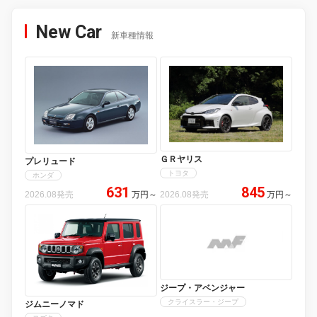
New Car
新車種情報
ＧＲヤリス
プレリュード
トヨタ
ホンダ
631
845
2026.08発売
万円
～
2026.08発売
万円
～
ジープ・アベンジャー
クライスラー・ジープ
ジムニーノマド