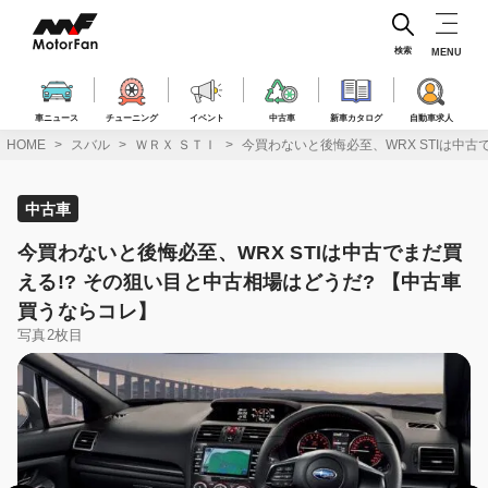
コ
ン
テ
検索
MENU
ン
ツ
へ
車ニュース
チューニング
イベント
中古車
新車カタログ
自動車求人
ス
HOME
スバル
ＷＲＸ ＳＴＩ
今買わないと後悔必至、WRX STIは中古
キ
ッ
プ
中古車
今買わないと後悔必至、WRX STIは中古でまだ買
える!? その狙い目と中古相場はどうだ? 【中古車
買うならコレ】
写真2枚目