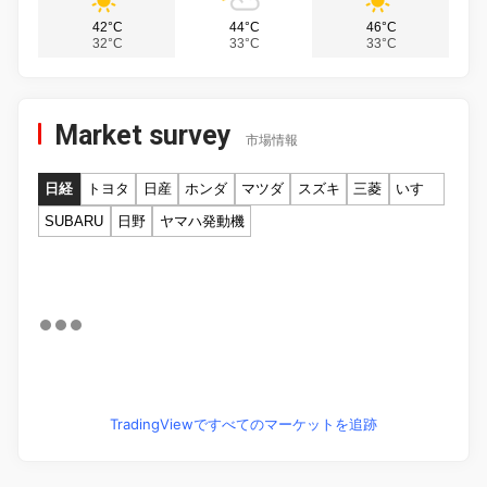
42°C
44°C
46°C
32°C
33°C
33°C
Market survey
市場情報
日経
トヨタ
日産
ホンダ
マツダ
スズキ
三菱
いすゞ
SUBARU
日野
ヤマハ発動機
TradingViewですべてのマーケットを追跡