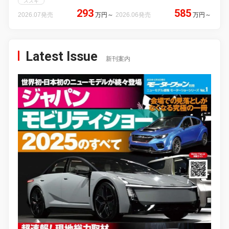
スズキ
293
585
2026.07発売
万円
～
2026.06発売
万円
～
Latest Issue
新刊案内