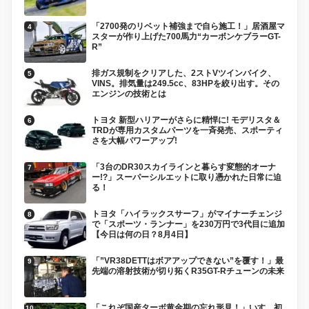
「2700発のリベット補強まで自ら施工！」居酒屋マ
スターが作り上げた700馬力“カーボンケブラーGT-
R”
排ガス規制をクリアした、2ストVツインバイク、
VINS。排気量は249.5cc、83HPを絞り出す。その
エンジンの技術とは
トヨタ 新型ハリアーがさらに精悍に! モデリスタ＆
TRDが専用カスタムパーツを一斉発売、スポーティ
さを大幅パワーアップ!
「3台のDR30スカイラインと暮らす変態的オーナ
ー!?」スーパーシルエットに取り憑かれた日常に迫
る！
トヨタ「ハイラックスサーフ」がマイナーチェンジ
で「スポーツ・ランナー」を230万円で3代目に追加
【今日は何の日？8月4日】
「”VR38DETTはボアアップできない”を覆す！」最
先端の溶射技術が切り拓くR35GT-Rチューンの未来
「これぞ国産ターボ黄金期の忘れ形見！」いすゞ初