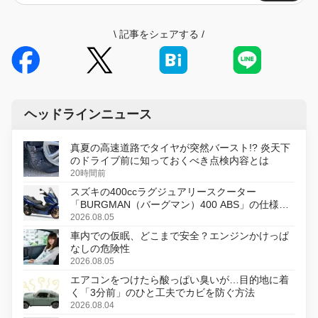
\
記事をシェアする
/
ヘッドラインニュース
真夏の高速道路でタイヤが突然バースト!? 炎天下
のドライブ前に知っておくべき点検内容とは
20時間前
スズキの400ccラグジュアリースクーター
「BURGMAN（バーグマン）400 ABS」の仕様を
変更し、8月18日に発売
2026.08.05
車内での仮眠、どこまで安全？エンジンかけっぱ
なしの危険性
2026.08.05
エアコンをつけたら酸っぱい臭いが…目的地に着
く「3分前」のひと工夫でカビを防ぐ方法
2026.08.04