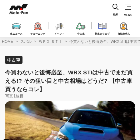
コ
ン
テ
検索
MENU
ン
ツ
へ
車ニュース
チューニング
イベント
中古車
新車カタログ
自動車求人
ス
HOME
スバル
ＷＲＸ ＳＴＩ
今買わないと後悔必至、WRX STIは中古
キ
ッ
プ
中古車
今買わないと後悔必至、WRX STIは中古でまだ買
える!? その狙い目と中古相場はどうだ? 【中古車
買うならコレ】
写真1枚目