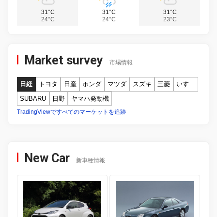
31°C
31°C
31°C
24°C
24°C
23°C
Market survey
市場情報
日経
トヨタ
日産
ホンダ
マツダ
スズキ
三菱
いすゞ
SUBARU
日野
ヤマハ発動機
TradingViewですべてのマーケットを追跡
New Car
新車種情報