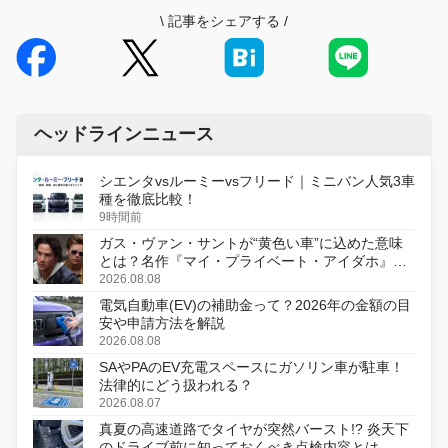
\
記事をシェアする
/
ヘッドラインニュース
シエンタvsルーミーvsフリード｜ミニバン人気3車
種を徹底比較！
9時間前
ガス・ヴァン・サントが“黄色い車”に込めた意味
とは？名作『マイ・プライベート・アイダホ』が
初のデジタルリマスター版で復活
2026.08.08
電気自動車(EV)の補助金って？2026年の金額の目
安や申請方法を解説
2026.08.08
SAやPAのEV充電スペースにガソリン車が駐車！
法律的にどう扱われる？
2026.08.07
真夏の高速道路でタイヤが突然バースト!? 炎天下
のドライブ前に知っておくべき点検内容とは