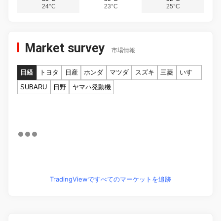
24°C
23°C
25°C
Market survey
市場情報
日経
トヨタ
日産
ホンダ
マツダ
スズキ
三菱
いすゞ
SUBARU
日野
ヤマハ発動機
TradingViewですべてのマーケットを追跡