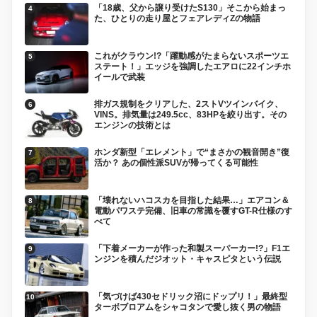
「18歳、父から譲り受けたS130」そこから始まっ
た、ひとりの走り屋とフェアレディZの物語
これがクラウン!?「躍動感がたまらないスポーツエ
ステート！」エッジを強調したエアロに22インチホ
イールで武装
排ガス規制をクリアした、2ストVツインバイク、
VINS。排気量は249.5cc、83HPを絞り出す。その
エンジンの技術とは
ホンダ新型「エレメント」で“まさかの観音開き”復
活か？ あの個性派SUVが帰ってくる可能性
「壊れないハコスカを目指した結果…」エアコン＆
電動パワステ完備、旧車の常識を覆すGT-R仕様のす
べて
「下着メーカーが作った和製スーパーカー!?」F1エ
ンジンを積んだジオット・キャスピタという伝説
「気づけば430セドリック沼にドップリ！」最終型
ターボブロアムをシャコタンで愛し抜く男の物語