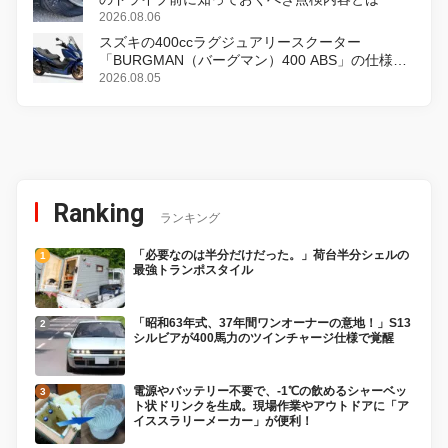
2026.08.06
スズキの400ccラグジュアリースクーター
「BURGMAN（バーグマン）400 ABS」の仕様を
変更し、8月18日に発売
2026.08.05
Ranking
ランキング
「必要なのは半分だけだった。」荷台半分シェルの
最強トランポスタイル
「昭和63年式、37年間ワンオーナーの意地！」S13
シルビアが400馬力のツインチャージ仕様で覚醒
電源やバッテリー不要で、-1℃の飲めるシャーベッ
ト状ドリンクを生成。現場作業やアウトドアに「ア
イススラリーメーカー」が便利！