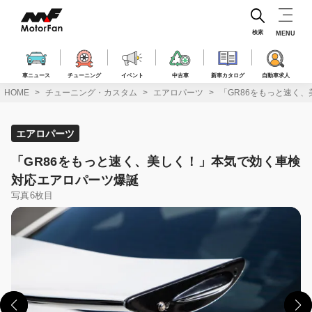
コ
ン
テ
検索
MENU
ン
ツ
へ
車ニュース
チューニング
イベント
中古車
新車カタログ
自動車求人
ス
HOME
チューニング・カスタム
エアロパーツ
「GR86をもっと速く
キ
ッ
プ
エアロパーツ
「GR86をもっと速く、美しく！」本気で効く車検
対応エアロパーツ爆誕
写真6枚目