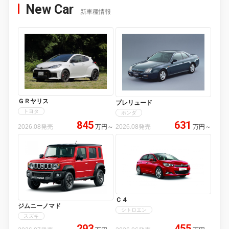
New Car
新車種情報
ＧＲヤリス
プレリュード
トヨタ
ホンダ
845
631
2026.08発売
万円
～
2026.08発売
万円
～
Ｃ４
ジムニーノマド
シトロエン
スズキ
293
455