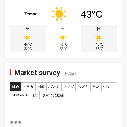
43°C
Tempe
金
土
日
44°C
46°C
45°C
32°C
33°C
33°C
Market survey
市場情報
日経
トヨタ
日産
ホンダ
マツダ
スズキ
三菱
いすゞ
SUBARU
日野
ヤマハ発動機