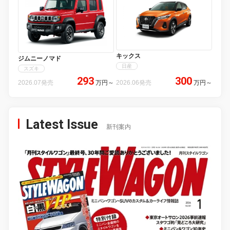
キックス
ジムニーノマド
日産
スズキ
293
300
2026.07発売
万円
～
2026.06発売
万円
～
Latest Issue
新刊案内