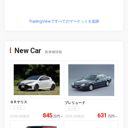
TradingViewですべてのマーケットを追跡
New Car
新車種情報
ＧＲヤリス
プレリュード
トヨタ
ホンダ
845
631
2026.08発売
万円
～
2026.08発売
万円
～