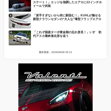
ステート！」エッジを強調したエアロに22インチホ
イールで武装
「派手すぎないから街に馴染む！」KUHLが魅せる
新型クラウンセダンの“大人な”薄型フラップエアロ
「これぞ国産ターボ黄金期の忘れ形見！」いすゞ初
代アスカ最終進化形を追う
最終更新：2026/08/08 06:13