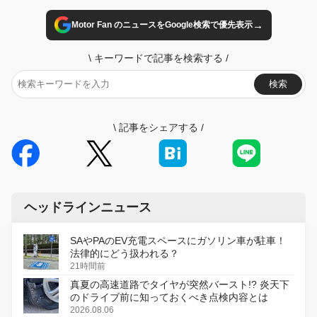
→
Motor Fan のニュースをGoogle検索で優先表示
\
キーワードで記事を検索する
/
検索
\
記事をシェアする
/
ヘッドラインニュース
SAやPAのEV充電スペースにガソリン車が駐車！
法律的にどう扱われる？
21時間前
真夏の高速道路でタイヤが突然バースト!? 炎天下
のドライブ前に知っておくべき点検内容とは
2026.08.06