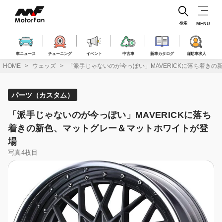
コ
ン
テ
検索
MENU
ン
ツ
へ
車ニュース
チューニング
イベント
中古車
新車カタログ
自動車求人
ス
HOME
ウェッズ
「派手じゃないのが今っぽい」MAVERICKに落ち着き
キ
ッ
プ
パーツ（カスタム）
「派手じゃないのが今っぽい」MAVERICKに落ち
着きの新色、マットグレー＆マットホワイトが登
場
写真4枚目