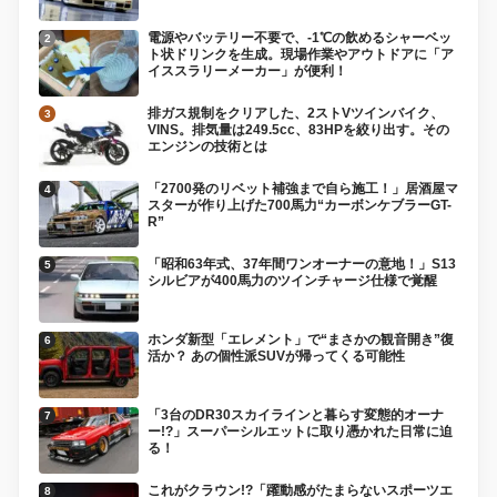
電源やバッテリー不要で、-1℃の飲めるシャーベッ
ト状ドリンクを生成。現場作業やアウトドアに「ア
イススラリーメーカー」が便利！
排ガス規制をクリアした、2ストVツインバイク、
VINS。排気量は249.5cc、83HPを絞り出す。その
エンジンの技術とは
「2700発のリベット補強まで自ら施工！」居酒屋マ
スターが作り上げた700馬力“カーボンケブラーGT-
R”
「昭和63年式、37年間ワンオーナーの意地！」S13
シルビアが400馬力のツインチャージ仕様で覚醒
ホンダ新型「エレメント」で“まさかの観音開き”復
活か？ あの個性派SUVが帰ってくる可能性
「3台のDR30スカイラインと暮らす変態的オーナ
ー!?」スーパーシルエットに取り憑かれた日常に迫
る！
これがクラウン!?「躍動感がたまらないスポーツエ