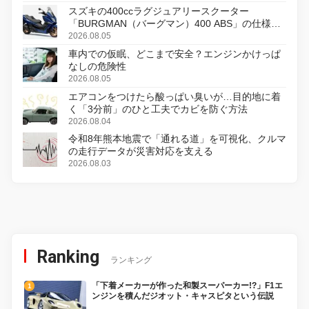
スズキの400ccラグジュアリースクーター
「BURGMAN（バーグマン）400 ABS」の仕様を
変更し、8月18日に発売
2026.08.05
車内での仮眠、どこまで安全？エンジンかけっぱ
なしの危険性
2026.08.05
エアコンをつけたら酸っぱい臭いが…目的地に着
く「3分前」のひと工夫でカビを防ぐ方法
2026.08.04
令和8年熊本地震で「通れる道」を可視化、クルマ
の走行データが災害対応を支える
2026.08.03
Ranking
ランキング
「下着メーカーが作った和製スーパーカー!?」F1エ
ンジンを積んだジオット・キャスピタという伝説