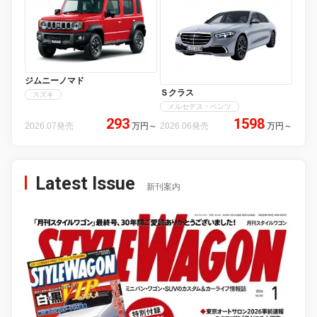
ジムニーノマド
Ｓクラス
スズキ
メルセデス・ベンツ
293
1598
2026.07発売
万円
～
2026.06発売
万円
～
Latest Issue
新刊案内