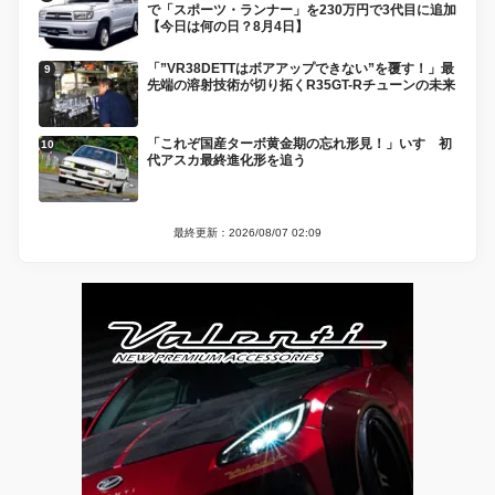
で「スポーツ・ランナー」を230万円で3代目に追加
【今日は何の日？8月4日】
「”VR38DETTはボアアップできない”を覆す！」最
先端の溶射技術が切り拓くR35GT-Rチューンの未来
「これぞ国産ターボ黄金期の忘れ形見！」いすゞ初
代アスカ最終進化形を追う
最終更新：2026/08/07 02:09