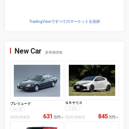
TradingViewですべてのマーケットを追跡
New Car
新車種情報
ＧＲヤリス
プレリュード
トヨタ
ホンダ
631
845
2026.08発売
万円
～
2026.08発売
万円
～