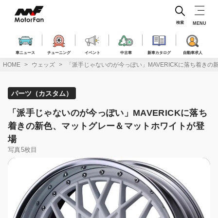
コ
ン
テ
検索
MENU
ン
ツ
へ
車ニュース
チューニング
イベント
中古車
新車カタログ
自動車求人
ス
HOME
ウェッズ
「派手じゃないのが今っぽい」MAVERICKに落ち着き
キ
ッ
プ
パーツ（カスタム）
「派手じゃないのが今っぽい」MAVERICKに落ち
着きの新色、マットグレー＆マットホワイトが登
場
写真5枚目