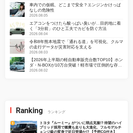
車内での仮眠、どこまで安全？エンジンかけっぱ
なしの危険性
2026.08.05
エアコンをつけたら酸っぱい臭いが…目的地に着
く「3分前」のひと工夫でカビを防ぐ方法
2026.08.04
令和8年熊本地震で「通れる道」を可視化、クルマ
の走行データが災害対応を支える
2026.08.03
【2026年上半期の軽自動車販売台数TOP10】ホン
ダ・N-BOXが10万台突破！軽市場で圧倒的な存在
感
2026.08.02
Ranking
ランキング
トヨタ『ルーミー』がついに弱点克服!? 待望のハイ
ブリッド採用で燃費も走りも大進化、フルモデルチ
ェンジ級の変身で近日登場か!? 【予想CG付き】