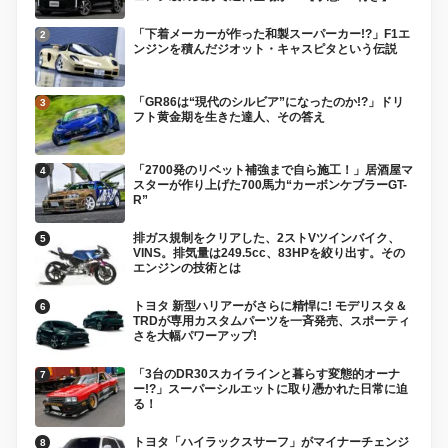
「下着メーカーが作った和製スーパーカー!?」F1エ
ンジンを積んだジオット・キャスピタという伝説
「GR86は“現代のシルビア”になったのか!?」ドリ
フト黄金期を生きた達人、その答え
「2700発のリベット補強まで自ら施工！」居酒屋マ
スターが作り上げた700馬力“カーボンケブラーGT-
R”
排ガス規制をクリアした、2ストVツインバイク、
VINS。排気量は249.5cc、83HPを絞り出す。その
エンジンの技術とは
トヨタ 新型ハリアーがさらに精悍に! モデリスタ＆
TRDが専用カスタムパーツを一斉発売、スポーティ
さを大幅パワーアップ!
「3台のDR30スカイラインと暮らす変態的オーナ
ー!?」スーパーシルエットに取り憑かれた日常に迫
る！
トヨタ「ハイラックスサーフ」がマイナーチェンジ