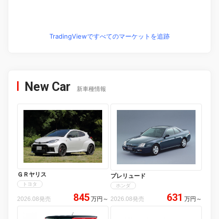
TradingViewですべてのマーケットを追跡
New Car
新車種情報
ＧＲヤリス
プレリュード
トヨタ
ホンダ
845
631
2026.08発売
万円
～
2026.08発売
万円
～