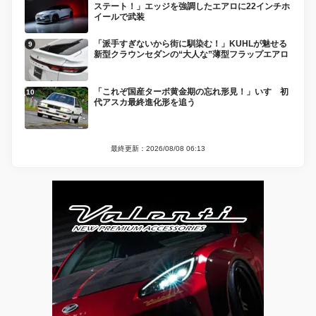
ステート！」エッジを強調したエアロに22インチホ
イールで武装
「派手すぎないから街に馴染む！」KUHLが魅せる
新型クラウンセダンの“大人な”薄型フラップエアロ
「これぞ国産ターボ黄金期の忘れ形見！」いすゞ初
代アスカ最終進化形を追う
最終更新：2026/08/08 06:13