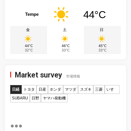
44°C
Tempe
金
土
日
44°C
46°C
45°C
32°C
33°C
33°C
Market survey
市場情報
日経
トヨタ
日産
ホンダ
マツダ
スズキ
三菱
いすゞ
SUBARU
日野
ヤマハ発動機