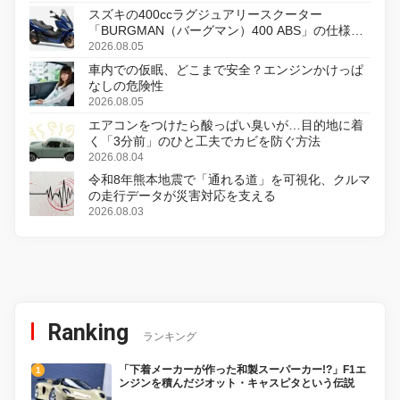
スズキの400ccラグジュアリースクーター
「BURGMAN（バーグマン）400 ABS」の仕様を
変更し、8月18日に発売
2026.08.05
車内での仮眠、どこまで安全？エンジンかけっぱ
なしの危険性
2026.08.05
エアコンをつけたら酸っぱい臭いが…目的地に着
く「3分前」のひと工夫でカビを防ぐ方法
2026.08.04
令和8年熊本地震で「通れる道」を可視化、クルマ
の走行データが災害対応を支える
2026.08.03
Ranking
ランキング
「下着メーカーが作った和製スーパーカー!?」F1エ
ンジンを積んだジオット・キャスピタという伝説