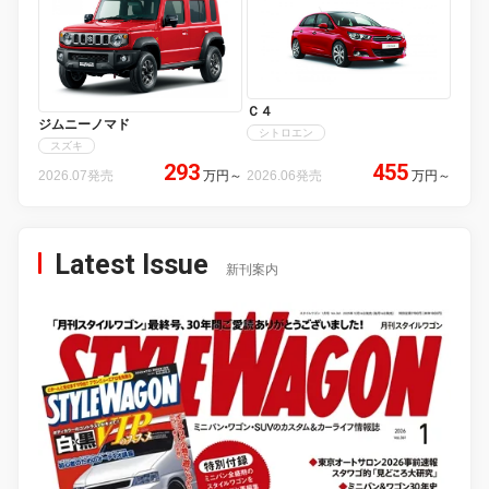
Ｃ４
ジムニーノマド
シトロエン
スズキ
293
455
2026.07発売
万円
～
2026.06発売
万円
～
Latest Issue
新刊案内