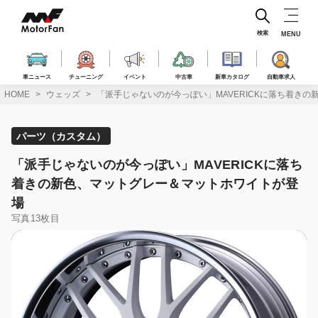
コ
ン
テ
検索
MENU
ン
ツ
へ
車ニュース
チューニング
イベント
中古車
新車カタログ
自動車求人
ス
HOME
ウェッズ
「派手じゃないのが今っぽい」MAVERICKに落ち着き
キ
ッ
プ
パーツ（カスタム）
「派手じゃないのが今っぽい」MAVERICKに落ち
着きの新色、マットグレー＆マットホワイトが登
場
写真13枚目