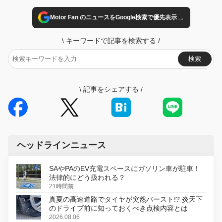
→
Motor Fan のニュースをGoogle検索で優先表示
\
キーワードで記事を検索する
/
検索
\
記事をシェアする
/
ヘッドラインニュース
SAやPAのEV充電スペースにガソリン車が駐車！
法律的にどう扱われる？
21時間前
真夏の高速道路でタイヤが突然バースト!? 炎天下
のドライブ前に知っておくべき点検内容とは
2026.08.06