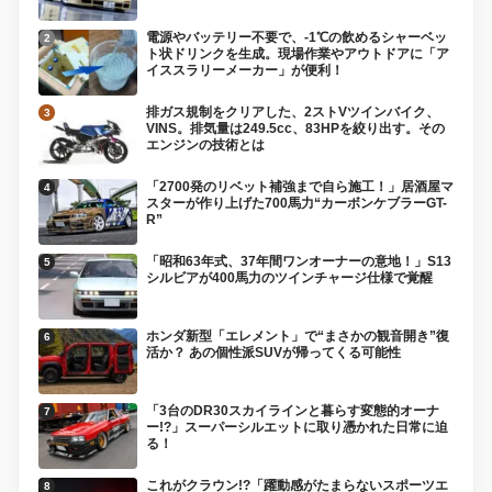
電源やバッテリー不要で、-1℃の飲めるシャーベッ
ト状ドリンクを生成。現場作業やアウトドアに「ア
イススラリーメーカー」が便利！
排ガス規制をクリアした、2ストVツインバイク、
VINS。排気量は249.5cc、83HPを絞り出す。その
エンジンの技術とは
「2700発のリベット補強まで自ら施工！」居酒屋マ
スターが作り上げた700馬力“カーボンケブラーGT-
R”
「昭和63年式、37年間ワンオーナーの意地！」S13
シルビアが400馬力のツインチャージ仕様で覚醒
ホンダ新型「エレメント」で“まさかの観音開き”復
活か？ あの個性派SUVが帰ってくる可能性
「3台のDR30スカイラインと暮らす変態的オーナ
ー!?」スーパーシルエットに取り憑かれた日常に迫
る！
これがクラウン!?「躍動感がたまらないスポーツエ