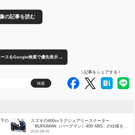
→
のニュースをGoogle検索で優先表示
\
記事をシェアする
/
検索
天下の
スズキの400ccラグジュアリースクーター
「BURGMAN（バーグマン）400 ABS」の仕様を変
更し、8月18日に発売
2026.08.05