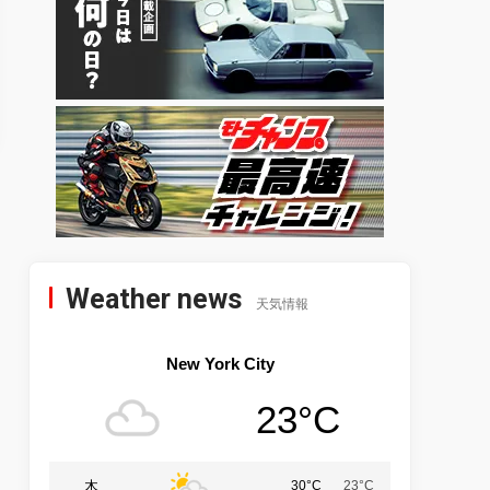
Weather news
天気情報
New York City
23°C
木
30°C
23°C