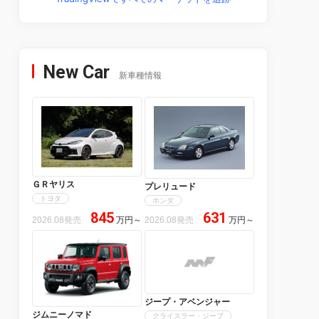
New Car
新車種情報
ＧＲヤリス
プレリュード
トヨタ
ホンダ
845
631
2026.08発売
万円
～
2026.08発売
万円
～
ジープ・アベンジャー
ジムニーノマド
クライスラー・ジープ