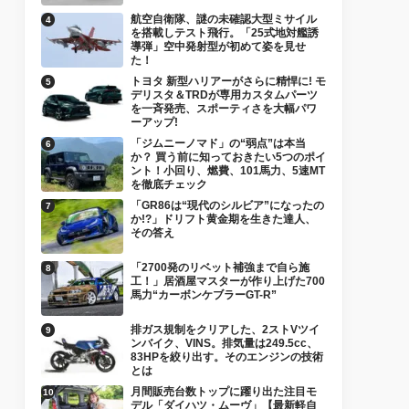
航空自衛隊、謎の未確認大型ミサイル
を搭載しテスト飛行。「25式地対艦誘
導弾」空中発射型が初めて姿を見せ
た！
トヨタ 新型ハリアーがさらに精悍に! モ
デリスタ＆TRDが専用カスタムパーツ
を一斉発売、スポーティさを大幅パワ
ーアップ!
「ジムニーノマド」の“弱点”は本当
か？ 買う前に知っておきたい5つのポイ
ント！小回り、燃費、101馬力、5速MT
を徹底チェック
「GR86は“現代のシルビア”になったの
か!?」ドリフト黄金期を生きた達人、
その答え
「2700発のリベット補強まで自ら施
工！」居酒屋マスターが作り上げた700
馬力“カーボンケブラーGT-R”
排ガス規制をクリアした、2ストVツイ
ンバイク、VINS。排気量は249.5cc、
83HPを絞り出す。そのエンジンの技術
とは
月間販売台数トップに躍り出た注目モ
デル「ダイハツ・ムーヴ」【最新軽自