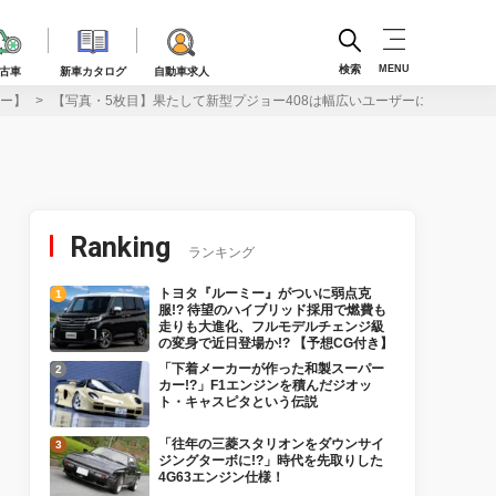
検索
MENU
古車
新車カタログ
自動車求人
ュー】
【写真・5枚目】果たして新型プジョー408は幅広いユーザーに受け入れら
Ranking
ランキング
トヨタ『ルーミー』がついに弱点克
服!? 待望のハイブリッド採用で燃費も
走りも大進化、フルモデルチェンジ級
の変身で近日登場か!? 【予想CG付き】
「下着メーカーが作った和製スーパー
カー!?」F1エンジンを積んだジオッ
ト・キャスピタという伝説
「往年の三菱スタリオンをダウンサイ
ジングターボに!?」時代を先取りした
4G63エンジン仕様！