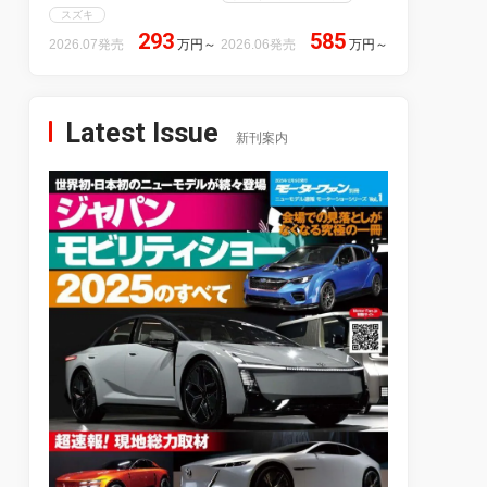
スズキ
293
585
2026.07発売
万円
～
2026.06発売
万円
～
Latest Issue
新刊案内