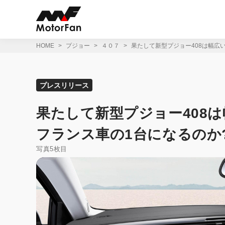
コ
ン
テ
ン
ツ
HOME
プジョー
４０７
果たして新型プジョー408は幅広
へ
ス
キ
ッ
プレスリリース
プ
果たして新型プジョー408
フランス車の1台になるのか?
写真5枚目