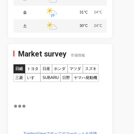
金
31°C
24°C
土
30°C
24°C
Market survey
市場情報
日経
トヨタ
日産
ホンダ
マツダ
スズキ
三菱
いすゞ
SUBARU
日野
ヤマハ発動機
TradingViewですべてのマーケットを追跡