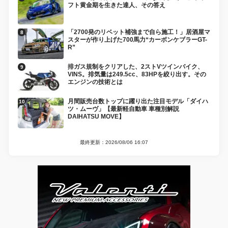
フト黄金期を生きた達人、その答え
「2700発のリベット補強まで自ら施工！」居酒屋マ
スターが作り上げた700馬力“カーボンケブラーGT-
R”
排ガス規制をクリアした、2ストVツインバイク、
VINS。排気量は249.5cc、83HPを絞り出す。その
エンジンの技術とは
月間販売台数トップに躍り出た注目モデル「ダイハ
ツ・ムーヴ」【最新軽自動車 車種別解説
DAIHATSU MOVE】
最終更新：2026/08/06 16:07