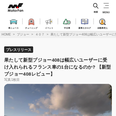
コ
ン
テ
検索
MENU
ン
ツ
へ
車ニュース
チューニング
イベント
中古車
新車カタログ
自動車求人
ス
HOME
プジョー
４０７
果たして新型プジョー408は幅広いユーザーに
キ
ッ
プ
プレスリリース
果たして新型プジョー408は幅広いユーザーに受
け入れられるフランス車の1台になるのか? 【新型
プジョー408レビュー】
写真1枚目