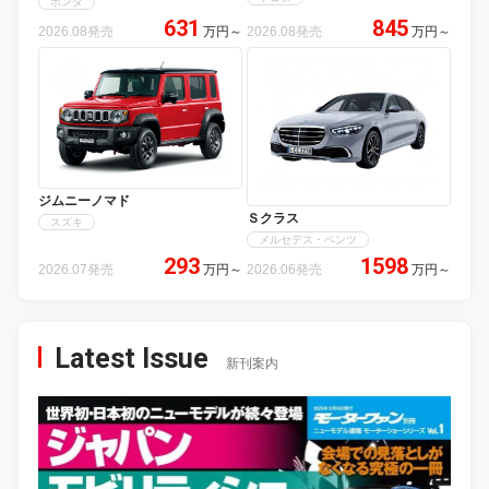
ホンダ
631
845
2026.08発売
万円
～
2026.08発売
万円
～
ジムニーノマド
Ｓクラス
スズキ
メルセデス・ベンツ
293
1598
2026.07発売
万円
～
2026.06発売
万円
～
Latest Issue
新刊案内