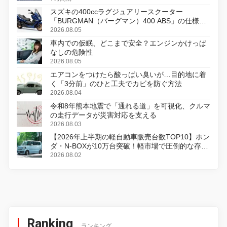
スズキの400ccラグジュアリースクーター
「BURGMAN（バーグマン）400 ABS」の仕様を
変更し、8月18日に発売
2026.08.05
車内での仮眠、どこまで安全？エンジンかけっぱ
なしの危険性
2026.08.05
エアコンをつけたら酸っぱい臭いが…目的地に着
く「3分前」のひと工夫でカビを防ぐ方法
2026.08.04
令和8年熊本地震で「通れる道」を可視化、クルマ
の走行データが災害対応を支える
2026.08.03
【2026年上半期の軽自動車販売台数TOP10】ホン
ダ・N-BOXが10万台突破！軽市場で圧倒的な存在
感
2026.08.02
Ranking
ランキング