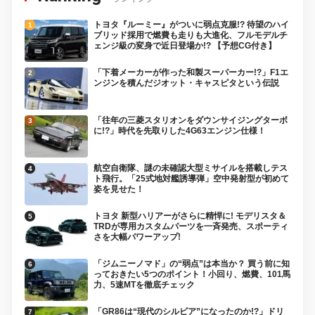
トヨタ『ルーミー』がついに弱点克服!? 待望のハイ
ブリッド採用で燃費も走りも大進化、フルモデルチ
ェンジ級の変身で近日登場か!? 【予想CG付き】
「下着メーカーが作った和製スーパーカー!?」F1エ
ンジンを積んだジオット・キャスピタという伝説
「往年の三菱スタリオンをダウンサイジングターボ
に!?」時代を先取りした4G63エンジン仕様！
航空自衛隊、謎の未確認大型ミサイルを搭載しテス
ト飛行。「25式地対艦誘導弾」空中発射型が初めて
姿を見せた！
トヨタ 新型ハリアーがさらに精悍に! モデリスタ＆
TRDが専用カスタムパーツを一斉発売、スポーティ
さを大幅パワーアップ!
「ジムニーノマド」の“弱点”は本当か？ 買う前に知
っておきたい5つのポイント！小回り、燃費、101馬
力、5速MTを徹底チェック
「GR86は“現代のシルビア”になったのか!?」ドリ