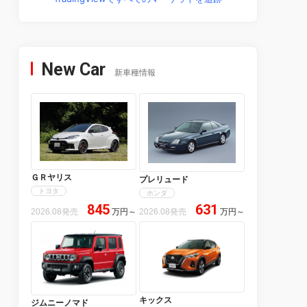
New Car
新車種情報
ＧＲヤリス
プレリュード
トヨタ
ホンダ
845
631
2026.08発売
万円
～
2026.08発売
万円
～
キックス
ジムニーノマド