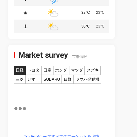
金
32°C
23°C
土
30°C
23°C
Market survey
市場情報
日経
トヨタ
日産
ホンダ
マツダ
スズキ
三菱
いすゞ
SUBARU
日野
ヤマハ発動機
TradingViewですべてのマーケットを追跡