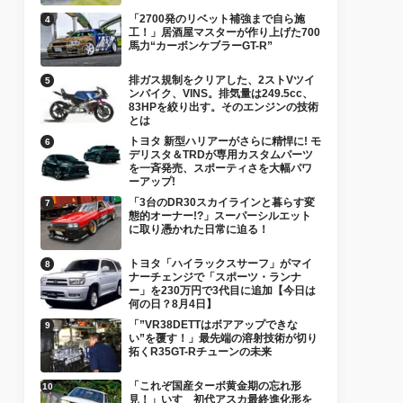
「2700発のリベット補強まで自ら施
工！」居酒屋マスターが作り上げた700
馬力“カーボンケブラーGT-R”
排ガス規制をクリアした、2ストVツイ
ンバイク、VINS。排気量は249.5cc、
83HPを絞り出す。そのエンジンの技術
とは
トヨタ 新型ハリアーがさらに精悍に! モ
デリスタ＆TRDが専用カスタムパーツ
を一斉発売、スポーティさを大幅パワ
ーアップ!
「3台のDR30スカイラインと暮らす変
態的オーナー!?」スーパーシルエット
に取り憑かれた日常に迫る！
トヨタ「ハイラックスサーフ」がマイ
ナーチェンジで「スポーツ・ランナ
ー」を230万円で3代目に追加【今日は
何の日？8月4日】
「”VR38DETTはボアアップできな
い”を覆す！」最先端の溶射技術が切り
拓くR35GT-Rチューンの未来
「これぞ国産ターボ黄金期の忘れ形
見！」いすゞ初代アスカ最終進化形を