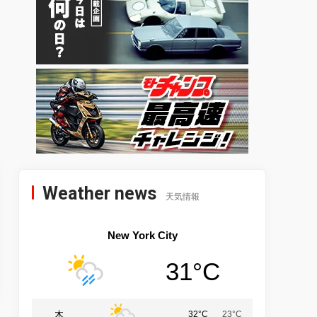
Weather news
天気情報
New York City
31°C
木
32°C
23°C