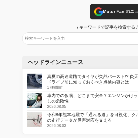
Motor Fan 
\
キーワードで記事を検索する
/
ヘッドラインニュース
真夏の高速道路でタイヤが突然バースト!? 炎
ドライブ前に知っておくべき点検内容とは
17時間前
車内での仮眠、どこまで安全？エンジンかけっ
しの危険性
2026.08.05
令和8年熊本地震で「通れる道」を可視化、ク
の走行データが災害対応を支える
2026.08.03