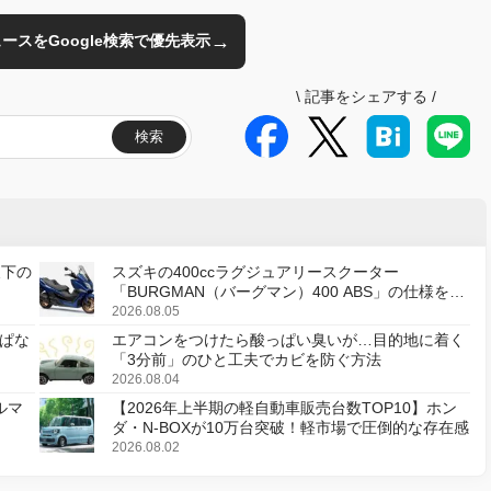
→
のニュースをGoogle検索で優先表示
\
記事をシェアする
/
検索
天下の
スズキの400ccラグジュアリースクーター
「BURGMAN（バーグマン）400 ABS」の仕様を変
更し、8月18日に発売
2026.08.05
ぱな
エアコンをつけたら酸っぱい臭いが…目的地に着く
「3分前」のひと工夫でカビを防ぐ方法
2026.08.04
ルマ
【2026年上半期の軽自動車販売台数TOP10】ホン
ダ・N-BOXが10万台突破！軽市場で圧倒的な存在感
2026.08.02