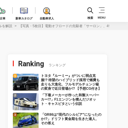
検索
MENU
古車
新車カタログ
自動車求人
ルを解説
【写真・5枚目】電動オフロードの先駆者「サーロン」、49万円のジュ
Ranking
ランキング
トヨタ『ルーミー』がついに弱点克
服!? 待望のハイブリッド採用で燃費も
走りも大進化、フルモデルチェンジ級
の変身で近日登場か!? 【予想CG付き】
「下着メーカーが作った和製スーパー
カー!?」F1エンジンを積んだジオッ
ト・キャスピタという伝説
「GR86は“現代のシルビア”になったの
か!?」ドリフト黄金期を生きた達人、
その答え