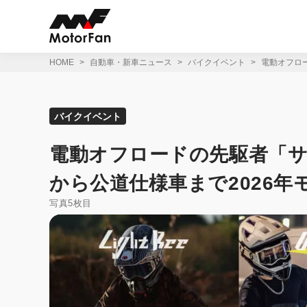
コ
ン
テ
ン
ツ
HOME
自動車・新車ニュース
バイクイベント
電動オフロ
へ
ス
キ
ッ
バイクイベント
プ
電動オフロードの先駆者「サ
から公道仕様車まで2026年
写真5枚目