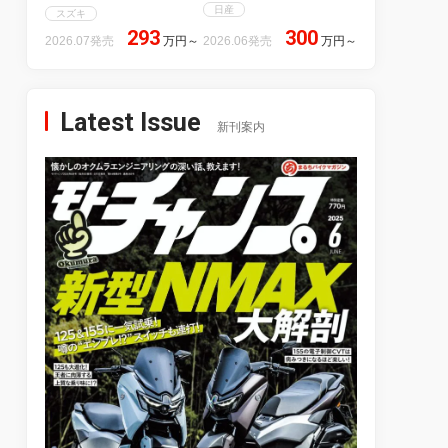
日産
スズキ
293
300
2026.07発売
万円
～
2026.06発売
万円
～
Latest Issue
新刊案内