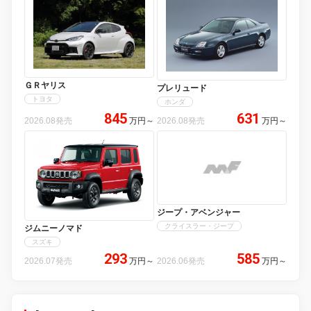
ＧＲヤリス
プレリュード
トヨタ
ホンダ
845
631
2026.08発売
万円
～
2026.08発売
万円
～
ジープ・アベンジャー
クライスラー・ジープ
ジムニーノマド
スズキ
293
585
2026.07発売
万円
～
2026.06発売
万円
～