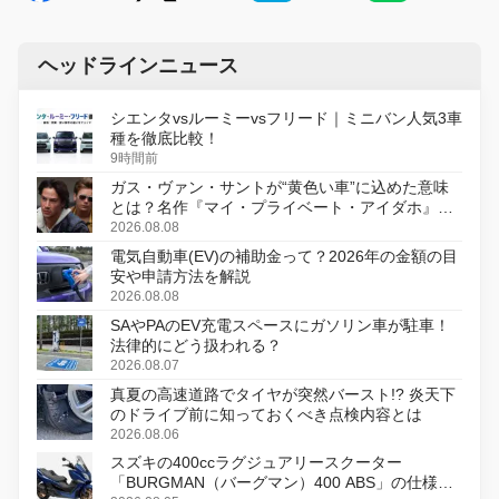
ヘッドラインニュース
シエンタvsルーミーvsフリード｜ミニバン人気3車
種を徹底比較！
9時間前
ガス・ヴァン・サントが“黄色い車”に込めた意味
とは？名作『マイ・プライベート・アイダホ』が
初のデジタルリマスター版で復活
2026.08.08
電気自動車(EV)の補助金って？2026年の金額の目
安や申請方法を解説
2026.08.08
SAやPAのEV充電スペースにガソリン車が駐車！
法律的にどう扱われる？
2026.08.07
真夏の高速道路でタイヤが突然バースト!? 炎天下
のドライブ前に知っておくべき点検内容とは
2026.08.06
スズキの400ccラグジュアリースクーター
「BURGMAN（バーグマン）400 ABS」の仕様を