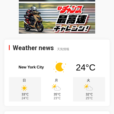
Weather news
天気情報
24°C
New York City
日
月
火
33°C
35°C
32°C
24°C
23°C
25°C