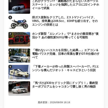
これがクラウン!?「躍動感がたまらないスポーツエ
ステート！」エッジを強調したエアロに22インチホ
イールで武装
排ガス規制をクリアした、2ストVツインバイク、
VINS。排気量は249.5cc、83HPを絞り出す。その
エンジンの技術とは
ホンダ新型「エレメント」で“まさかの観音開き”復
活か？ あの個性派SUVが帰ってくる可能性
「壊れないハコスカを目指した結果…」エアコン＆
電動パワステ完備、旧車の常識を覆すGT-R仕様のす
べて
「下着メーカーが作った和製スーパーカー!?」F1エ
ンジンを積んだジオット・キャスピタという伝説
「気づけば430セドリック沼にドップリ！」最終型
ターボブロアムをシャコタンで愛し抜く男の物語
最終更新：2026/08/09 18:18