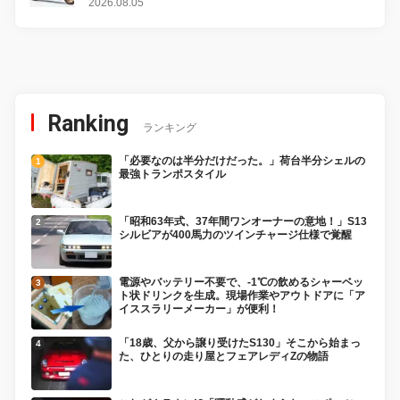
変更し、8月18日に発売
2026.08.05
Ranking
ランキング
「必要なのは半分だけだった。」荷台半分シェルの
最強トランポスタイル
「昭和63年式、37年間ワンオーナーの意地！」S13
シルビアが400馬力のツインチャージ仕様で覚醒
電源やバッテリー不要で、-1℃の飲めるシャーベッ
ト状ドリンクを生成。現場作業やアウトドアに「ア
イススラリーメーカー」が便利！
「18歳、父から譲り受けたS130」そこから始まっ
た、ひとりの走り屋とフェアレディZの物語