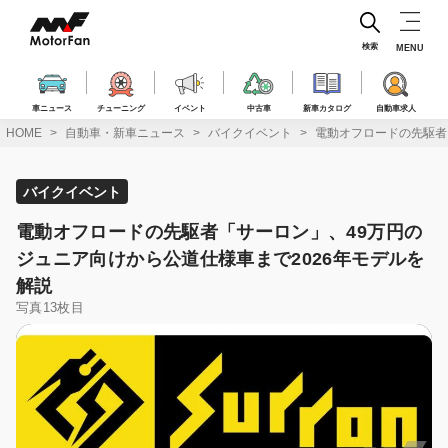
コ
ン
テ
検索
MENU
ン
ツ
へ
車ニュース
チューニング
イベント
中古車
新車カタログ
自動車求人
ス
HOME
自動車・新車ニュース
バイクイベント
電動オフロードの先駆者
キ
ッ
プ
バイクイベント
電動オフロードの先駆者「サーロン」、49万円の
ジュニア向けから公道仕様車まで2026年モデルを
解説
写真13枚目