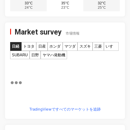
33°C
35°C
32°C
24°C
23°C
25°C
Market survey
市場情報
日経
トヨタ
日産
ホンダ
マツダ
スズキ
三菱
いすゞ
SUBARU
日野
ヤマハ発動機
TradingViewですべてのマーケットを追跡