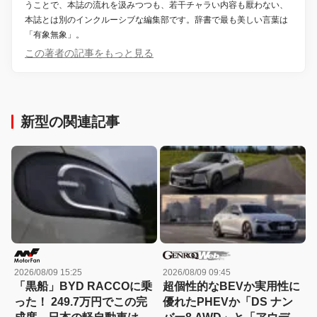
うことで、本誌の流れを汲みつつも、若干チャラい内容も厭わない、
本誌とは別のインクルーシブな編集部です。辞書で最も美しい言葉は
「有象無象」。
この著者の記事をもっと見る
新型の関連記事
2026/08/09 15:25
2026/08/09 09:45
「黒船」BYD RACCOに乗
超個性的なBEVか実用性に
った！ 249.7万円でこの完
優れたPHEVか「DS ナン