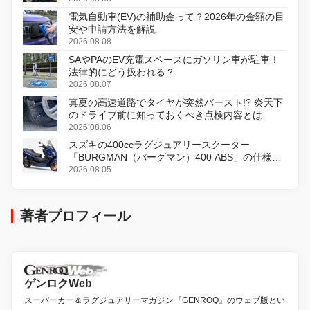
電気自動車(EV)の補助金って？2026年の金額の目
安や申請方法を解説
2026.08.08
SAやPAのEV充電スペースにガソリン車が駐車！
法律的にどう扱われる？
2026.08.07
真夏の高速道路でタイヤが突然バースト!? 炎天下
のドライブ前に知っておくべき点検内容とは
2026.08.06
スズキの400ccラグジュアリースクーター
「BURGMAN（バーグマン）400 ABS」の仕様を
変更し、8月18日に発売
2026.08.05
著者プロフィール
ゲンロクWeb
スーパーカー＆ラグジュアリーマガジン『GENROQ』のウェブ版とい