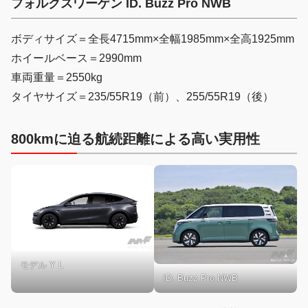
フォルクスワーゲン ID. Buzz Pro NWB
ボディサイズ＝全長4715mm×全幅1985mm×全高1925mm
ホイールベース＝2990mm
車両重量＝2550kg
タイヤサイズ＝235/55R19（前）、255/55R19（後）
800kmに迫る航続距離による高い実用性
モデル Y L
ID. Buzz Pro NWB