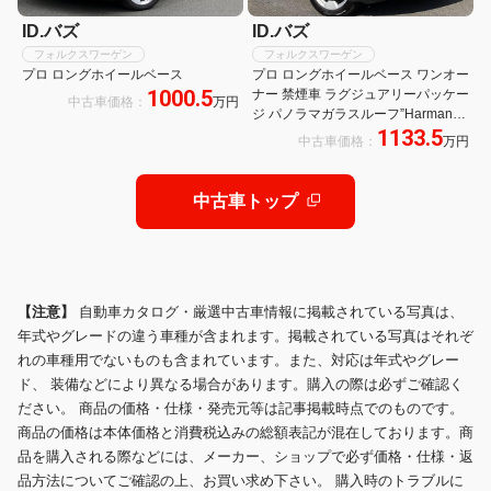
ID.バズ
ID.バズ
フォルクスワーゲン
フォルクスワーゲン
プロ ロングホイールベース
プロ ロングホイールベース ワンオー
1000.5
ナー 禁煙車 ラグジュアリーパッケー
中古車価格：
万円
ジ パノラマガラスルーフ”Harman
1133.5
Kardon”プレミアムサウンドシステ
中古車価格：
万円
ム 純正20インチアルミホイール 両
側パワースライドドア
中古車トップ
【注意】
自動車カタログ・厳選中古車情報に掲載されている写真は、
年式やグレードの違う車種が含まれます。掲載されている写真はそれぞ
れの車種用でないものも含まれています。また、対応は年式やグレー
ド、 装備などにより異なる場合があります。購入の際は必ずご確認く
ださい。 商品の価格・仕様・発売元等は記事掲載時点でのものです。
商品の価格は本体価格と消費税込みの総額表記が混在しております。商
品を購入される際などには、メーカー、ショップで必ず価格・仕様・返
品方法についてご確認の上、お買い求め下さい。 購入時のトラブルに