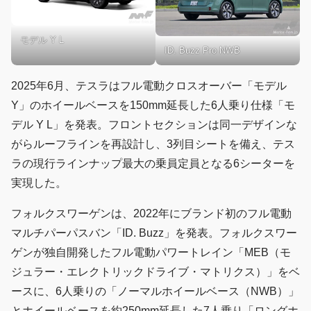
モデル Y L
ID. Buzz Pro NWB
2025年6月、テスラはフル電動クロスオーバー「モデル
Y」のホイールベースを150mm延長した6人乗り仕様「モ
デル Y L」を発表。フロントセクションは同一デザインな
がらルーフラインを再設計し、3列目シートを備え、テス
ラの現行ラインナップ最大の乗員定員となる6シーターを
実現した。
フォルクスワーゲンは、2022年にブランド初のフル電動
マルチパーパスバン「ID. Buzz」を発表。フォルクスワー
ゲンが独自開発したフル電動パワートレイン「MEB（モ
ジュラー・エレクトリックドライブ・マトリクス）」をベ
ースに、6人乗りの「ノーマルホイールベース（NWB）」
とホイールベースを約250mm延長した7人乗り「ロングホ