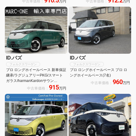
910.5
912.2
中古車価格：
万円
中古車価格：
万円
イト 自動駐車システム 衝突防止シス
革シート/全周囲カメラ/パワーテール
テム LEDヘッドランプ レーンアシス
ゲート/両側電動スライドドア/アル
ト 記録簿
ミ/
ID.バズ
ID.バズ
フォルクスワーゲン
フォルクスワーゲン
プロ ロングホイールベース 新車保証
プロ ロングホイールベース プロ ロ
継承/ラグジュアリーPKG/スマート
ングホイールベース(7名)
960
ガラス/harmanKardonサウン
中古車価格：
万円
915
ド/Carplay/オールインセーフティ/シ
中古車価格：
万円
ートヒーター/ステアリングヒーター/
両側電動スライドドア/純正20AW