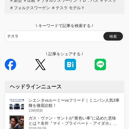
新型
比較
フォルクスワーゲン ＩＤ．バズ
テスラ
フォルクスワーゲン
テスラ モデルＹ
\
キーワードで記事を検索する
/
検索
\
記事をシェアする
/
ヘッドラインニュース
シエンタvsルーミーvsフリード｜ミニバン人気3車
種を徹底比較！
10時間前
ガス・ヴァン・サントが“黄色い車”に込めた意味
とは？名作『マイ・プライベート・アイダホ』が
初のデジタルリマスター版で復活
2026.08.08