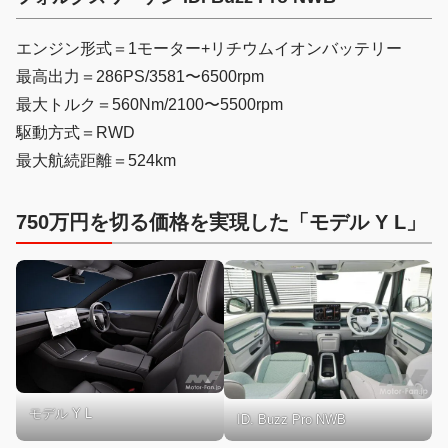
エンジン形式＝1モーター+リチウムイオンバッテリー
最高出力＝286PS/3581〜6500rpm
最大トルク＝560Nm/2100〜5500rpm
駆動方式＝RWD
最大航続距離＝524km
750万円を切る価格を実現した「モデル Y L」
モデル Y L
ID. Buzz Pro NWB