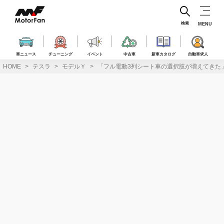
コ
ン
テ
検索
MENU
ン
ツ
へ
車ニュース
チューニング
イベント
中古車
新車カタログ
自動車求人
ス
HOME
テスラ
モデルＹ
「フル電動3列シート車の選択肢が増えてきた」テス
キ
ッ
プ