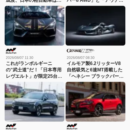
成度、日本の軽自動車は大
バー8 AWD」と「アウディ
丈夫か？
A5 eハイブリッド」を比較
2026/08/07 11:30
2026/08/07 08:30
これがランボルギーニ
イルモア製6.2リッターV8
の“武士道”だ！「日本専用
自然吸気と6速MT搭載した
レヴエルト」が限定25台で
「ヘネシー ブラックバー
誕生!! その理由とは……？
ド」がデビュー【動画】