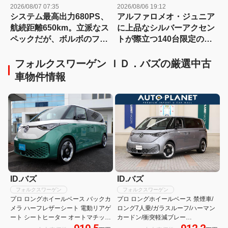
2026/08/07 07:35
2026/08/06 19:12
システム最高出力680PS、
アルファロメオ・ジュニア
航続距離650km。立派なス
に上品なシルバーアクセン
ペックだが、ボルボのフラ
トが際立つ140台限定の
ッグシップSUVの本当の魅
「スポルト スペチアーレ」
力は数字以外にあった！
が登場！
フォルクスワーゲン ＩＤ．バズの厳選中古
【ボルボEX90試乗】
車物件情報
ID.バズ
ID.バズ
フォルクスワーゲン
フォルクスワーゲン
プロ ロングホイールベース バックカ
プロ ロングホイールベース 禁煙車/
メラ ハーフレザーシート 電動リアゲ
ロング7人乗/ガラスルーフ/ハーマン
ート シートヒーター オートマチック
カードン/衝突軽減ブレー
ハイビーム USB入力端子 オートラ
キ/ACC/Carplay/AndroidAuto/ハーフ