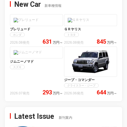
New Car
新車種情報
プレリュード
ＧＲヤリス
ホンダ
トヨタ
631
845
2026.08発売
万円
～
2026.08発売
万円
～
ジムニーノマド
スズキ
ジープ・コマンダー
クライスラー・ジープ
293
644
2026.07発売
万円
～
2026.06発売
万円
～
Latest Issue
新刊案内