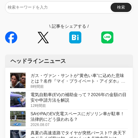
検索
\
記事をシェアする
/
ヘッドラインニュース
ガス・ヴァン・サントが“黄色い車”に込めた意味
とは？名作『マイ・プライベート・アイダホ』が
初のデジタルリマスター版で復活
8時間前
電気自動車(EV)の補助金って？2026年の金額の目
安や申請方法を解説
12時間前
SAやPAのEV充電スペースにガソリン車が駐車！
法律的にどう扱われる？
2026.08.07
真夏の高速道路でタイヤが突然バースト!? 炎天下