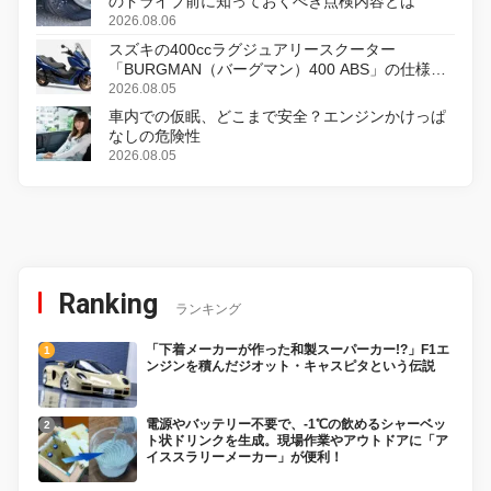
のドライブ前に知っておくべき点検内容とは
2026.08.06
スズキの400ccラグジュアリースクーター
「BURGMAN（バーグマン）400 ABS」の仕様を
変更し、8月18日に発売
2026.08.05
車内での仮眠、どこまで安全？エンジンかけっぱ
なしの危険性
2026.08.05
Ranking
ランキング
「下着メーカーが作った和製スーパーカー!?」F1エ
ンジンを積んだジオット・キャスピタという伝説
電源やバッテリー不要で、-1℃の飲めるシャーベッ
ト状ドリンクを生成。現場作業やアウトドアに「ア
イススラリーメーカー」が便利！