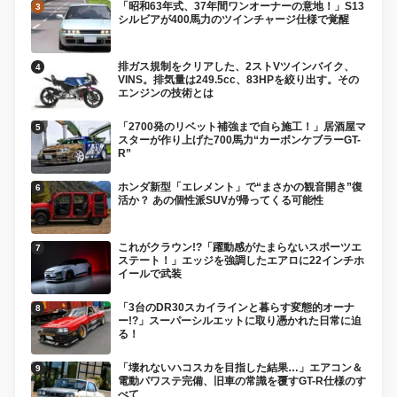
「昭和63年式、37年間ワンオーナーの意地！」S13
シルビアが400馬力のツインチャージ仕様で覚醒
排ガス規制をクリアした、2ストVツインバイク、
VINS。排気量は249.5cc、83HPを絞り出す。その
エンジンの技術とは
「2700発のリベット補強まで自ら施工！」居酒屋マ
スターが作り上げた700馬力“カーボンケブラーGT-
R”
ホンダ新型「エレメント」で“まさかの観音開き”復
活か？ あの個性派SUVが帰ってくる可能性
これがクラウン!?「躍動感がたまらないスポーツエ
ステート！」エッジを強調したエアロに22インチホ
イールで武装
「3台のDR30スカイラインと暮らす変態的オーナ
ー!?」スーパーシルエットに取り憑かれた日常に迫
る！
「壊れないハコスカを目指した結果…」エアコン＆
電動パワステ完備、旧車の常識を覆すGT-R仕様のす
べて