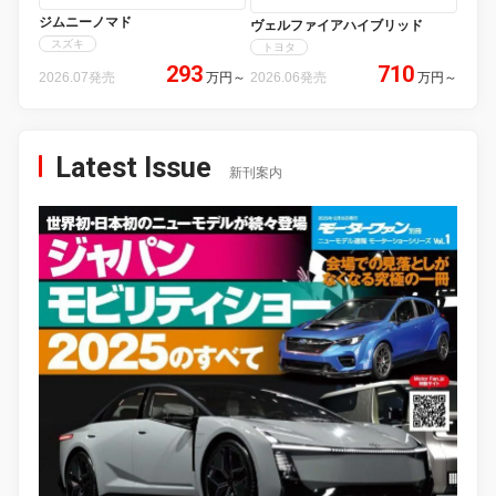
ジムニーノマド
ヴェルファイアハイブリッド
スズキ
トヨタ
293
710
2026.07発売
万円
～
2026.06発売
万円
～
Latest Issue
新刊案内