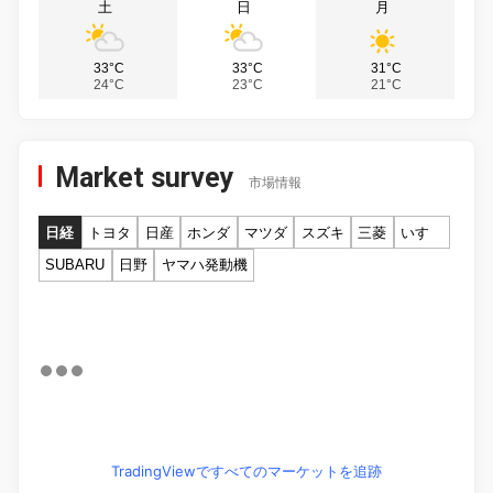
土
日
月
33°C
33°C
31°C
24°C
23°C
21°C
Market survey
市場情報
日経
トヨタ
日産
ホンダ
マツダ
スズキ
三菱
いすゞ
SUBARU
日野
ヤマハ発動機
TradingViewですべてのマーケットを追跡