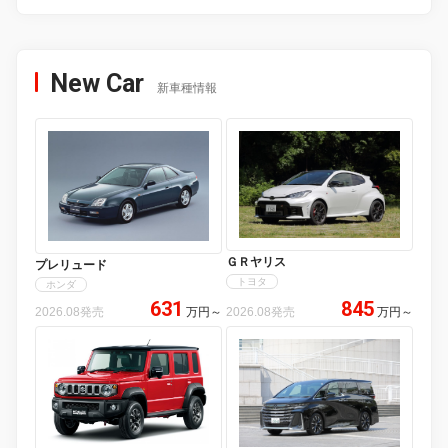
New Car
新車種情報
ＧＲヤリス
プレリュード
トヨタ
ホンダ
631
845
2026.08発売
万円
～
2026.08発売
万円
～