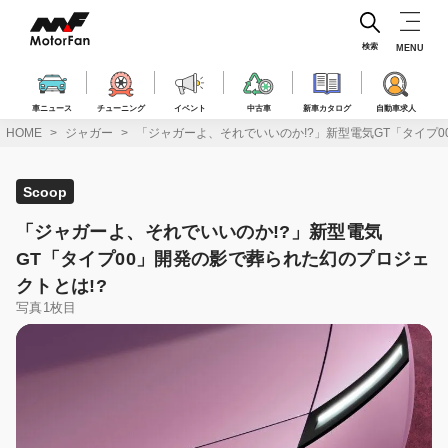
コ
ン
テ
検索
MENU
ン
ツ
へ
車ニュース
チューニング
イベント
中古車
新車カタログ
自動車求人
ス
HOME
ジャガー
「ジャガーよ、それでいいのか!?」新型電気GT「タイプ0
キ
ッ
プ
Scoop
「ジャガーよ、それでいいのか!?」新型電気
GT「タイプ00」開発の影で葬られた幻のプロジェ
クトとは!?
写真1枚目