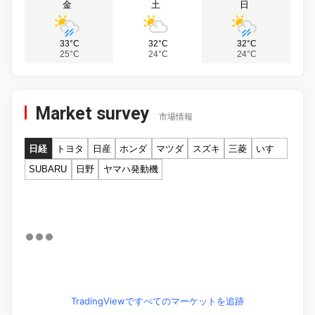
金
土
日
33°C
32°C
32°C
25°C
24°C
24°C
Market survey
市場情報
日経
トヨタ
日産
ホンダ
マツダ
スズキ
三菱
いすゞ
SUBARU
日野
ヤマハ発動機
TradingViewですべてのマーケットを追跡