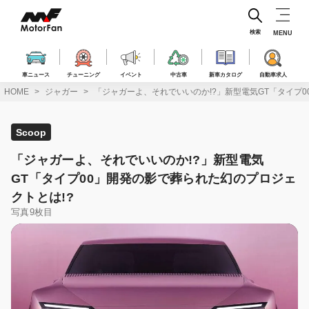
コ
ン
テ
検索
MENU
ン
ツ
へ
車ニュース
チューニング
イベント
中古車
新車カタログ
自動車求人
ス
HOME
ジャガー
「ジャガーよ、それでいいのか!?」新型電気GT「タイプ0
キ
ッ
プ
Scoop
「ジャガーよ、それでいいのか!?」新型電気
GT「タイプ00」開発の影で葬られた幻のプロジェ
クトとは!?
写真9枚目