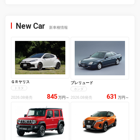
New Car
新車種情報
ＧＲヤリス
プレリュード
トヨタ
ホンダ
845
631
2026.08発売
万円
～
2026.08発売
万円
～