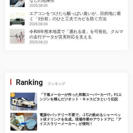
なしの危険性
2026.08.05
エアコンをつけたら酸っぱい臭いが…目的地に着
く「3分前」のひと工夫でカビを防ぐ方法
2026.08.04
令和8年熊本地震で「通れる道」を可視化、クルマ
の走行データが災害対応を支える
2026.08.03
Ranking
ランキング
「下着メーカーが作った和製スーパーカー!?」F1エ
ンジンを積んだジオット・キャスピタという伝説
電源やバッテリー不要で、-1℃の飲めるシャーベッ
ト状ドリンクを生成。現場作業やアウトドアに「ア
イススラリーメーカー」が便利！