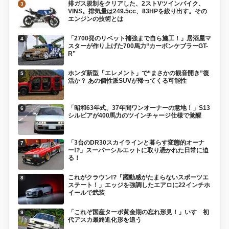
排ガス規制をクリアした、2ストVツインバイク、
VINS。排気量は249.5cc、83HPを絞り出す。その
エンジンの技術とは
「2700発のリベット補強まで自ら施工！」居酒屋マ
スターが作り上げた700馬力“カーボンケブラーGT-
R”
ホンダ新型「エレメント」で“まさかの観音開き”復
活か？ あの個性派SUVが帰ってくる可能性
「昭和63年式、37年間ワンオーナーの意地！」S13
シルビアが400馬力のツインチャージ仕様で覚醒
「3台のDR30スカイラインと暮らす変態的オーナ
ー!?」スーパーシルエットに取り憑かれた日常に迫
る！
これがクラウン!?「躍動感がたまらないスポーツエ
ステート！」エッジを強調したエアロに22インチホ
イールで武装
「これぞ国産ターボ黄金期の忘れ形見！」いすゞ初
代アスカ最終進化形を追う