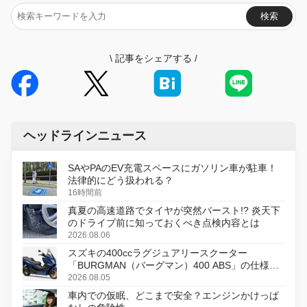
検索
\
記事をシェアする
/
ヘッドラインニュース
SAやPAのEV充電スペースにガソリン車が駐車！
法律的にどう扱われる？
16時間前
真夏の高速道路でタイヤが突然バースト!? 炎天下
のドライブ前に知っておくべき点検内容とは
2026.08.06
スズキの400ccラグジュアリースクーター
「BURGMAN（バーグマン）400 ABS」の仕様を
変更し、8月18日に発売
2026.08.05
車内での仮眠、どこまで安全？エンジンかけっぱ