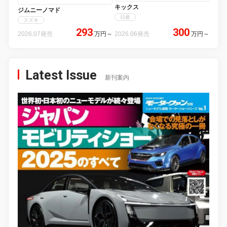
キックス
ジムニーノマド
日産
スズキ
293
300
2026.07発売
万円
～
2026.06発売
万円
～
Latest Issue
新刊案内