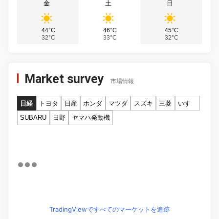
金
土
日
44°C
46°C
45°C
32°C
33°C
32°C
Market survey
市場情報
日経
トヨタ
日産
ホンダ
マツダ
スズキ
三菱
いすゞ
SUBARU
日野
ヤマハ発動機
TradingViewですべてのマーケットを追跡