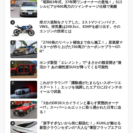
「昭和63年式、37年間ワンオーナーの意地！」S13
シルビアが400馬力のツインチャージ仕様で覚醒
排ガス規制をクリアした、2ストVツインバイク、
VINS。排気量は249.5cc、83HPを絞り出す。その
エンジンの技術とは
「2700発のリベット補強まで自ら施工！」居酒屋マ
スターが作り上げた700馬力“カーボンケブラーGT-
R”
ホンダ新型「エレメント」で“まさかの観音開き”復
活か？ あの個性派SUVが帰ってくる可能性
これがクラウン!?「躍動感がたまらないスポーツエ
ステート！」エッジを強調したエアロに22インチホ
イールで武装
「3台のDR30スカイラインと暮らす変態的オーナ
ー!?」スーパーシルエットに取り憑かれた日常に迫
る！
「派手すぎないから街に馴染む！」KUHLが魅せる
新型クラウンセダンの“大人な”薄型フラップエアロ