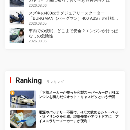
のドライブ前に知っておくべき点検内容とは
2026.08.06
スズキの400ccラグジュアリースクーター
「BURGMAN（バーグマン）400 ABS」の仕様を
変更し、8月18日に発売
2026.08.05
車内での仮眠、どこまで安全？エンジンかけっぱ
なしの危険性
2026.08.05
Ranking
ランキング
「下着メーカーが作った和製スーパーカー!?」F1エ
ンジンを積んだジオット・キャスピタという伝説
電源やバッテリー不要で、-1℃の飲めるシャーベッ
ト状ドリンクを生成。現場作業やアウトドアに「ア
イススラリーメーカー」が便利！