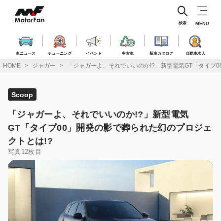
コ
ン
テ
検索
MENU
ン
ツ
へ
車ニュース
チューニング
イベント
中古車
新車カタログ
自動車求人
ス
HOME
ジャガー
「ジャガーよ、それでいいのか!?」新型電気GT「タイプ0
キ
ッ
プ
Scoop
「ジャガーよ、それでいいのか!?」新型電気
GT「タイプ00」開発の影で葬られた幻のプロジェ
クトとは!?
写真12枚目