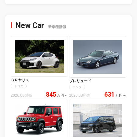
New Car
新車種情報
ＧＲヤリス
プレリュード
トヨタ
ホンダ
845
631
2026.08発売
万円
～
2026.08発売
万円
～