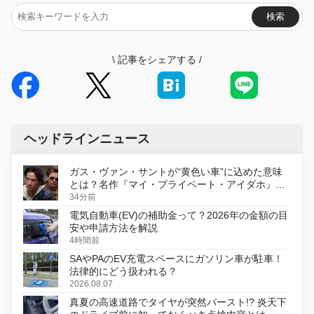
検索
\
記事をシェアする
/
ヘッドラインニュース
ガス・ヴァン・サントが“黄色い車”に込めた意味
とは？名作『マイ・プライベート・アイダホ』が
初のデジタルリマスター版で復活
34分前
電気自動車(EV)の補助金って？2026年の金額の目
安や申請方法を解説
4時間前
SAやPAのEV充電スペースにガソリン車が駐車！
法律的にどう扱われる？
2026.08.07
真夏の高速道路でタイヤが突然バースト!? 炎天下