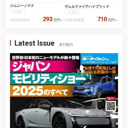
ジムニーノマド
ヴェルファイアハイブリッド
スズキ
トヨタ
293
710
2026.07発売
万円
～
2026.06発売
万円
～
Latest Issue
新刊案内