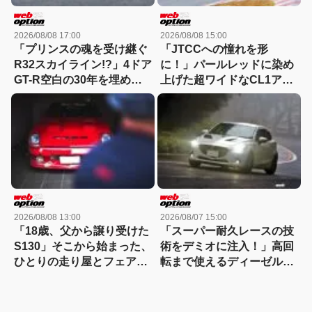
2026/08/08 17:00
2026/08/08 15:00
「プリンスの魂を受け継ぐ
「JTCCへの憧れを形
R32スカイライン!?」4ドア
に！」パールレッドに染め
GT-R空白の30年を埋めた
上げた超ワイドなCL1アコ
『GTB-4』という存在
ードユーロRの美学
2026/08/08 13:00
2026/08/07 15:00
「18歳、父から譲り受けた
「スーパー耐久レースの技
S130」そこから始まった、
術をデミオに注入！」高回
ひとりの走り屋とフェアレ
転まで使えるディーゼルタ
ディZの物語
ーボ仕様が熱い!!