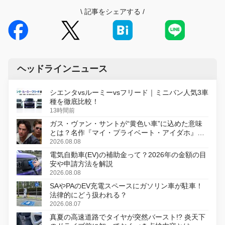
\
記事をシェアする
/
ヘッドラインニュース
シエンタvsルーミーvsフリード｜ミニバン人気3車
種を徹底比較！
13時間前
ガス・ヴァン・サントが“黄色い車”に込めた意味
とは？名作『マイ・プライベート・アイダホ』が
初のデジタルリマスター版で復活
2026.08.08
電気自動車(EV)の補助金って？2026年の金額の目
安や申請方法を解説
2026.08.08
SAやPAのEV充電スペースにガソリン車が駐車！
法律的にどう扱われる？
2026.08.07
真夏の高速道路でタイヤが突然バースト!? 炎天下