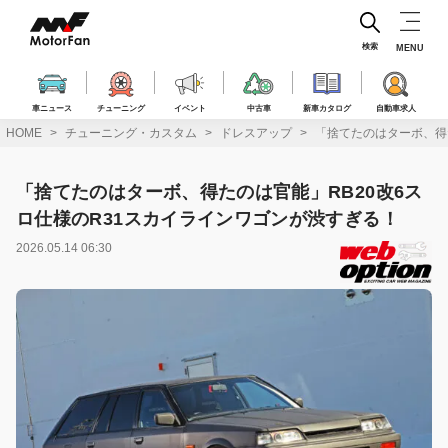
コ
ン
テ
検索
MENU
ン
ツ
へ
車ニュース
チューニング
イベント
中古車
新車カタログ
自動車求人
ス
HOME
チューニング・カスタム
ドレスアップ
「捨てたのはターボ、得
キ
ッ
プ
「捨てたのはターボ、得たのは官能」RB20改6ス
ロ仕様のR31スカイラインワゴンが渋すぎる！
2026.05.14 06:30