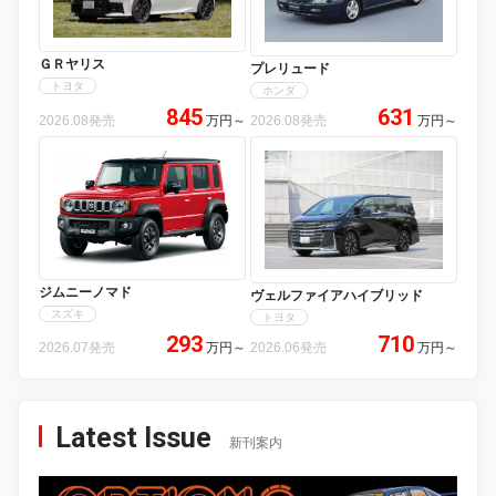
ＧＲヤリス
プレリュード
トヨタ
ホンダ
845
631
2026.08発売
万円
～
2026.08発売
万円
～
ジムニーノマド
ヴェルファイアハイブリッド
スズキ
トヨタ
293
710
2026.07発売
万円
～
2026.06発売
万円
～
Latest Issue
新刊案内