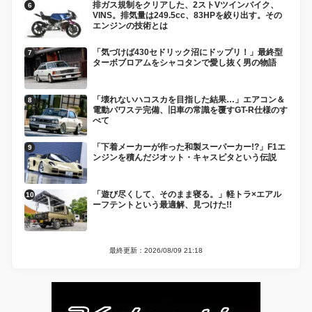
排ガス規制をクリアした、2ストVツインバイク、
VINS。排気量は249.5cc、83HPを絞り出す。その
エンジンの技術とは
「気づけば430セドリック沼にドップリ！」最終型
ターボブロアムをシャコタンで愛し抜く男の物語
「壊れないハコスカを目指した結果…」エアコン＆
電動パワステ完備、旧車の常識を覆すGT-R仕様のす
べて
「下着メーカーが作った和製スーパーカー!?」F1エ
ンジンを積んだジオット・キャスピタという伝説
「遊び尽くして、そのまま寝る。」軽トラ×エアル
ーフテントという最適解、見つけた!!
最終更新：2026/08/09 21:18