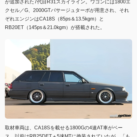
が追加された7代目R31スカイライン。ワゴンには1800エ
クセル／G、2000GTパサージュターボが用意され、それ
ぞれエンジンはCA18S（85ps＆13.5kgm）と
RB20ET（145ps＆21.0kgm）が搭載された。
取材車両は、CA18Sを載せる1800Gの4速AT車がベー
ス。以前はRB25DET＋5速MTに換装されていたが、「も