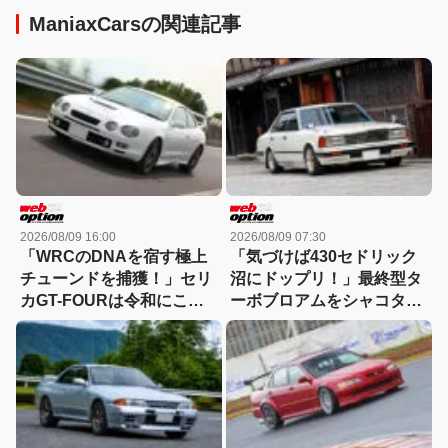
ManiaxCarsの関連記事
2026/08/09 16:00
2026/08/09 07:30
「WRCのDNAを宿す極上
「気づけば430セドリック
チューンドを捕獲！」セリ
沼にドップリ！」最終型タ
カGT-FOURは令和にこそ
ーボブロアムをシャコタン
刺さる逸材だ
で愛し抜く男の物語