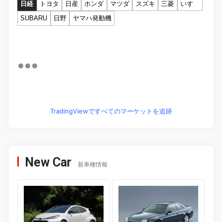
日経
トヨタ
日産
ホンダ
マツダ
スズキ
三菱
いすゞ
SUBARU
日野
ヤマハ発動機
TradingViewですべてのマーケットを追跡
New Car
新車種情報