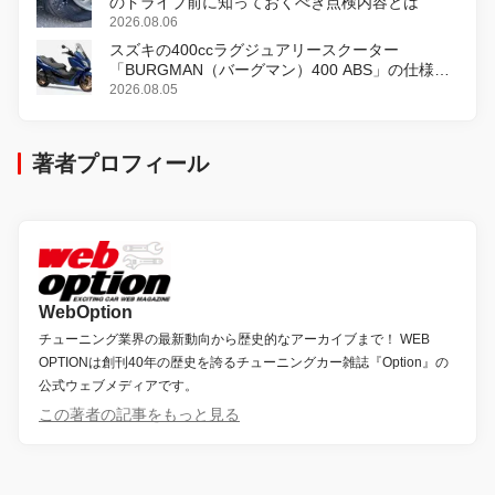
のドライブ前に知っておくべき点検内容とは
2026.08.06
スズキの400ccラグジュアリースクーター
「BURGMAN（バーグマン）400 ABS」の仕様を
変更し、8月18日に発売
2026.08.05
著者プロフィール
WebOption
チューニング業界の最新動向から歴史的なアーカイブまで！ WEB
OPTIONは創刊40年の歴史を誇るチューニングカー雑誌『Option』の
公式ウェブメディアです。
この著者の記事をもっと見る