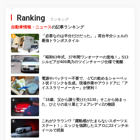
Ranking
ランキング
自動車情報・ニュース
の記事ランキング
「必要なのは半分だけだった。」荷台半分シェルの
最強トランポスタイル
「昭和63年式、37年間ワンオーナーの意地！」S13
シルビアが400馬力のツインチャージ仕様で覚醒
電源やバッテリー不要で、-1℃の飲めるシャーベッ
ト状ドリンクを生成。現場作業やアウトドアに「ア
イススラリーメーカー」が便利！
「18歳、父から譲り受けたS130」そこから始まっ
た、ひとりの走り屋とフェアレディZの物語
これがクラウン!?「躍動感がたまらないスポーツエ
ステート！」エッジを強調したエアロに22インチホ
イールで武装