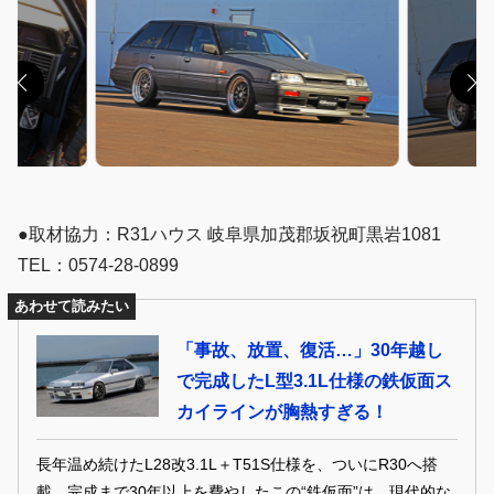
●取材協力：R31ハウス 岐阜県加茂郡坂祝町黒岩1081
TEL：0574-28-0899
あわせて読みたい
「事故、放置、復活…」30年越し
で完成したL型3.1L仕様の鉄仮面ス
カイラインが胸熱すぎる！
長年温め続けたL28改3.1L＋T51S仕様を、ついにR30へ搭
載。完成まで30年以上を費やしたこの“鉄仮面”は、現代的な